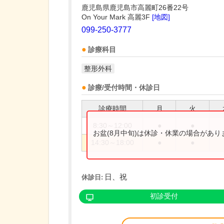
鹿児島県鹿児島市高麗町26番22号
On Your Mark 高麗3F
[地図]
099-250-3777
診療科目
整形外科
診療/受付時間・休診日
診療時間
月
火
8:30～12:00
●
●
お盆(8月中旬)は休診・休業の場合があ
14:30～18:00
●
●
日、祝
休診日:
初診受付