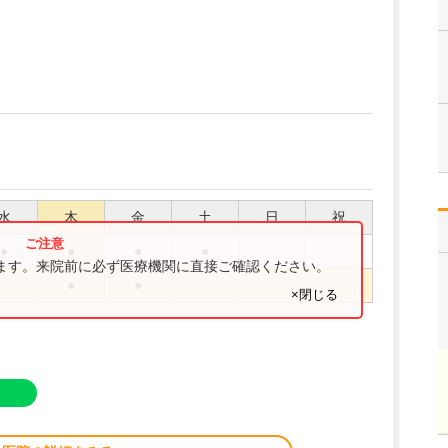
水
木
金
土
日
祝
●
●
●
●
ります。来院前に必ず医療機関に直接ご確認ください。
●
●
×閉じる