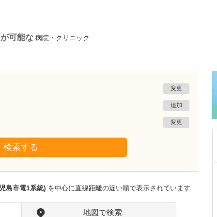
察が可能な
病院・クリニック
変更
追加
変更
検索する
鹿児島県鹿児島市
植村病院
児島市電1系統)
を中心に直線距離の近い順で表示されています
川名 英世
院長
取材記事
貴院は地域の「駆け込み寺」のような存在なの
地図で検索