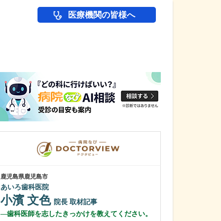
医療機関の皆様へ
医師(ドクター)の
鹿児島県鹿児島市
鹿児島県鹿児島市
あいろ歯科医院
緑ヶ丘クリニッ
新田 翔
小濱 文色
院長
院長
取材記事
桂 久和
歯科医師を志したきっかけを教えてください。
医師