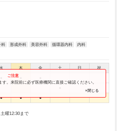
チ科
形成外科
美容外科
循環器内科
内科
水
木
金
土
日
祝
●
●
●
ります。来院前に必ず医療機関に直接ご確認ください。
●
×閉じる
●
●
●
、土曜12:30まで