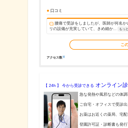
口コミ
腰痛で受診をしましたが、医師が何名か
リの設備が充実していて、きめ細か...
もっ
こ
※
アクセス数
オンライン診
【 24h 】 今から受診できる
急な発熱や風邪などの体調
ご自宅・オフィスで受診出
お薬はお近くの薬局、宅配
登園許可証・診断書も発行