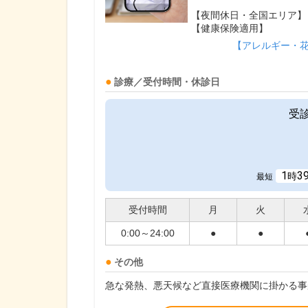
【夜間休日・全国エリア】
【健康保険適用】
【アレルギー・
診療／受付時間・休診日
受
1
3
時
最短
受付時間
月
火
0:00～24:00
●
●
その他
急な発熱、悪天候など直接医療機関に掛かる事