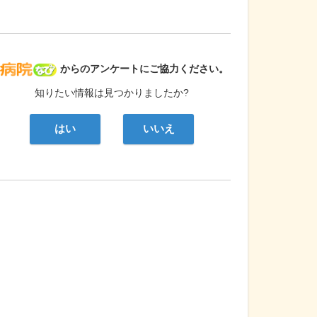
病院なび
からのアンケートにご協力ください。
知りたい情報は見つかりましたか?
はい
いいえ