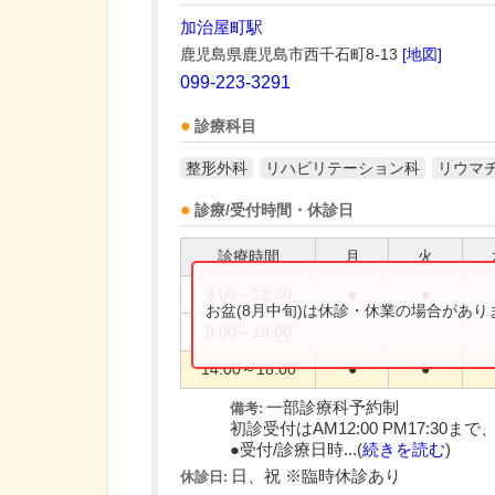
加治屋町駅
鹿児島県鹿児島市西千石町8-13
[地図]
099-223-3291
診療科目
整形外科
リハビリテーション科
リウマ
診療/受付時間・休診日
診療時間
月
火
9:00～12:30
●
●
お盆(8月中旬)は休診・休業の場合があ
9:00～13:00
14:00～18:00
●
●
一部診療科予約制
備考:
初診受付はAM12:00 PM17:30まで
●受付/診療日時...(
続きを読む
)
日、祝 ※臨時休診あり
休診日: