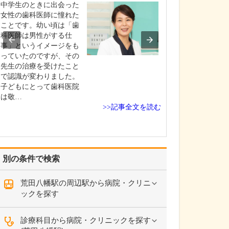
中学生のときに出会った
貴院の診療内容
女性の歯科医師に憧れた
内科・小児科・
ことです。幼い頃は「歯
を掲げ、地域に
科医師は男性がする仕
総合的な診療を
事」というイメージをも
ます。風邪や生
っていたのですが、その
といった一般内
先生の治療を受けたこと
から、外傷や関
で認識が変わりました。
の痛みなどの整
子どもにとって歯科医院
な症状まで幅広
は敬…
ており、お子さ
>>記事全文を読む
高…
別の条件で検索
荒田八幡駅の周辺駅から病院・クリニ
ックを探す
診療科目から病院・クリニックを探す