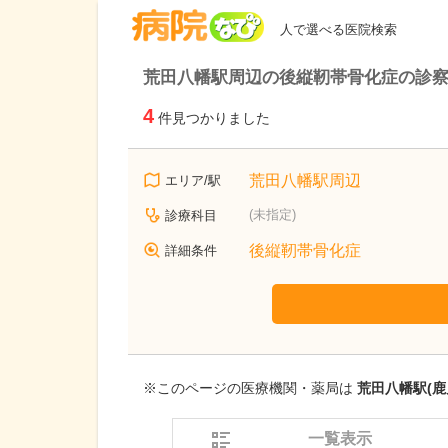
病院なび
人で選べる医院検索
荒田八幡駅周辺の後縦靭帯骨化症の診
4
件見つかりました
荒田八幡駅周辺
エリア/駅
(未指定)
診療科目
後縦靭帯骨化症
詳細条件
※このページの医療機関・薬局は
荒田八幡駅(鹿
一覧表示