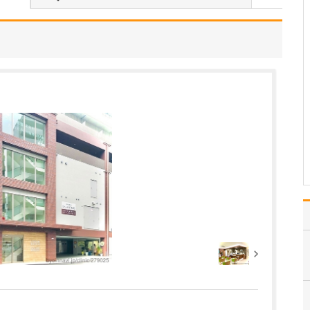
ですね。
「どんな病気やケガも拒
まずに年中無休で診る」
という初代理事長のポリ
シーを受け継ぎ、「急に
手が動かなくなった」
「頬が腫れて痛い」とい
った当院では専門外の患
者さんも応急的に診療
し、速やかに近隣の専門
医をご…
>>記事全文を読む