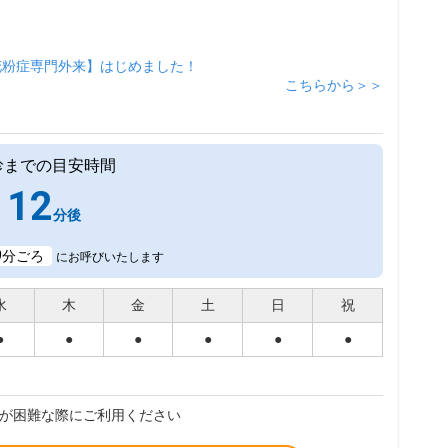
花粉症専門外来】はじめました！
こちらから＞＞
診までの目安時間
12
分後
9
分ごろ
にお呼びいたします
水
木
金
土
日
祝
●
●
●
●
●
●
が困難な際にご利用ください