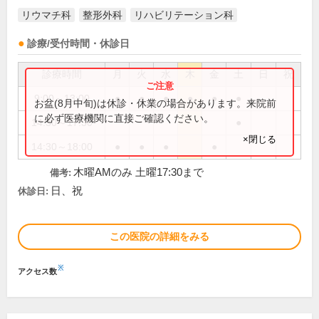
リウマチ科
整形外科
リハビリテーション科
診療/受付時間・休診日
診療時間
月
火
水
木
金
土
日
祝
9:00～13:00
●
●
●
●
●
●
お盆(8月中旬)は休診・休業の場合があります。来院前
に必ず医療機関に直接ご確認ください。
14:30～17:30
●
×閉じる
14:30～18:00
●
●
●
●
木曜AMのみ 土曜17:30まで
備考:
日、祝
休診日:
この医院の詳細をみる
※
アクセス数