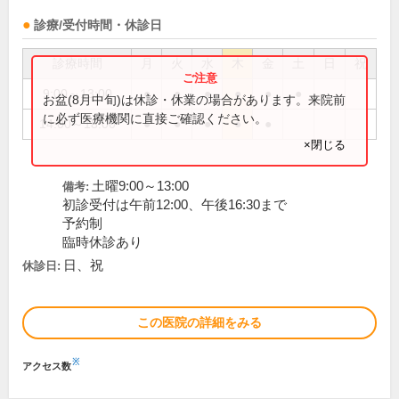
診療/受付時間・休診日
診療時間
月
火
水
木
金
土
日
祝
9:00～13:00
●
●
●
●
●
●
お盆(8月中旬)は休診・休業の場合があります。来院前
に必ず医療機関に直接ご確認ください。
14:00～18:00
●
●
●
●
●
×閉じる
土曜9:00～13:00
備考:
初診受付は午前12:00、午後16:30まで
予約制
臨時休診あり
日、祝
休診日:
この医院の詳細をみる
※
アクセス数