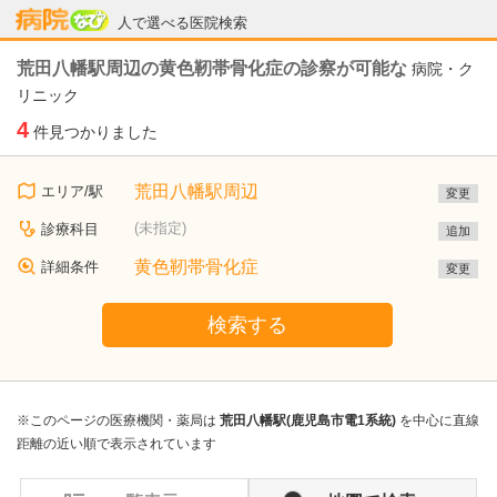
病院なび
人で選べる医院検索
荒田八幡駅周辺の黄色靭帯骨化症の診察が可能な
病院・ク
リニック
4
件見つかりました
荒田八幡駅周辺
エリア/駅
変更
(未指定)
診療科目
追加
黄色靭帯骨化症
詳細条件
変更
検索する
※このページの医療機関・薬局は
荒田八幡駅(鹿児島市電1系統)
を中心に直線
距離の近い順で表示されています