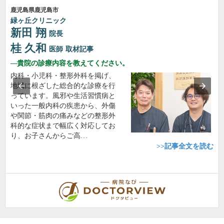
鹿児島県鹿児島市
緑ヶ丘クリニック
新田 翔
院長
桂 久和
医師
取材記事
貴院の診療内容を教えてください。
内科・小児科・整形外科を掲げ、
地域に根ざした総合的な診療を行
っています。風邪や生活習慣病と
いった一般内科の疾患から、外傷
や関節・筋肉の痛みなどの整形外
科的な症状まで幅広く対応してお
り、お子さんからご高…
>>記事全文を読む