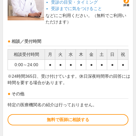
受診の目安・タイミング
受診までに気をつけること
などにご利用ください。（無料でご利用い
ただけます）
相談／受付時間
相談受付時間
月
火
水
木
金
土
日
祝
0:00～24:00
●
●
●
●
●
●
●
●
※24時間365日、受け付けています。休日深夜時間帯の回答には
時間を要する場合があります。
その他
特定の医療機関名の紹介は行っておりません。
無料で医師に相談する