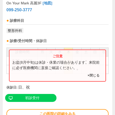
On Your Mark 高麗3F
[地図]
099-250-3777
診療科目
整形外科
診療/受付時間・休診日
診療時間
月
火
水
木
金
土
日
祝
8:30～12:00
●
●
●
●
●
●
お盆(8月中旬)は休診・休業の場合があります。来院前
に必ず医療機関に直接ご確認ください。
14:30～18:00
●
●
●
●
×閉じる
日、祝
休診日:
初診受付
この医院の詳細をみる