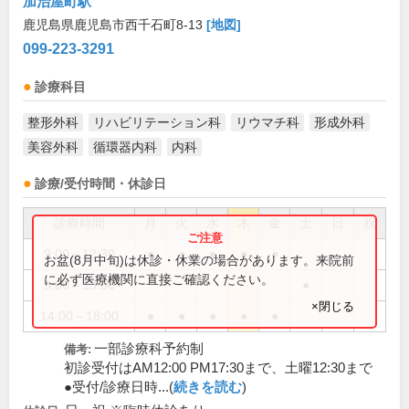
加治屋町駅
鹿児島県鹿児島市西千石町8-13
[地図]
099-223-3291
診療科目
整形外科
リハビリテーション科
リウマチ科
形成外科
美容外科
循環器内科
内科
診療/受付時間・休診日
診療時間
月
火
水
木
金
土
日
祝
9:00～12:30
●
●
●
●
●
お盆(8月中旬)は休診・休業の場合があります。来院前
に必ず医療機関に直接ご確認ください。
9:00～13:00
●
×閉じる
14:00～18:00
●
●
●
●
●
一部診療科予約制
備考:
初診受付はAM12:00 PM17:30まで、土曜12:30まで
●受付/診療日時...(
続きを読む
)