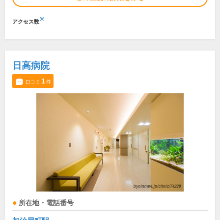
※
アクセス数
日高病院
1
口コミ
件
所在地・電話番号