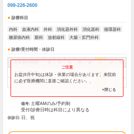
099-226-2600
診療科目
内科
血液内科
外科
消化器外科
消化器科
循環器科
糖尿病内科
眼科
放射線科
大腸・肛門外科
診療/受付時間・休診日
外来受付時間
月
火
水
木
金
土
日
祝
8:30～12:30
●
●
●
●
●
●
お盆(8月中旬)は休診・休業の場合があります。来院前
に必ず医療機関に直接ご確認ください。
14:00～17:30
●
●
●
●
●
×閉じる
土曜AMのみ/予約制
備考:
受付/診療日時は科目により異なる
日、祝
休診日: