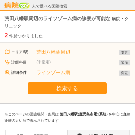
病院なび
人で選べる医院検索
荒田八幡駅周辺のライソゾーム病の診察が可能な
病院・ク
リニック
2
件見つかりました
荒田八幡駅周辺
エリア/駅
変更
(未指定)
診療科目
追加
ライソゾーム病
詳細条件
変更
検索する
※このページの医療機関・薬局は
荒田八幡駅(鹿児島市電1系統)
を中心に直線
距離の近い順で表示されています