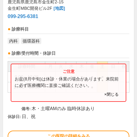
鹿児島県鹿児島市金生町2-15
金生町MBC開発ビル2F
[地図]
099-295-6381
診療科目
内科
循環器科
診療/受付時間・休診日
診療時間
月
火
水
木
金
土
日
祝
9:00～12:30
●
●
●
●
●
●
お盆(8月中旬)は休診・休業の場合があります。来院前
に必ず医療機関に直接ご確認ください。
14:00～18:30
●
●
●
●
×閉じる
木・土曜AMのみ 臨時休診あり
備考:
日、祝
休診日:
この医院の詳細をみる