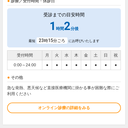
診療／受付時間・休診日
受診までの目安時間
1
2
時間
分後
23
15
時
分ごろ
最短
にお呼びいたします
受付時間
月
火
水
木
金
土
日
祝
0:00～24:00
●
●
●
●
●
●
●
●
その他
急な発熱、悪天候など直接医療機関に掛かる事が困難な際にご
利用ください
オンライン診療の詳細をみる