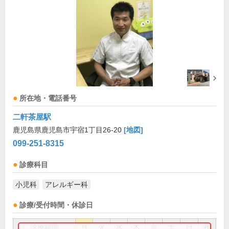
所在地・電話番号
二軒茶屋駅
鹿児島県鹿児島市宇宿1丁目26-20
[地図]
099-251-8315
診療科目
小児科
アレルギー科
診療/受付時間・休診日
診療時間
月
火
水
木
金
土
日
祝