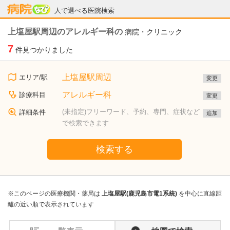
病院なび
人で選べる医院検索
上塩屋駅周辺のアレルギー科の
病院・クリニック
7
件見つかりました
上塩屋駅周辺
エリア/駅
変更
アレルギー科
診療科目
変更
(未指定)フリーワード、予約、専門、症状など
詳細条件
追加
で検索できます
検索する
※このページの医療機関・薬局は
上塩屋駅(鹿児島市電1系統)
を中心に直線距
離の近い順で表示されています