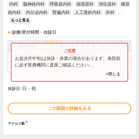
内科
脳神経内科
呼吸器内科
循環器科
消化器科
糖尿
病内科
内分泌内科
腎臓内科
人工透析内科
外科
...
もっと見る
診療/受付時間・休診日
診療時間
月
火
水
木
金
土
日
祝
8:30～12:30
●
●
●
●
●
●
お盆(8月中旬)は休診・休業の場合があります。来院前
に必ず医療機関に直接ご確認ください。
13:45～16:45
●
●
●
●
●
●
×閉じる
日・祝
休診日:
この医院の詳細をみる
※
アクセス数