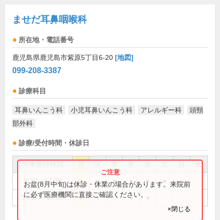
ませだ耳鼻咽喉科
所在地・電話番号
鹿児島県鹿児島市紫原5丁目6-20
[地図]
099-208-3387
診療科目
耳鼻いんこう科
小児耳鼻いんこう科
アレルギー科
頭頸
部外科
診療/受付時間・休診日
外来受付時間
月
火
水
木
金
土
日
祝
8:30～12:30
●
●
●
●
●
●
お盆(8月中旬)は休診・休業の場合があります。来院前
に必ず医療機関に直接ご確認ください。
14:30～18:00
●
●
●
●
×閉じる