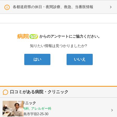
各都道府県の休日・夜間診療、救急、当番医情報
病院なび
からのアンケートにご協力ください。
知りたい情報は見つかりましたか?
はい
いいえ
口コミがある病院・クリニック
栃木隆男クリニック
内科, 呼吸器内科, アレルギー科
鹿児島県鹿児島市宇宿2-25-30