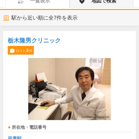
一覧表示
地図で検索
駅から近い順に全
7
件を表示
栃木隆男クリニック
3
口コミ
件
所在地・電話番号
笹貫駅