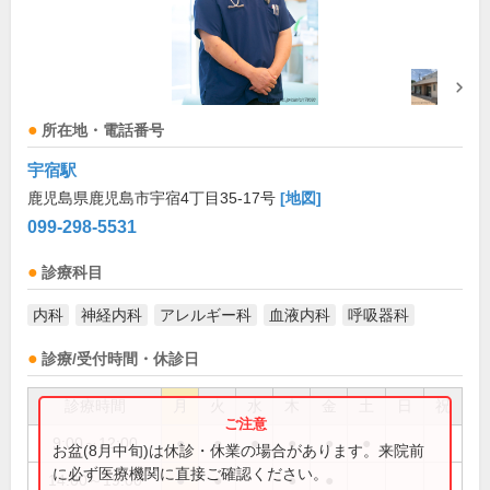
所在地・電話番号
宇宿駅
鹿児島県鹿児島市宇宿4丁目35-17号
[地図]
099-298-5531
診療科目
内科
神経内科
アレルギー科
血液内科
呼吸器科
診療/受付時間・休診日
診療時間
月
火
水
木
金
土
日
祝
9:00～12:00
●
●
●
●
●
●
お盆(8月中旬)は休診・休業の場合があります。来院前
に必ず医療機関に直接ご確認ください。
14:00～19:00
●
●
●
●