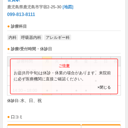
鹿児島県鹿児島市宇宿2-25-30
[地図]
099-813-8111
診療科目
内科
呼吸器内科
アレルギー科
診療/受付時間・休診日
診療時間
月
火
水
木
金
土
日
祝
8:30～12:30
●
●
●
●
●
お盆(8月中旬)は休診・休業の場合があります。来院前
に必ず医療機関に直接ご確認ください。
14:30～17:00
●
×閉じる
14:30～18:00
●
●
●
●
水、日、祝
休診日:
口コミ