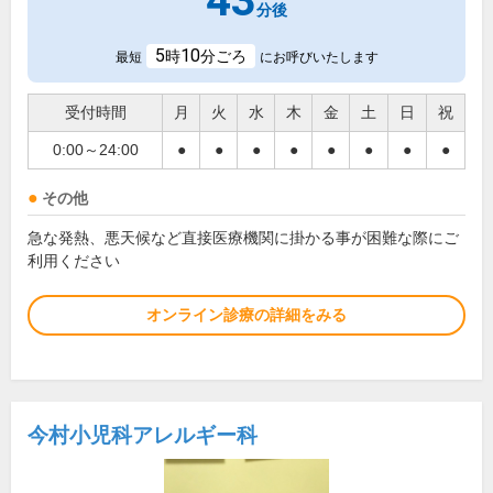
43
分後
5
10
時
分ごろ
最短
にお呼びいたします
受付時間
月
火
水
木
金
土
日
祝
0:00～24:00
●
●
●
●
●
●
●
●
その他
急な発熱、悪天候など直接医療機関に掛かる事が困難な際にご
利用ください
オンライン診療の詳細をみる
今村小児科アレルギー科