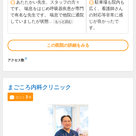
あたたかい先生、スタッフの方々
駐車場も院内も
です。 喘息をはじめ呼吸器疾患が専門
広く、看護師さん
で有名な先生です。 喘息で他院に通院
の対応等非常に感
していましたが状態...
じが良かったで
もっと読む
す。
この医院の詳細をみる
※
アクセス数
まごころ内科クリニック
3
口コミ
件