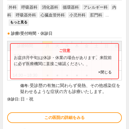
外科
呼吸器科
消化器科
循環器科
アレルギー科
内
科
呼吸器外科
心臓血管外科
小児外科
肛門科
...
もっと見る
診療/受付時間・休診日
診療時間
月
火
水
木
金
土
日
祝
9:00～12:00
●
お盆(8月中旬)は休診・休業の場合があります。来院前
に必ず医療機関に直接ご確認ください。
9:00～12:30
●
●
●
●
●
×閉じる
14:30～18:30
●
●
●
●
●
受診歴の有無に関わらず発熱、その他感染症を
備考:
疑わせるような症状の方も診療いたします。
日・祝
休診日:
この医院の詳細をみる