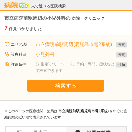
病院なび
人で選べる医院検索
市立病院前駅周辺の小児外科の
病院・クリニック
7
件見つかりました
市立病院前駅周辺(鹿児島市電2系統)
エリア/駅
変更
小児外科
診療科目
変更
(未指定)フリーワード、予約、専門、症状など
詳細条件
追加
で検索できます
検索する
※このページの医療機関・薬局は
市立病院前駅(鹿児島市電2系統)
を中心に直
線距離の近い順で表示されています