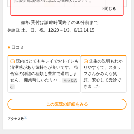
14:00～18:00
●
●
●
●
×閉じる
受付は診療時間終了の30分前まで
備考:
土、日、祝、12/29～1/3、8/13,14,15
休診日:
口コミ
院内はとてもキレイでおトイレも
先生の説明もわか
清潔感があり気持ちが良いです。 待
りやすくて、スタッ
合室の雑誌の種類も豊富で退屈しま
フさんかみんな笑
せん。 開業時にいたリハ...
顔。安心して受診で
もっと読
きました
む
この医院の詳細をみる
※
アクセス数