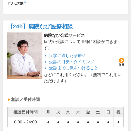
※
アクセス数
【24h】
病院なび医療相談
病院なび公式サービス
症状や受診について医師に相談ができま
す。
症状に適した診療科
受診の目安・タイミング
受診までに気をつけること
などにご利用ください。（無料でご利用い
ただけます）
相談／受付時間
相談受付時間
月
火
水
木
金
土
日
祝
0:00～24:00
●
●
●
●
●
●
●
●