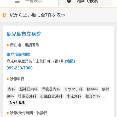
一覧表示
地図で検索
駅から近い順に全
7
件を表示
鹿児島市立病院
所在地・電話番号
市立病院前駅
鹿児島県鹿児島市上荒田町37番1号
[地図]
099-230-7000
診療科目
内科
脳神経内科
呼吸器内科
リウマチ科
精神科
放射
線科
呼吸器外科
心臓血管外科
小児外科
整形外科
...
もっと見る
診療/受付時間・休診日