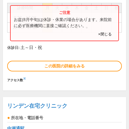
診療時間
月
火
水
木
金
土
日
祝
8:30～12:00
●
●
●
●
●
お盆(8月中旬)は休診・休業の場合があります。来院前
に必ず医療機関に直接ご確認ください。
12:00～17:15
●
●
●
●
●
×閉じる
土～日・祝
休診日:
この医院の詳細をみる
※
アクセス数
リンデン在宅クリニック
所在地・電話番号
中洲通駅