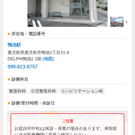
所在地・電話番号
鴨池駅
鹿児島県鹿児島市鴨池1丁目31-6
DELPHI鴨池1 1階
[地図]
099-813-8757
診療科目
整形外科
小児整形外科
リハビリテーション科
診療/受付時間・休診日
診療時間
月
火
水
木
金
土
日
祝
9:00～13:00
●
●
●
●
●
●
お盆(8月中旬)は休診・休業の場合があります。来院前
に必ず医療機関に直接ご確認ください。