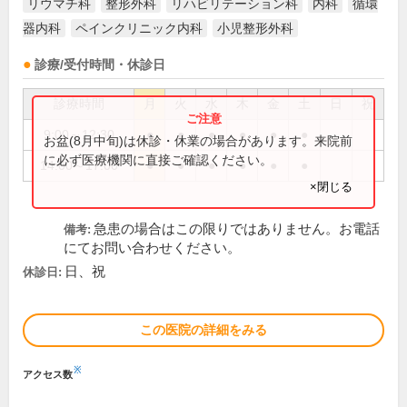
リウマチ科
整形外科
リハビリテーション科
内科
循環
器内科
ペインクリニック内科
小児整形外科
診療/受付時間・休診日
診療時間
月
火
水
木
金
土
日
祝
9:00～12:30
●
●
●
●
●
●
お盆(8月中旬)は休診・休業の場合があります。来院前
に必ず医療機関に直接ご確認ください。
14:00～17:00
●
●
●
●
●
●
×閉じる
急患の場合はこの限りではありません。お電話
備考:
にてお問い合わせください。
日、祝
休診日:
この医院の詳細をみる
※
アクセス数