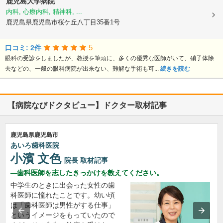
鹿児島大学病院
内科, 心療内科, 精神科, ...
鹿児島県鹿児島市桜ケ丘八丁目35番1号
5
口コミ: 2件
眼科の受診をしましたが、教授を筆頭に、多くの優秀な医師がいて、硝子体除
去などの、一般の眼科病院が出来ない、難解な手術も可...
続きを読む
【病院なびドクタビュー】ドクター取材記事
鹿児島県鹿児島市
あいろ歯科医院
小濱 文色
院長
取材記事
歯科医師を志したきっかけを教えてください。
中学生のときに出会った女性の歯
科医師に憧れたことです。幼い頃
は「歯科医師は男性がする仕事」
というイメージをもっていたので