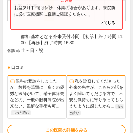
8:30～12:00
●
●
●
●
●
お盆(8月中旬)は休診・休業の場合があります。来院前
に必ず医療機関に直接ご確認ください。
12:00～17:00
●
●
●
●
●
×閉じる
基本となる外来受付時間 【初診】終了時間 11:
備考:
00 【再診】終了時間 16:30
土～日・祝
休診日:
口コミ
眼科の受診をしました
私を診察してくださった
が、教授を筆頭に、多くの優
外来の先生が、こちらの話を
秀な医師がいて、硝子体除去
よく聞いてくださる方で、不
などの、一般の眼科病院が出
安な気持ちに寄り添ってもら
来ない、難解な手術も可...
えたように感じたから...
もっ
もっと読む
と読む
この医院の詳細をみる