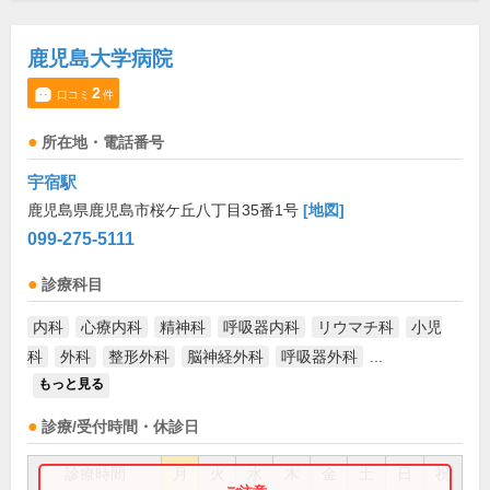
鹿児島大学病院
2
口コミ
件
所在地・電話番号
宇宿駅
鹿児島県鹿児島市桜ケ丘八丁目35番1号
[地図]
099-275-5111
診療科目
内科
心療内科
精神科
呼吸器内科
リウマチ科
小児
科
外科
整形外科
脳神経外科
呼吸器外科
...
もっと見る
診療/受付時間・休診日
診療時間
月
火
水
木
金
土
日
祝