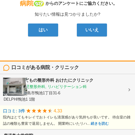
病院なび
からのアンケートにご協力ください。
知りたい情報は見つかりましたか?
はい
いいえ
口コミがある病院・クリニック
おとなとこどもの整形外科 おけたにクリニック
整形外科, 小児整形外科, リハビリテーション科
鹿児島県鹿児島市鴨池1丁目31-6
DELPHI鴨池1 1階
4.33
口コミ: 3件
院内はとてもキレイでおトイレも清潔感があり気持ちが良いです。 待合室の雑
誌の種類も豊富で退屈しません。 開業時にいたリハ...
続きを読む