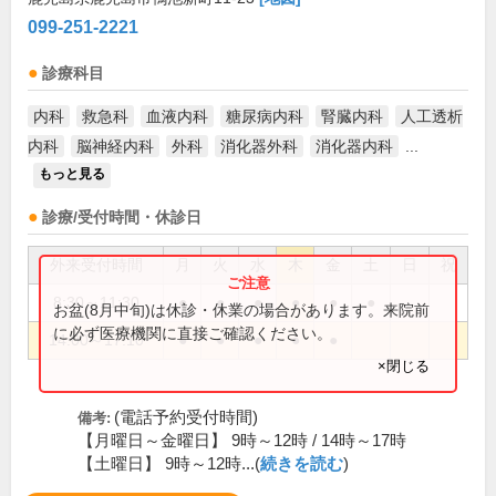
099-251-2221
診療科目
内科
救急科
血液内科
糖尿病内科
腎臓内科
人工透析
内科
脳神経内科
外科
消化器外科
消化器内科
...
もっと見る
診療/受付時間・休診日
外来受付時間
月
火
水
木
金
土
日
祝
8:30～11:30
●
●
●
●
●
●
お盆(8月中旬)は休診・休業の場合があります。来院前
に必ず医療機関に直接ご確認ください。
14:00～17:10
●
●
●
●
●
×閉じる
(電話予約受付時間)
備考:
【月曜日～金曜日】 9時～12時 / 14時～17時
【土曜日】 9時～12時...(
続きを読む
)