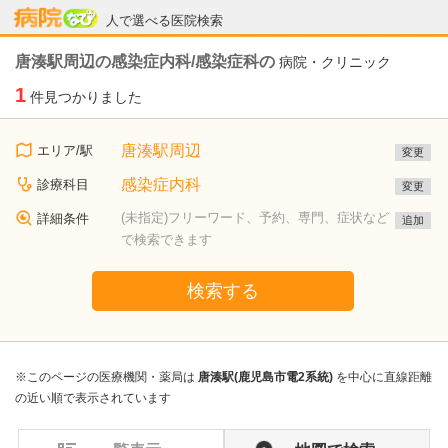
病院なび
人で選べる医院検索
唐湊駅周辺の感染症内科/感染症科の
病院・クリニック
1
件見つかりました
唐湊駅周辺
エリア/駅
変更
感染症内科
診療科目
変更
(未指定)フリーワード、予約、専門、症状など
詳細条件
追加
で検索できます
検索する
※このページの医療機関・薬局は
唐湊駅(鹿児島市電2系統)
を中心に直線距離
の近い順で表示されています