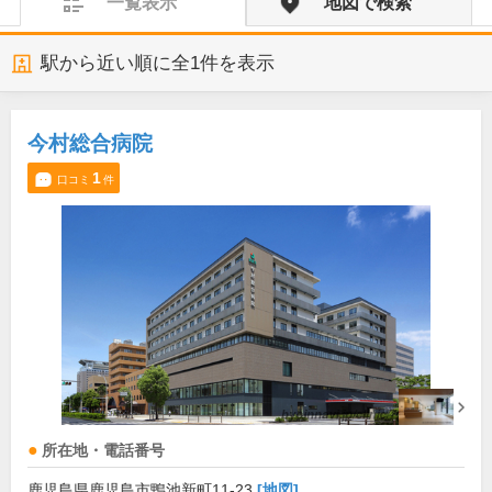
一覧表示
地図で検索
駅から近い順に全
1
件を表示
今村総合病院
1
口コミ
件
所在地・電話番号
鹿児島県鹿児島市鴨池新町11-23
[地図]