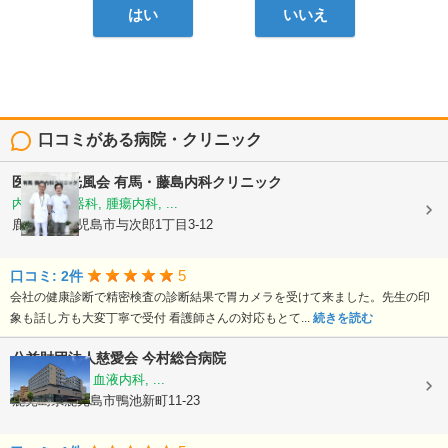
はい
いいえ
口コミがある病院・クリニック
医療法人光風会
有馬・藤島内科クリニック
内科, 消化器科, 腫瘍内科, ...
鹿児島県鹿児島市与次郎1丁目3-12
5
口コミ: 2件
会社の健康診断で精密検査の診断結果で胃カメラを受けて来ました。先生の印
象も話し方も大変丁寧で受付 看護師さんの対応もとて...
続きを読む
公益財団法人慈愛会
今村総合病院
内科, 救急科, 血液内科, ...
鹿児島県鹿児島市鴨池新町11-23