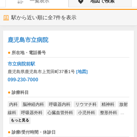
一覧表示
地図で検索
駅から近い順に全
7
件を表示
鹿児島市立病院
所在地・電話番号
市立病院前駅
鹿児島県鹿児島市上荒田町37番1号
[地図]
099-230-7000
診療科目
内科
脳神経内科
呼吸器内科
リウマチ科
精神科
放射
線科
呼吸器外科
心臓血管外科
小児外科
整形外科
...
もっと見る
診療/受付時間・休診日