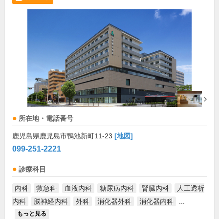
所在地・電話番号
鹿児島県鹿児島市鴨池新町11-23
[地図]
099-251-2221
診療科目
内科
救急科
血液内科
糖尿病内科
腎臓内科
人工透析
内科
脳神経内科
外科
消化器外科
消化器内科
...
もっと見る