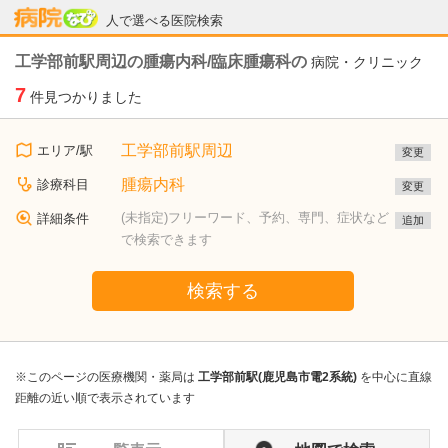
病院なび
人で選べる医院検索
工学部前駅周辺の腫瘍内科/臨床腫瘍科の
病院・クリニック
7
件見つかりました
工学部前駅周辺
エリア/駅
変更
腫瘍内科
診療科目
変更
(未指定)フリーワード、予約、専門、症状など
詳細条件
追加
で検索できます
検索する
※このページの医療機関・薬局は
工学部前駅(鹿児島市電2系統)
を中心に直線
距離の近い順で表示されています