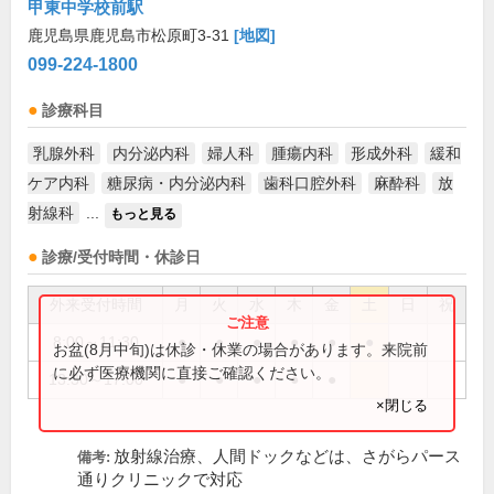
甲東中学校前駅
鹿児島県鹿児島市松原町3-31
[地図]
099-224-1800
診療科目
乳腺外科
内分泌内科
婦人科
腫瘍内科
形成外科
緩和
ケア内科
糖尿病・内分泌内科
歯科口腔外科
麻酔科
放
射線科
...
もっと見る
診療/受付時間・休診日
外来受付時間
月
火
水
木
金
土
日
祝
8:00～11:30
●
●
●
●
●
●
お盆(8月中旬)は休診・休業の場合があります。来院前
に必ず医療機関に直接ご確認ください。
13:30～17:00
●
●
●
●
●
×閉じる
放射線治療、人間ドックなどは、さがらパース
備考:
通りクリニックで対応