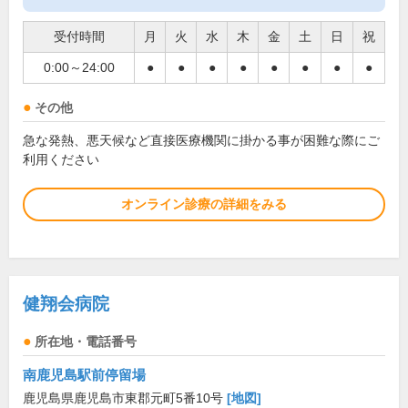
受付時間
月
火
水
木
金
土
日
祝
0:00～24:00
●
●
●
●
●
●
●
●
その他
急な発熱、悪天候など直接医療機関に掛かる事が困難な際にご
利用ください
オンライン診療の詳細をみる
健翔会病院
所在地・電話番号
南鹿児島駅前停留場
鹿児島県鹿児島市東郡元町5番10号
[地図]