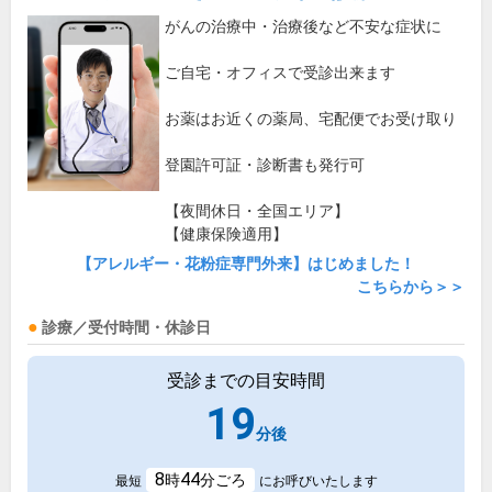
がんの治療中・治療後など不安な症状に
ご自宅・オフィスで受診出来ます
お薬はお近くの薬局、宅配便でお受け取り
登園許可証・診断書も発行可
【夜間休日・全国エリア】
【健康保険適用】
【アレルギー・花粉症専門外来】はじめました！
こちらから＞＞
診療／受付時間・休診日
受診までの目安時間
19
分後
8
44
時
分ごろ
最短
にお呼びいたします