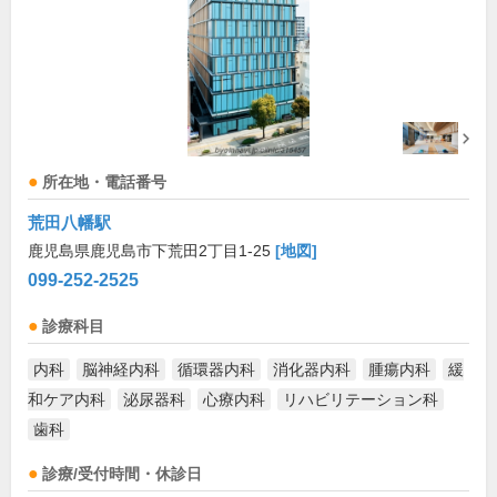
所在地・電話番号
荒田八幡駅
鹿児島県鹿児島市下荒田2丁目1-25
[地図]
099-252-2525
診療科目
内科
脳神経内科
循環器内科
消化器内科
腫瘍内科
緩
和ケア内科
泌尿器科
心療内科
リハビリテーション科
歯科
診療/受付時間・休診日