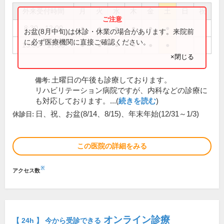
外来受付時間
月
火
水
木
金
土
日
祝
8:30～12:00
●
●
●
●
●
●
お盆(8月中旬)は休診・休業の場合があります。来院前
に必ず医療機関に直接ご確認ください。
13:30～17:00
●
●
●
●
●
●
×閉じる
土曜日の午後も診療しております。
備考:
リハビリテーション病院ですが、内科などの診療に
も対応しております。...(
続きを読む
)
日、祝、お盆(8/14、8/15)、年末年始(12/31～1/3)
休診日:
この医院の詳細をみる
※
アクセス数
オンライン診療
【 24h 】 今から受診できる