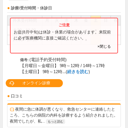
診療/受付時間・休診日
外来受付時間
月
火
水
木
金
土
日
祝
8:30～11:30
●
●
●
●
●
●
お盆(8月中旬)は休診・休業の場合があります。来院前
に必ず医療機関に直接ご確認ください。
14:00～17:10
●
●
●
●
●
×閉じる
(電話予約受付時間)
備考:
【月曜日～金曜日】 9時～12時 / 14時～17時
【土曜日】 9時～12時...(
続きを読む
)
オンライン診療
口コミ
夜間に急に体調が悪くなり、救急センターに連絡したと
ころ、こちらの病院の内科を診療するよう紹介されました。
夜間でしたが、私...
もっと読む