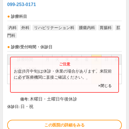
099-253-0171
診療科目
内科
外科
リハビリテーション科
腫瘍内科
胃腸科
肛
門科
診療/受付時間・休診日
診療時間
月
火
水
木
金
土
日
祝
9:00～13:00
●
●
●
●
●
●
お盆(8月中旬)は休診・休業の場合があります。来院前
に必ず医療機関に直接ご確認ください。
14:00～17:30
●
●
●
●
×閉じる
木曜日・土曜日午後休診
備考:
日・祝
休診日:
この医院の詳細をみる