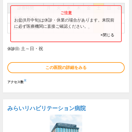
診療時間
月
火
水
木
金
土
日
祝
8:30～12:00
●
●
●
●
●
お盆(8月中旬)は休診・休業の場合があります。来院前
に必ず医療機関に直接ご確認ください。
12:00～17:15
●
●
●
●
●
×閉じる
土～日・祝
休診日:
この医院の詳細をみる
※
アクセス数
みらいリハビリテーション病院