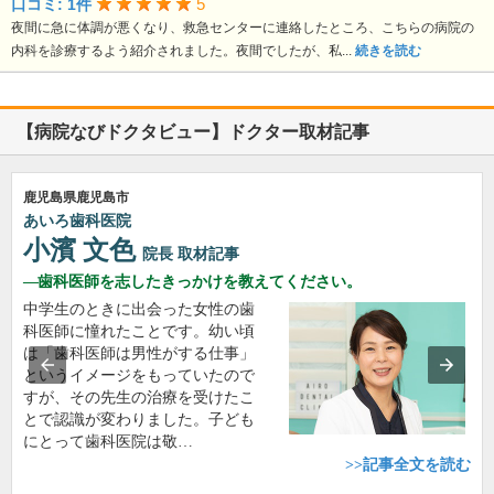
5
口コミ: 1件
夜間に急に体調が悪くなり、救急センターに連絡したところ、こちらの病院の
内科を診療するよう紹介されました。夜間でしたが、私...
続きを読む
【病院なびドクタビュー】ドクター取材記事
鹿児島県鹿児島市
あいろ歯科医院
小濱 文色
院長
取材記事
歯科医師を志したきっかけを教えてください。
中学生のときに出会った女性の歯
科医師に憧れたことです。幼い頃
は「歯科医師は男性がする仕事」
というイメージをもっていたので
すが、その先生の治療を受けたこ
とで認識が変わりました。子ども
にとって歯科医院は敬…
>>記事全文を読む