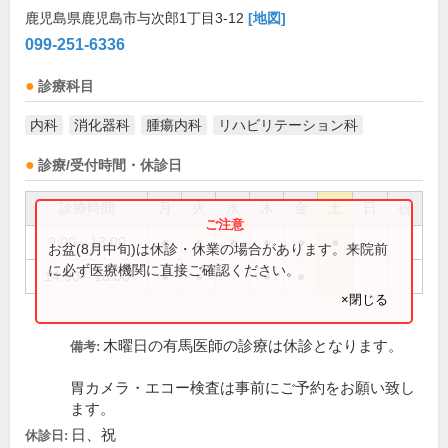
鹿児島県鹿児島市与次郎1丁目3-12
[地図]
099-251-6336
診療科目
内科
消化器科
腫瘍内科
リハビリテーション科
診療/受付時間・休診日
診療時間
月
火
水
木
金
土
日
祝
9:00～13:00
●
●
●
●
●
●
お盆(8月中旬)は休診・休業の場合があります。来院前
に必ず医療機関に直接ご確認ください。
14:00～18:00
●
●
●
●
×閉じる
木曜日の有馬医師の診療は休診となります。
備考:
胃カメラ・エコー検査は事前にご予約をお願い致し
ます。
日、祝
休診日: