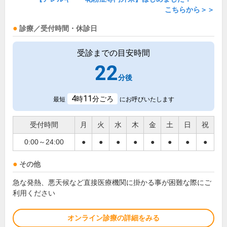
こちらから＞＞
診療／受付時間・休診日
受診までの目安時間
22
分後
4
11
時
分ごろ
最短
にお呼びいたします
受付時間
月
火
水
木
金
土
日
祝
0:00～24:00
●
●
●
●
●
●
●
●
その他
急な発熱、悪天候など直接医療機関に掛かる事が困難な際にご
利用ください
オンライン診療の詳細をみる