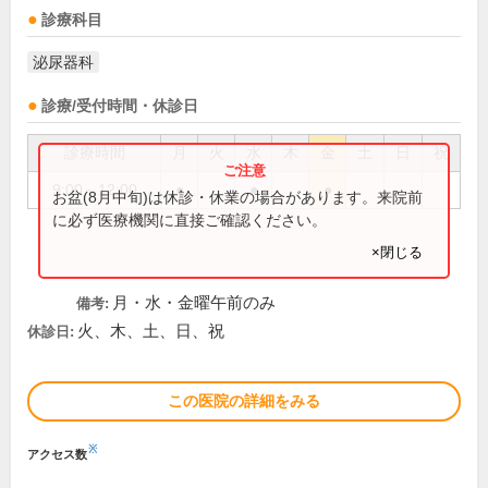
診療科目
泌尿器科
診療/受付時間・休診日
診療時間
月
火
水
木
金
土
日
祝
9:00～12:00
●
●
●
お盆(8月中旬)は休診・休業の場合があります。来院前
に必ず医療機関に直接ご確認ください。
×閉じる
月・水・金曜午前のみ
備考:
火、木、土、日、祝
休診日:
この医院の詳細をみる
※
アクセス数