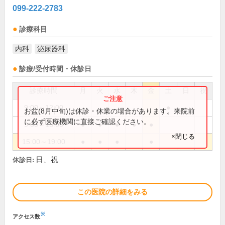
099-222-2783
診療科目
内科
泌尿器科
診療/受付時間・休診日
診療時間
月
火
水
木
金
土
日
祝
9:00～12:00
●
お盆(8月中旬)は休診・休業の場合があります。来院前
に必ず医療機関に直接ご確認ください。
9:00～13:00
●
●
●
●
●
×閉じる
15:00～19:00
●
●
●
●
日、祝
休診日:
この医院の詳細をみる
※
アクセス数