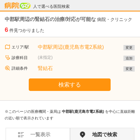
病院なび
人で選べる医院検索
中郡駅周辺の腎結石の治療/対応が可能な
病院・クリニック
6
件見つかりました
中郡駅周辺(鹿児島市電2系統)
エリア/駅
変更
(未指定)
診療科目
追加
腎結石
詳細条件
変更
検索する
※このページの医療機関・薬局は
中郡駅(鹿児島市電2系統)
を中心に直線距離
の近い順で表示されています
一覧表示
地図で検索