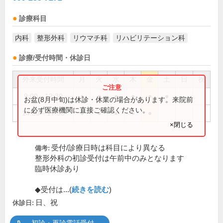
診療科目
内科
整形外科
リウマチ科
リハビリテーション科
診療/受付時間・休診日
外来受付時間
月
火
水
木
金
土
日
祝
9:00～12:30
●
●
●
●
●
●
お盆(8月中旬)は休診・休業の場合があります。来院前
に必ず医療機関に直接ご確認ください。
14:30～17:30
●
●
●
●
●
×閉じる
受付/診療日時は科目により異なる
備考:
整形外科の初診受付は午前中のみとなります
臨時休診あり
◆受付は...(
続きを読む
)
日、祝
休診日: