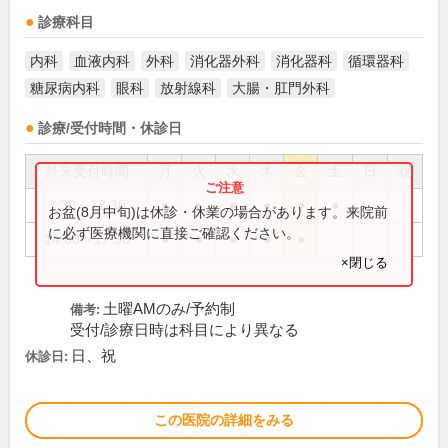
診療科目
内科
血液内科
外科
消化器外科
消化器科
循環器科
糖尿病内科
眼科
放射線科
大腸・肛門外科
診療/受付時間・休診日
外来受付時間
月
火
水
木
金
土
日
祝
8:30～12:30
●
●
●
●
●
●
お盆(8月中旬)は休診・休業の場合があります。来院前
に必ず医療機関に直接ご確認ください。
14:00～17:30
●
●
●
●
●
×閉じる
土曜AMのみ/予約制
備考:
受付/診療日時は科目により異なる
日、祝
休診日:
この医院の詳細をみる