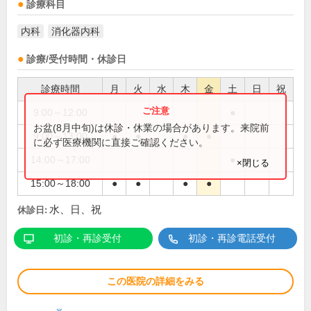
診療科目
内科
消化器内科
診療/受付時間・休診日
診療時間
月
火
水
木
金
土
日
祝
9:00～12:00
●
お盆(8月中旬)は休診・休業の場合があります。来院前
9:00～13:00
●
●
●
●
に必ず医療機関に直接ご確認ください。
14:00～17:00
●
×閉じる
15:00～18:00
●
●
●
●
水、日、祝
休診日:
初診・再診受付
初診・再診電話受付
この医院の詳細をみる