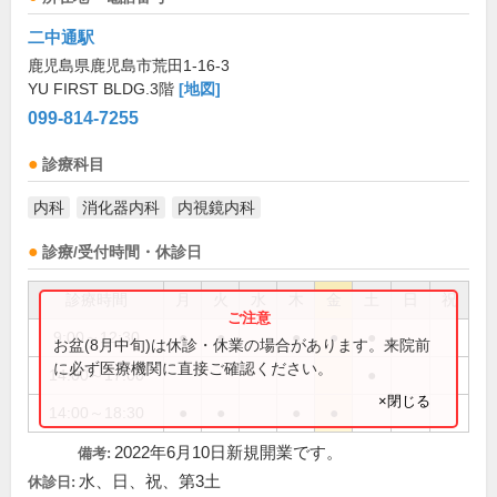
二中通駅
鹿児島県鹿児島市荒田1-16-3
YU FIRST BLDG.3階
[地図]
099-814-7255
診療科目
内科
消化器内科
内視鏡内科
診療/受付時間・休診日
診療時間
月
火
水
木
金
土
日
祝
9:00～12:30
●
●
●
●
●
お盆(8月中旬)は休診・休業の場合があります。来院前
に必ず医療機関に直接ご確認ください。
14:00～17:00
●
×閉じる
14:00～18:30
●
●
●
●
2022年6月10日新規開業です。
備考:
水、日、祝、第3土
休診日: