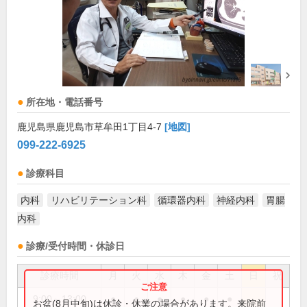
所在地・電話番号
鹿児島県鹿児島市草牟田1丁目4-7
[地図]
099-222-6925
診療科目
内科
リハビリテーション科
循環器内科
神経内科
胃腸
内科
診療/受付時間・休診日
診療時間
月
火
水
木
金
土
日
祝
9:00～13:00
●
●
●
●
●
●
お盆(8月中旬)は休診・休業の場合があります。来院前