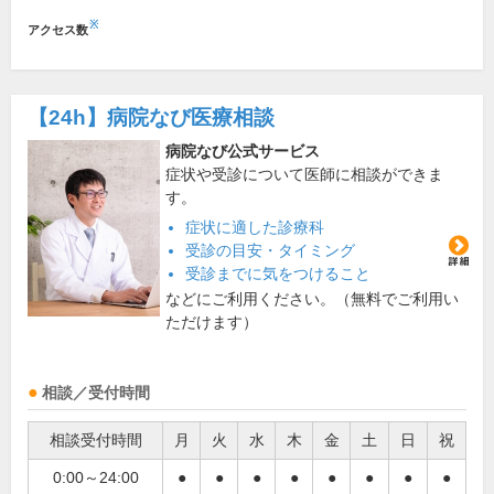
※
アクセス数
【24h】
病院なび医療相談
病院なび公式サービス
症状や受診について医師に相談ができま
す。
症状に適した診療科
受診の目安・タイミング
受診までに気をつけること
などにご利用ください。（無料でご利用い
ただけます）
相談／受付時間
相談受付時間
月
火
水
木
金
土
日
祝
0:00～24:00
●
●
●
●
●
●
●
●