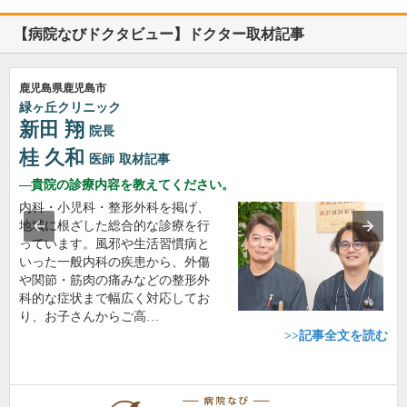
【病院なびドクタビュー】ドクター取材記事
鹿児島県鹿児島市
緑ヶ丘クリニック
新田 翔
院長
桂 久和
医師
取材記事
貴院の診療内容を教えてください。
内科・小児科・整形外科を掲げ、
地域に根ざした総合的な診療を行
っています。風邪や生活習慣病と
いった一般内科の疾患から、外傷
や関節・筋肉の痛みなどの整形外
科的な症状まで幅広く対応してお
り、お子さんからご高…
>>記事全文を読む