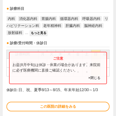
診療科目
内科
消化器内科
胃腸内科
循環器内科
呼吸器内科
リ
ハビリテーション科
老年精神科
肝臓内科
脳神経内科
放射線科
...
もっと見る
診療/受付時間・休診日
診療時間
月
火
水
木
金
土
日
祝
8:30～12:30
●
●
●
●
●
●
お盆(8月中旬)は休診・休業の場合があります。来院前
に必ず医療機関に直接ご確認ください。
14:30～17:30
●
●
●
●
●
●
×閉じる
日、祝、夏季8/13～8/15、年末年始12/30～1/3
休診日:
この医院の詳細をみる