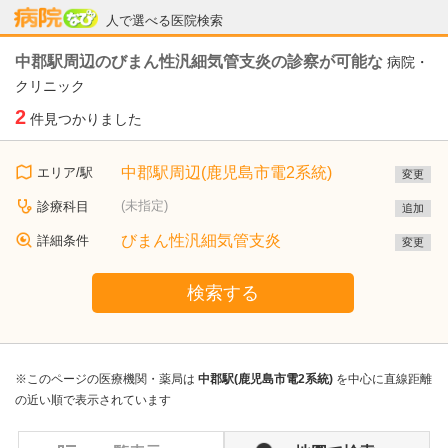
病院なび
人で選べる医院検索
中郡駅周辺のびまん性汎細気管支炎の診察が可能な
病院・
クリニック
2
件見つかりました
中郡駅周辺(鹿児島市電2系統)
エリア/駅
変更
(未指定)
診療科目
追加
びまん性汎細気管支炎
詳細条件
変更
検索する
※このページの医療機関・薬局は
中郡駅(鹿児島市電2系統)
を中心に直線距離
の近い順で表示されています