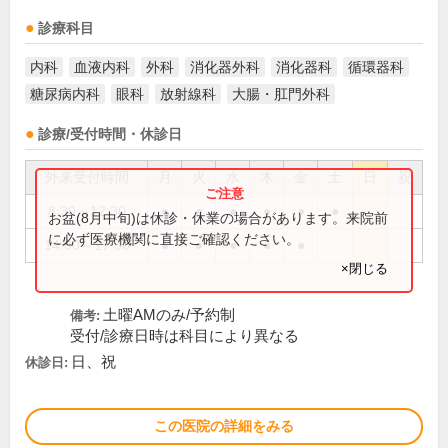
診療科目
内科
血液内科
外科
消化器外科
消化器科
循環器科
糖尿病内科
眼科
放射線科
大腸・肛門外科
診療/受付時間・休診日
外来受付時間
月
火
水
木
金
土
日
祝
8:30～12:30
●
●
●
●
●
●
お盆(8月中旬)は休診・休業の場合があります。来院前
に必ず医療機関に直接ご確認ください。
14:00～17:30
●
●
●
●
●
×閉じる
土曜AMのみ/予約制
備考:
受付/診療日時は科目により異なる
日、祝
休診日:
この医院の詳細をみる