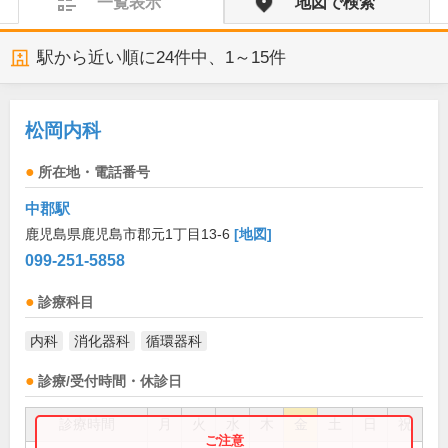
一覧表示
地図で検索
駅から近い順に
24
件中、
1～15件
松岡内科
所在地・電話番号
中郡駅
鹿児島県鹿児島市郡元1丁目13-6
[地図]
099-251-5858
診療科目
内科
消化器科
循環器科
診療/受付時間・休診日
診療時間
月
火
水
木
金
土
日
祝