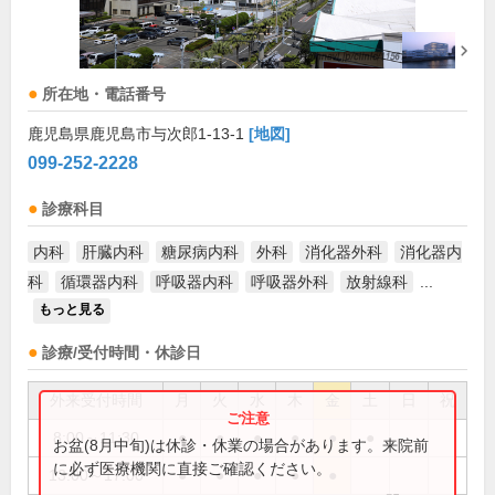
所在地・電話番号
鹿児島県鹿児島市与次郎1-13-1
[地図]
099-252-2228
診療科目
内科
肝臓内科
糖尿病内科
外科
消化器外科
消化器内
科
循環器内科
呼吸器内科
呼吸器外科
放射線科
...
もっと見る
診療/受付時間・休診日
外来受付時間
月
火
水
木
金
土
日
祝
8:00～11:30
●
●
●
●
●
●
お盆(8月中旬)は休診・休業の場合があります。来院前
に必ず医療機関に直接ご確認ください。
13:00～17:00
●
●
●
●
●