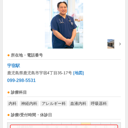
所在地・電話番号
宇宿駅
鹿児島県鹿児島市宇宿4丁目35-17号
[地図]
099-298-5531
診療科目
内科
神経内科
アレルギー科
血液内科
呼吸器科
診療/受付時間・休診日
診療時間
月
火
水
木
金
土
日
祝