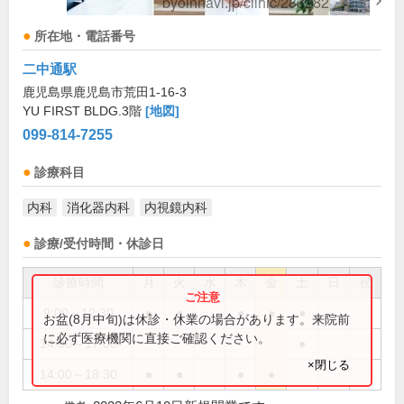
所在地・電話番号
二中通駅
鹿児島県鹿児島市荒田1-16-3
YU FIRST BLDG.3階
[地図]
099-814-7255
診療科目
内科
消化器内科
内視鏡内科
診療/受付時間・休診日
診療時間
月
火
水
木
金
土
日
祝
9:00～12:30
●
●
●
●
●
お盆(8月中旬)は休診・休業の場合があります。来院前
に必ず医療機関に直接ご確認ください。
14:00～17:00
●
×閉じる
14:00～18:30
●
●
●
●