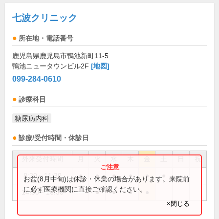
七波クリニック
所在地・電話番号
鹿児島県鹿児島市鴨池新町11-5
鴨池ニュータウンビル2F
[地図]
099-284-0610
診療科目
糖尿病内科
診療/受付時間・休診日
外来受付時間
月
火
水
木
金
土
日
祝
8:30～11:30
●
●
●
●
●
●
お盆(8月中旬)は休診・休業の場合があります。来院前
に必ず医療機関に直接ご確認ください。
14:30～16:30
●
●
●
●
×閉じる