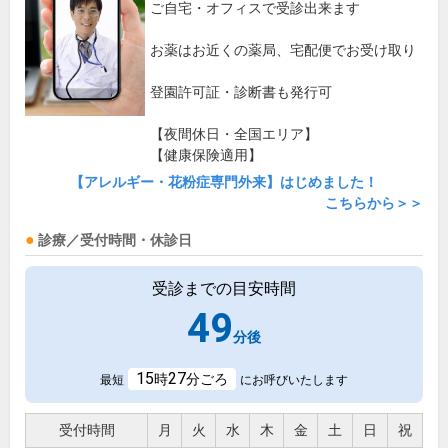
ご自宅・オフィスで受診出来ます
お薬はお近くの薬局、宅配便でお受け取り
登園許可証・診断書も発行可
【夜間休日・全国エリア】
【健康保険適用】
【アレルギー・花粉症専門外来】はじめました！
こちらから＞＞
診療／受付時間・休診日
受診までの目安時間
49
分後
15
27
時
分ごろ
最短
にお呼びいたします
受付時間
月
火
水
木
金
土
日
祝