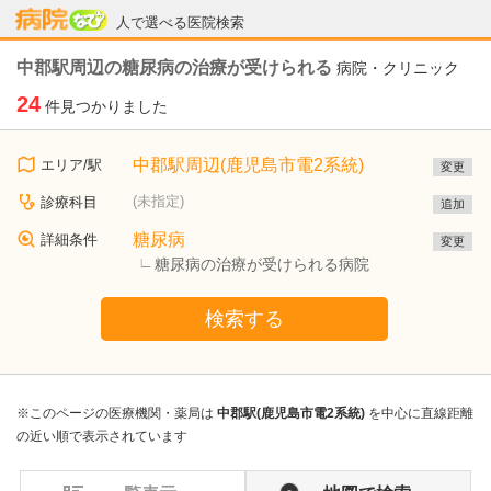
病院なび
人で選べる医院検索
中郡駅周辺の糖尿病の治療が受けられる
病院・クリニック
24
件見つかりました
中郡駅周辺(鹿児島市電2系統)
エリア/駅
変更
(未指定)
診療科目
追加
糖尿病
詳細条件
変更
糖尿病の治療が受けられる病院
検索する
※このページの医療機関・薬局は
中郡駅(鹿児島市電2系統)
を中心に直線距離
の近い順で表示されています