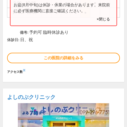
9:00～12:30
●
●
●
●
●
●
お盆(8月中旬)は休診・休業の場合があります。来院前
に必ず医療機関に直接ご確認ください。
14:00～18:00
●
●
●
●
●
×閉じる
予約可 臨時休診あり
備考:
日、祝
休診日:
この医院の詳細をみる
※
アクセス数
よしのぶクリニック