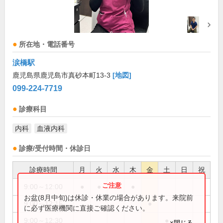
所在地・電話番号
涙橋駅
鹿児島県鹿児島市真砂本町13-3
[地図]
099-224-7719
診療科目
内科
血液内科
診療/受付時間・休診日
診療時間
月
火
水
木
金
土
日
祝
9:00～12:00
●
●
●
●
お盆(8月中旬)は休診・休業の場合があります。来院前
9:00～12:15
●
に必ず医療機関に直接ご確認ください。
9:00～12:30
●
×閉じる