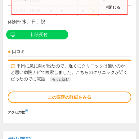
14:00～16:00
●
×閉じる
14:00～18:00
●
●
●
●
水、日、祝
休診日:
初診受付
口コミ
平日に急に熱が出たので、近くにクリニックは無いのか
と思い病院ナビで検索しました。こちらのクリニックが近く
だったのでに電話...
もっと読む
この医院の詳細をみる
※
アクセス数