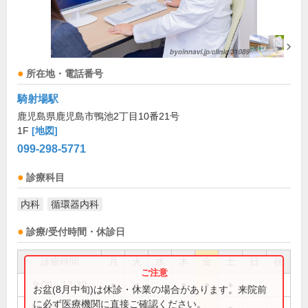
所在地・電話番号
騎射場駅
鹿児島県鹿児島市鴨池2丁目10番21号
1F
[地図]
099-298-5771
診療科目
内科
循環器内科
診療/受付時間・休診日
診療時間
月
火
水
木
金
土
日
祝
9:00～12:30
●
●
●
●
●
お盆(8月中旬)は休診・休業の場合があります。来院前
に必ず医療機関に直接ご確認ください。