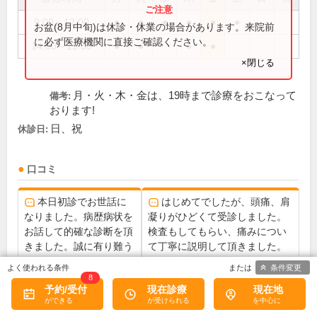
9:00～12:00
●
●
●
●
●
●
お盆(8月中旬)は休診・休業の場合があります。来院前
に必ず医療機関に直接ご確認ください。
14:00～19:00
●
●
●
●
×閉じる
月・火・木・金は、19時まで診療をおこなって
備考:
おります!
日、祝
休診日:
口コミ
本日初診でお世話に
はじめてでしたが、頭痛、肩
なりました。病歴病状を
凝りがひどくて受診しました。
お話して的確な診断を頂
検査もしてもらい、痛みについ
きました。誠に有り難う
て丁寧に説明して頂きました。
ございました。
とても...
もっと読む
条件変更
8
予約/受付
現在診療
現在地
この医院の詳細をみる