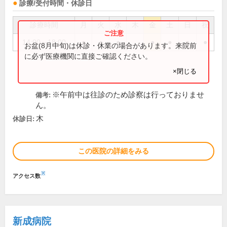
診療/受付時間・休診日
診療時間
月
火
水
木
金
土
日
祝
14:00～18:00
●
●
●
●
●
●
●
お盆(8月中旬)は休診・休業の場合があります。来院前
に必ず医療機関に直接ご確認ください。
×閉じる
※午前中は往診のため診察は行っておりませ
備考:
ん。
木
休診日:
この医院の詳細をみる
※
アクセス数
新成病院