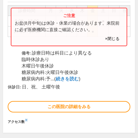
診療時間
月
火
水
木
金
土
日
祝
9:00～13:00
●
●
●
●
●
●
お盆(8月中旬)は休診・休業の場合があります。来院前
に必ず医療機関に直接ご確認ください。
14:00～18:30
●
●
●
●
×閉じる
診療日時は科目により異なる
備考:
臨時休診あり
木曜日午後休診
糖尿病内科:火曜日午後休診
糖尿病内科:予...(
続きを読む
)
日、祝、 土曜午後
休診日:
この医院の詳細をみる
※
アクセス数