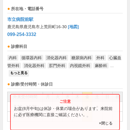
所在地・電話番号
市立病院前駅
鹿児島県鹿児島市上荒田町16-30
[地図]
099-254-3332
診療科目
内科
循環器内科
消化器内科
糖尿病内科
外科
心臓血
管外科
消化器外科
肛門外科
内視鏡外科
麻酔科
...
もっと見る
診療/受付時間・休診日
外来受付時間
月
火
水
木
金
土
日
祝
8:30～12:30
●
●
●
●
●
●
お盆(8月中旬)は休診・休業の場合があります。来院前
に必ず医療機関に直接ご確認ください。
14:00～17:30
●
●
●
●
●
×閉じる