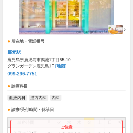
所在地・電話番号
郡元駅
鹿児島県鹿児島市鴨池1丁目55-10
グランガーデン鹿児島1F
[地図]
099-296-7751
診療科目
血液内科
漢方内科
内科
診療/受付時間・休診日
診療時間
月
火
水
木
金
土
日
祝
9:00～12:30
●
●
●
●
●