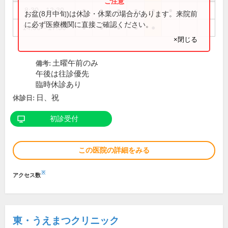
8:30～12:30
●
●
●
●
●
●
お盆(8月中旬)は休診・休業の場合があります。来院前
に必ず医療機関に直接ご確認ください。
14:00～17:30
●
●
●
●
●
×閉じる
土曜午前のみ
備考:
午後は往診優先
臨時休診あり
日、祝
休診日:
初診受付
この医院の詳細をみる
※
アクセス数
東・うえまつクリニック