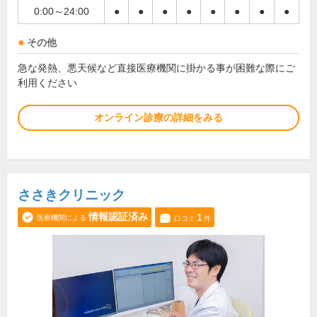
0:00～24:00
●
●
●
●
●
●
●
●
その他
急な発熱、悪天候など直接医療機関に掛かる事が困難な際にご
利用ください
オンライン診療の詳細をみる
ささきクリニック
情報認証済み
1
医療機関による
口コミ
件