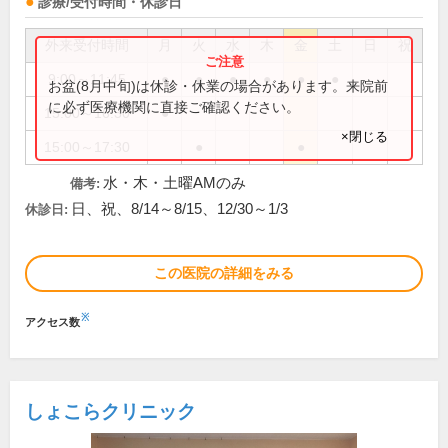
診療/受付時間・休診日
外来受付時間
月
火
水
木
金
土
日
祝
9:00～11:45
●
●
●
●
●
●
お盆(8月中旬)は休診・休業の場合があります。来院前
に必ず医療機関に直接ご確認ください。
15:00～16:30
●
×閉じる
15:00～17:30
●
●
水・木・土曜AMのみ
備考:
日、祝、8/14～8/15、12/30～1/3
休診日:
この医院の詳細をみる
※
アクセス数
しょこらクリニック