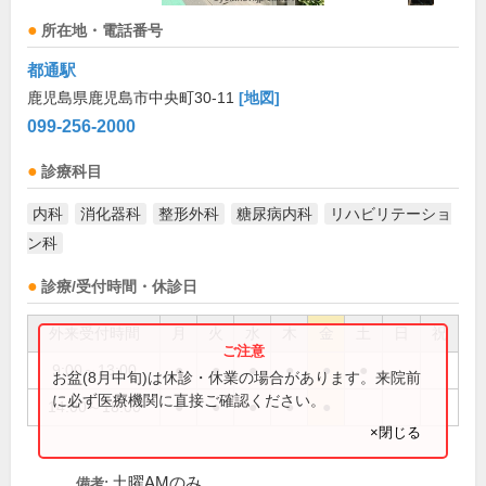
所在地・電話番号
都通駅
鹿児島県鹿児島市中央町30-11
[地図]
099-256-2000
診療科目
内科
消化器科
整形外科
糖尿病内科
リハビリテーショ
ン科
診療/受付時間・休診日
外来受付時間
月
火
水
木
金
土
日
祝
9:00～13:00
●
●
●
●
●
●
お盆(8月中旬)は休診・休業の場合があります。来院前
に必ず医療機関に直接ご確認ください。
14:00～18:00
●
●
●
●
●
×閉じる
土曜AMのみ
備考: