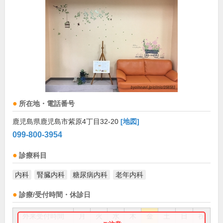
所在地・電話番号
鹿児島県鹿児島市紫原4丁目32-20
[地図]
099-800-3954
診療科目
内科
腎臓内科
糖尿病内科
老年内科
診療/受付時間・休診日
外来受付時間
月
火
水
木
金
土
日
祝