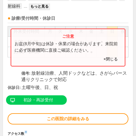
射線科
...
もっと見る
診療/受付時間・休診日
外来受付時間
月
火
水
木
金
土
日
祝
8:00～11:30
●
●
●
●
●
●
お盆(8月中旬)は休診・休業の場合があります。来院前
に必ず医療機関に直接ご確認ください。
13:30～17:00
●
●
●
●
●
×閉じる
放射線治療、人間ドックなどは、さがらパース
備考:
通りクリニックで対応
土曜午後、日、祝
休診日:
初診・再診受付
この医院の詳細をみる
※
アクセス数