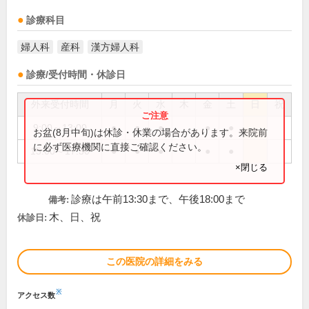
診療科目
婦人科
産科
漢方婦人科
診療/受付時間・休診日
外来受付時間
月
火
水
木
金
土
日
祝
9:00～13:00
●
●
●
●
●
お盆(8月中旬)は休診・休業の場合があります。来院前
に必ず医療機関に直接ご確認ください。
15:00～17:30
●
●
●
●
●
×閉じる
診療は午前13:30まで、午後18:00まで
備考:
木、日、祝
休診日:
この医院の詳細をみる
※
アクセス数