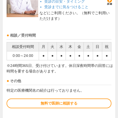
受診の目安・タイミング
受診までに気をつけること
などにご利用ください。（無料でご利用い
ただけます）
相談／受付時間
相談受付時間
月
火
水
木
金
土
日
祝
0:00～24:00
●
●
●
●
●
●
●
●
※24時間365日、受け付けています。休日深夜時間帯の回答には
時間を要する場合があります。
その他
特定の医療機関名の紹介は行っておりません。
無料で医師に相談する