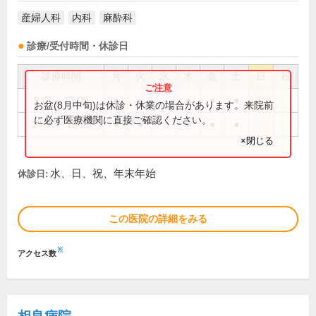
産婦人科
内科
麻酔科
診療/受付時間・休診日
診療時間
月
火
水
木
金
土
日
祝
9:00～13:00
●
●
●
●
●
お盆(8月中旬)は休診・休業の場合があります。来院前
に必ず医療機関に直接ご確認ください。
14:00～18:00
●
●
●
●
●
×閉じる
水、日、祝、年末年始
休診日:
この医院の詳細をみる
※
アクセス数