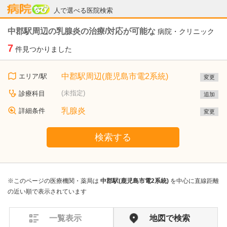
病院なび
人で選べる医院検索
中郡駅周辺の乳腺炎の治療/対応が可能な
病院・クリニック
7
件見つかりました
中郡駅周辺(鹿児島市電2系統)
エリア/駅
変更
(未指定)
診療科目
追加
乳腺炎
詳細条件
変更
検索する
※このページの医療機関・薬局は
中郡駅(鹿児島市電2系統)
を中心に直線距離
の近い順で表示されています
一覧表示
地図で検索