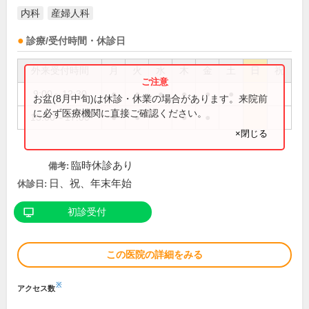
内科
産婦人科
診療/受付時間・休診日
外来受付時間
月
火
水
木
金
土
日
祝
9:00～12:30
●
●
●
●
●
●
お盆(8月中旬)は休診・休業の場合があります。来院前
に必ず医療機関に直接ご確認ください。
15:00～17:00
●
●
●
●
×閉じる
臨時休診あり
備考:
日、祝、年末年始
休診日:
初診受付
この医院の詳細をみる
※
アクセス数