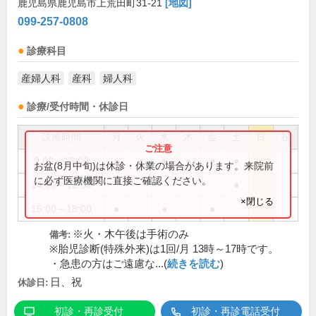
鹿児島県鹿児島市上荒田町31-21
[地図]
099-257-0808
診療科目
産婦人科
産科
婦人科
診療/受付時間・休診日
診療時間
月
火
水
木
金
土
日
祝
9:00～13:00
●
●
●
●
●
●
お盆(8月中旬)は休診・休業の場合があります。来院前
に必ず医療機関に直接ご確認ください。
14:00～16:00
●
×閉じる
15:00～18:00
●
●
●
※火・木午後は手術のみ
備考:
※胎児診断(特殊外来)は1回/月 13時～17時です。
・急患の方はご遠慮な...(
続きを読む
)
日、祝
休診日:
初診・再診受付
初診・再診電話受付