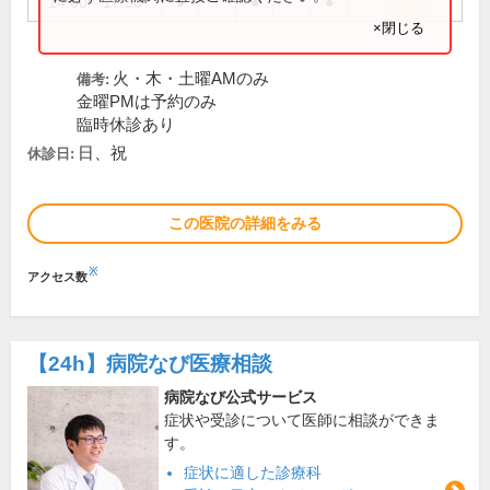
14:00～17:30
●
●
●
×閉じる
火・木・土曜AMのみ
備考:
金曜PMは予約のみ
臨時休診あり
日、祝
休診日:
この医院の詳細をみる
※
アクセス数
【24h】
病院なび医療相談
病院なび公式サービス
症状や受診について医師に相談ができま
す。
症状に適した診療科