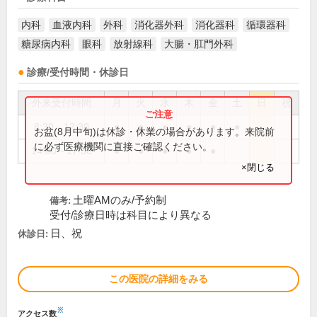
内科
血液内科
外科
消化器外科
消化器科
循環器科
糖尿病内科
眼科
放射線科
大腸・肛門外科
診療/受付時間・休診日
外来受付時間
月
火
水
木
金
土
日
祝
8:30～12:30
●
●
●
●
●
●
お盆(8月中旬)は休診・休業の場合があります。来院前
に必ず医療機関に直接ご確認ください。
14:00～17:30
●
●
●
●
●
×閉じる
土曜AMのみ/予約制
備考:
受付/診療日時は科目により異なる
日、祝
休診日:
この医院の詳細をみる
※
アクセス数