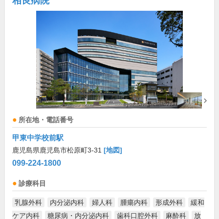
相良病院
所在地・電話番号
甲東中学校前駅
鹿児島県鹿児島市松原町3-31
[地図]
099-224-1800
診療科目
乳腺外科
内分泌内科
婦人科
腫瘍内科
形成外科
緩和
ケア内科
糖尿病・内分泌内科
歯科口腔外科
麻酔科
放