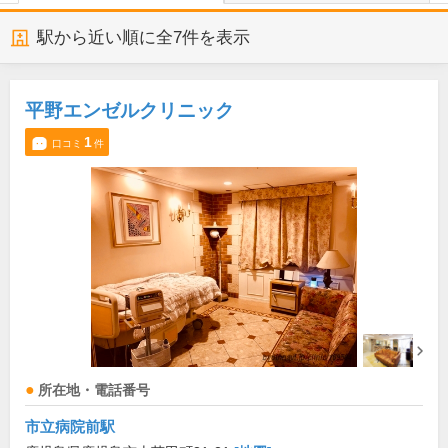
駅から近い順に全
7
件を表示
平野エンゼルクリニック
1
口コミ
件
所在地・電話番号
市立病院前駅