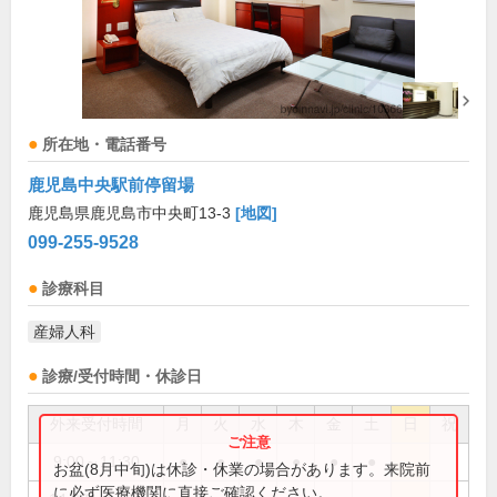
所在地・電話番号
鹿児島中央駅前停留場
鹿児島県鹿児島市中央町13-3
[地図]
099-255-9528
診療科目
産婦人科
診療/受付時間・休診日
外来受付時間
月
火
水
木
金
土
日
祝
9:00～11:30
●
●
●
●
●
●
お盆(8月中旬)は休診・休業の場合があります。来院前
に必ず医療機関に直接ご確認ください。