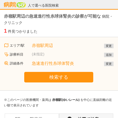
病院なび
人で選べる医院検索
赤嶺駅周辺の急速進行性糸球体腎炎の診察が可能な
病院・
クリニック
1
件見つかりました
赤嶺駅周辺
エリア/駅
変更
(未指定)
診療科目
追加
急速進行性糸球体腎炎
詳細条件
変更
検索する
※このページの医療機関・薬局は
赤嶺駅(ゆいレール)
を中心に直線距離の近
い順で表示されています