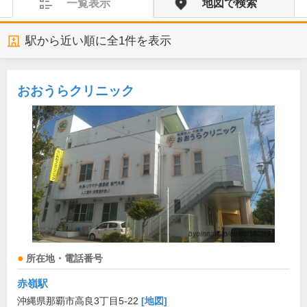
一覧表示
地図で検索
駅から近い順に全
1
件を表示
おおうらクリニック
所在地・電話番号
赤嶺駅
沖縄県那覇市高良3丁目5-22
[地図]