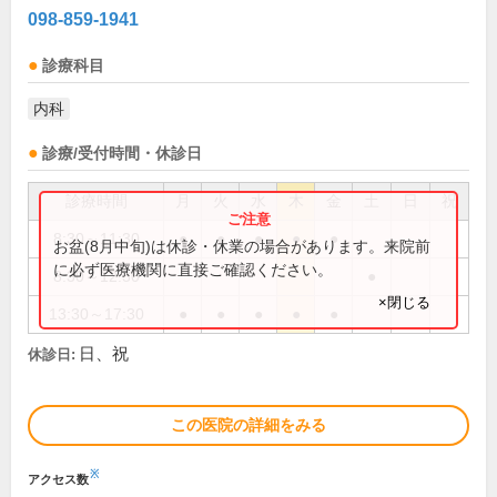
098-859-1941
診療科目
内科
診療/受付時間・休診日
診療時間
月
火
水
木
金
土
日
祝
8:30～11:30
●
●
●
●
●
お盆(8月中旬)は休診・休業の場合があります。来院前
に必ず医療機関に直接ご確認ください。
8:30～12:30
●
×閉じる
13:30～17:30
●
●
●
●
●
日、祝
休診日:
この医院の詳細をみる
※
アクセス数