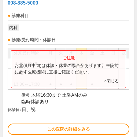
098-885-5000
診療科目
内科
診療/受付時間・休診日
外来受付時間
月
火
水
木
金
土
日
祝
8:30～12:00
●
●
●
●
●
●
お盆(8月中旬)は休診・休業の場合があります。来院前
に必ず医療機関に直接ご確認ください。
13:30～16:30
●
×閉じる
13:30～17:30
●
●
●
●
木曜16:30まで 土曜AMのみ
備考:
臨時休診あり
日、祝
休診日:
この医院の詳細をみる