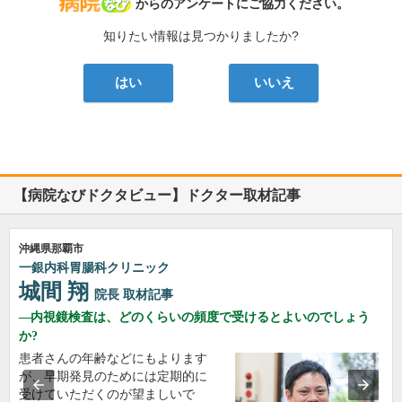
病院なび
からのアンケートにご協力ください。
知りたい情報は見つかりましたか?
はい
いいえ
【病院なびドクタビュー】ドクター取材記事
沖縄県那覇市
一銀内科胃腸科クリニック
城間 翔
院長
取材記事
内視鏡検査は、どのくらいの頻度で受けるとよいのでしょう
か?
患者さんの年齢などにもよります
が、早期発見のためには定期的に
受けていただくのが望ましいで