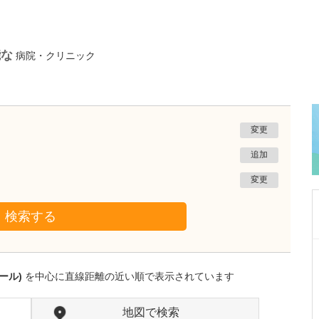
能な
病院・クリニック
変更
追加
変更
検索する
沖縄県那覇市
友寄クリニック
ール)
を中心に直線距離の近い順で表示されています
川上 浩司
院長
取材記事
貴院の特長を教えてください。
地図で検索