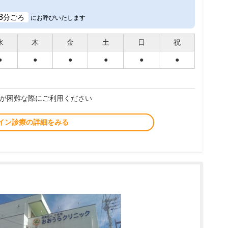
8
分ごろ
にお呼びいたします
水
木
金
土
日
祝
●
●
●
●
●
●
が困難な際にご利用ください
イン診療の詳細をみる