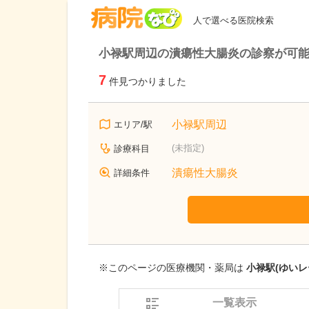
病院なび
人で選べる医院検索
小禄駅周辺の潰瘍性大腸炎の診察が可
7
件見つかりました
小禄駅周辺
エリア/駅
(未指定)
診療科目
潰瘍性大腸炎
詳細条件
※このページの医療機関・薬局は
小禄駅(ゆいレ
一覧表示