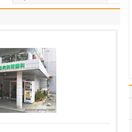
当院は常勤医3名の3診体
制に加え、非常勤の先生
にもお手伝いいただき、
地域のかかりつけ医とし
て、発熱外来や花粉症の
一般内科から循環器内科
まで幅広く診療しなが
ら、内視鏡外科、消化器
外科、消化器内科、肛門
外…
>>記事全文を読む