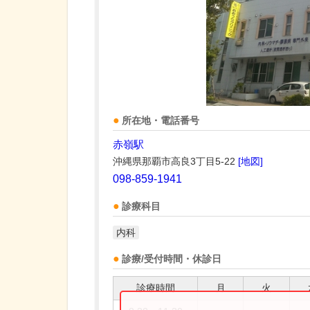
所在地・電話番号
赤嶺駅
沖縄県那覇市高良3丁目5-22
[地図]
098-859-1941
診療科目
内科
診療/受付時間・休診日
診療時間
月
火