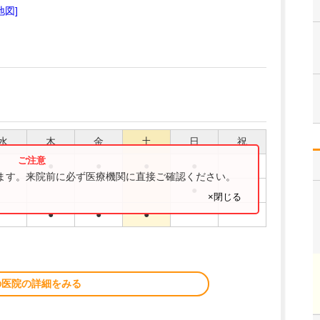
地図]
水
木
金
土
日
祝
●
●
●
●
ります。来院前に必ず医療機関に直接ご確認ください。
●
×閉じる
●
●
●
の医院の詳細をみる