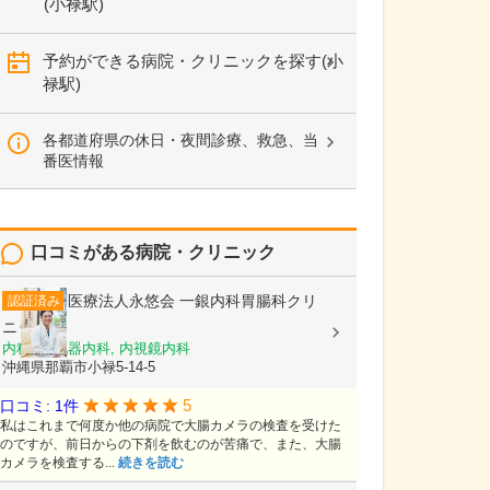
(小禄駅)
予約ができる病院・クリニックを探す(小
禄駅)
各都道府県の休日・夜間診療、救急、当
番医情報
口コミがある病院・クリニック
医療法人永悠会
一銀内科胃腸科クリ
認証済み
ニック
内科, 消化器内科, 内視鏡内科
沖縄県那覇市小禄5-14-5
5
口コミ: 1件
私はこれまで何度か他の病院で大腸カメラの検査を受けた
のですが、前日からの下剤を飲むのが苦痛で、また、大腸
カメラを検査する...
続きを読む