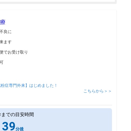
療
不良に
来ます
便でお受け取り
可
花粉症専門外来】はじめました！
こちらから＞＞
診までの目安時間
39
分後