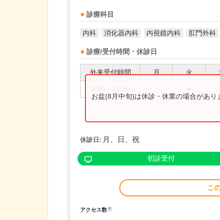
診療科目
内科
消化器内科
内視鏡内科
肛門外科
診療/受付時間・休診日
外来受付時間
月
火
8:30～16:30
●
お盆(8月中旬)は休診・休業の場合があ
月、日、祝
休診日:
初診受付
こ
※
アクセス数