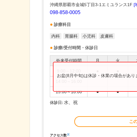
沖縄県那覇市金城5丁目3-1エミユランス1F
[
098-858-0005
診療科目
内科
胃腸科
小児科
皮膚科
診療/受付時間・休診日
外来受付時間
月
火
9:00～12:00
●
●
お盆(8月中旬)は休診・休業の場合があ
14:00～16:00
15:00～18:00
●
●
水、祝
休診日:
こ
※
アクセス数