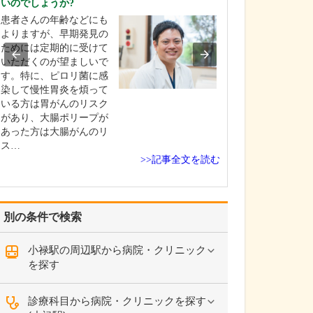
いのでしょうか?
ください。
患者さんの年齢などにも
これまで耳を専
よりますが、早期発見の
を積んできたこ
ためには定期的に受けて
り、難聴や突発
いただくのが望ましいで
中耳炎をはじめ
す。特に、ピロリ菌に感
やめまいなどの
染して慢性胃炎を煩って
療には特に力を
いる方は胃がんのリスク
ます。難聴は原
があり、大腸ポリープが
て治療法が異な
あった方は大腸がんのリ
まずは詳しい検
ス…
こに…
>>記事全文を読む
別の条件で検索
小禄駅の周辺駅から病院・クリニック
を探す
診療科目から病院・クリニックを探す