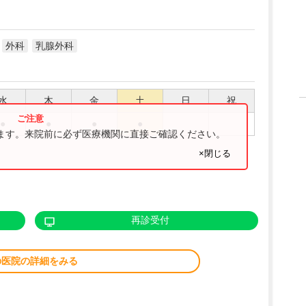
外科
乳腺外科
水
木
金
土
日
祝
●
●
●
●
ります。来院前に必ず医療機関に直接ご確認ください。
×閉じる
再診受付
の医院の詳細をみる