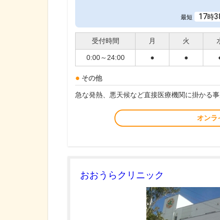
17
3
時
最短
受付時間
月
火
0:00～24:00
●
●
その他
急な発熱、悪天候など直接医療機関に掛かる事
オンラ
おおうらクリニック