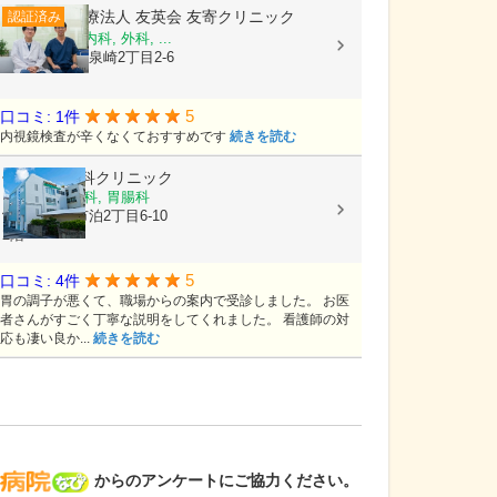
医療法人 友英会
友寄クリニック
認証済み
内科, 消化器内科, 外科, ...
沖縄県那覇市泉崎2丁目2-6
5
口コミ: 1件
内視鏡検査が辛くなくておすすめです
続きを読む
仲地胃腸内科クリニック
内科, 消化器科, 胃腸科
沖縄県那覇市泊2丁目6-10
2階
5
口コミ: 4件
胃の調子が悪くて、職場からの案内で受診しました。 お医
者さんがすごく丁寧な説明をしてくれました。 看護師の対
応も凄い良か...
続きを読む
病院なび
からのアンケートにご協力ください。