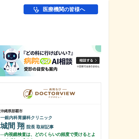
医療機関の皆様へ
医師(ドクター)の
沖縄県那覇市
東京都中野区
一銀内科胃腸科クリニック
中野富士見
城間 翔
冨岡 亮太
院長
取材記事
内視鏡検査は、どのくらいの頻度で受けるとよ
特に先生が力を