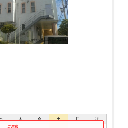
水
木
金
土
日
祝