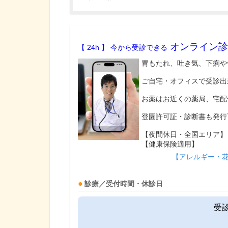
オンライン診
【 24h 】 今から受診できる
胃もたれ、吐き気、下痢や
ご自宅・オフィスで受診出
お薬はお近くの薬局、宅配
登園許可証・診断書も発行
【夜間休日・全国エリア】
【健康保険適用】
【アレルギー・
診療／受付時間・休診日
受