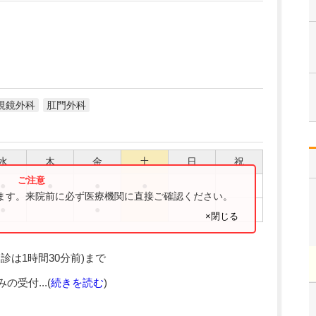
視鏡外科
肛門外科
水
木
金
土
日
祝
●
●
●
●
ります。来院前に必ず医療機関に直接ご確認ください。
●
●
×閉じる
診は1時間30分前)まで
受付...(
続きを読む
)