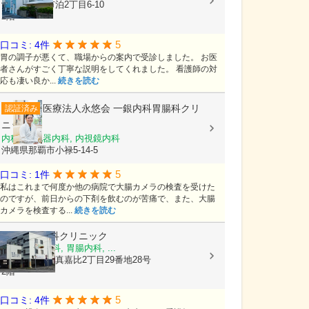
沖縄県那覇市泊2丁目6-10
2階
5
口コミ: 4件
胃の調子が悪くて、職場からの案内で受診しました。 お医
者さんがすごく丁寧な説明をしてくれました。 看護師の対
応も凄い良か...
続きを読む
医療法人永悠会
一銀内科胃腸科クリ
認証済み
ニック
内科, 消化器内科, 内視鏡内科
沖縄県那覇市小禄5-14-5
5
口コミ: 1件
私はこれまで何度か他の病院で大腸カメラの検査を受けた
のですが、前日からの下剤を飲むのが苦痛で、また、大腸
カメラを検査する...
続きを読む
なかよし内科クリニック
内科, 肝臓内科, 胃腸内科, ...
沖縄県那覇市真嘉比2丁目29番地28号
2階
5
口コミ: 4件