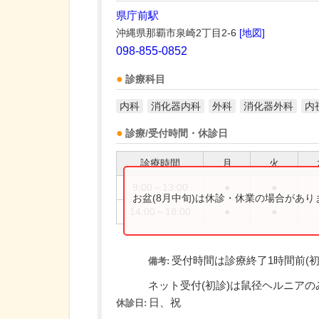
県庁前駅
沖縄県那覇市泉崎2丁目2-6
[地図]
098-855-0852
診療科目
内科
消化器内科
外科
消化器外科
内
診療/受付時間・休診日
診療時間
月
火
9:00～13:00
●
●
お盆(8月中旬)は休診・休業の場合があ
14:00～18:00
●
●
受付時間は診療終了1時間前(初
備考:
ネット受付(初診)は鼠径ヘルニアのみの
日、祝
休診日: