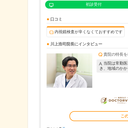
初診受付
口コミ
内視鏡検査が辛くなくておすすめです
川上浩司
院長
にインタビュー
貴院の特長を
当院は常勤医
き、地域のかか
こ