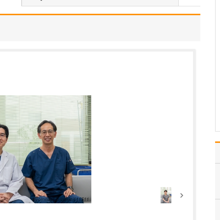
いのでしょうか?
患者さんの年齢などにも
よりますが、早期発見の
ためには定期的に受けて
いただくのが望ましいで
す。特に、ピロリ菌に感
染して慢性胃炎を煩って
いる方は胃がんのリスク
があり、大腸ポリープが
あった方は大腸がんのリ
ス…
>>記事全文を読む