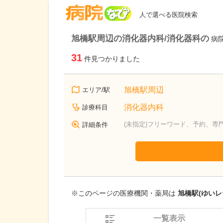
病院なび
人で選べる医院検索
旭橋駅周辺の消化器内科/消化器科の
病
31
件見つかりました
旭橋駅周辺
エリア/駅
消化器内科
診療科目
(未指定)フリーワード、予約、専
詳細条件
※このページの医療機関・薬局は
旭橋駅(ゆいレ
一覧表示