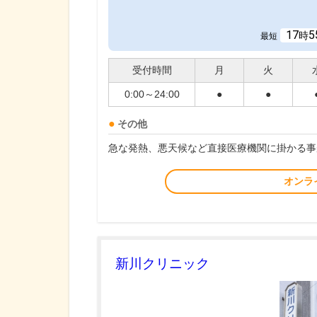
17
5
時
最短
受付時間
月
火
0:00～24:00
●
●
その他
急な発熱、悪天候など直接医療機関に掛かる事
オンラ
新川クリニック