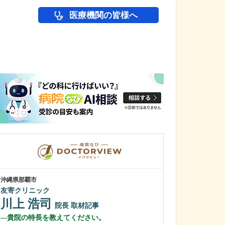
医療機関の皆様へ
医師(ドクター)の
沖縄県那覇市
宮城県仙台市泉区
友寄クリニック
八乙女駅前内科
川上 浩司
安田 浩康
院長
取材記事
貴院の特長を教えてください。
貴院の特長を教