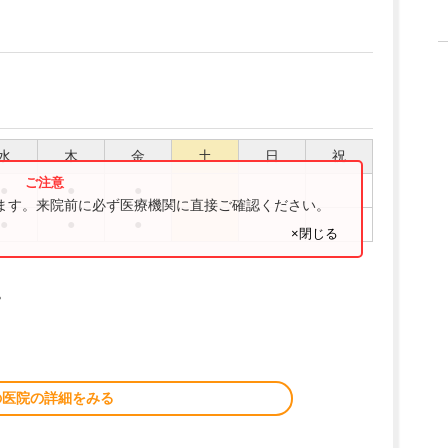
水
木
金
土
日
祝
●
●
●
ります。来院前に必ず医療機関に直接ご確認ください。
●
●
●
×閉じる
。
の医院の詳細をみる