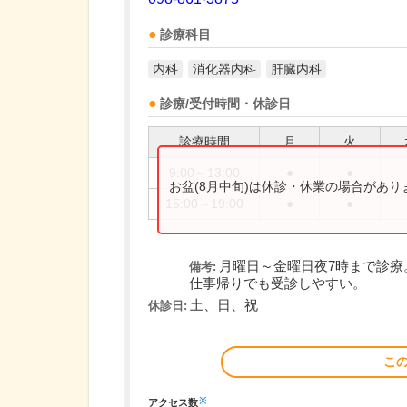
診療科目
内科
消化器内科
肝臓内科
診療/受付時間・休診日
診療時間
月
火
9:00～13:00
●
●
お盆(8月中旬)は休診・休業の場合があ
15:00～19:00
●
●
月曜日～金曜日夜7時まで診療
備考:
仕事帰りでも受診しやすい。
土、日、祝
休診日:
こ
※
アクセス数