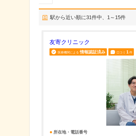
駅から近い順に
31
件中、
1～15件
友寄クリニック
情報認証済み
1
医療機関による
口コミ
件
所在地・電話番号