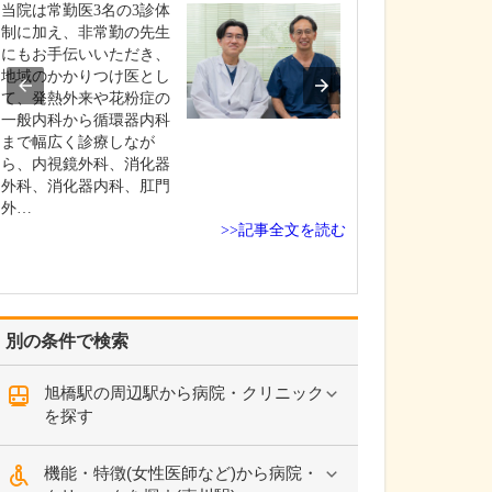
当院は常勤医3名の3診体
基本的に月・水
制に加え、非常勤の先生
の週4日は夜9時
にもお手伝いいただき、
曜日も午後5時ま
地域のかかりつけ医とし
療時間が長いの
て、発熱外来や花粉症の
特長の一つです
一般内科から循環器内科
方だけでなく、
まで幅広く診療しなが
さんは夜間や休
ら、内視鏡外科、消化器
が悪くなること
外科、消化器内科、肛門
で、地域のかか
外…
>>記事全文を読む
別の条件で検索
旭橋駅の周辺駅から病院・クリニック
を探す
機能・特徴(女性医師など)から病院・