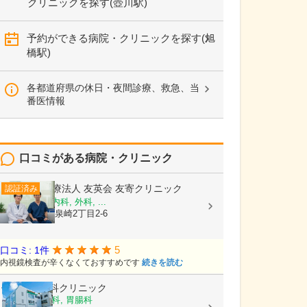
クリニックを探す(壺川駅)
予約ができる病院・クリニックを探す(旭
橋駅)
各都道府県の休日・夜間診療、救急、当
番医情報
口コミがある病院・クリニック
医療法人 友英会
友寄クリニック
認証済み
内科, 消化器内科, 外科, ...
沖縄県那覇市泉崎2丁目2-6
5
口コミ: 1件
内視鏡検査が辛くなくておすすめです
続きを読む
仲地胃腸内科クリニック
内科, 消化器科, 胃腸科