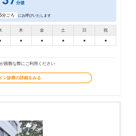
37
分後
5
分ごろ
にお呼びいたします
水
木
金
土
日
祝
●
●
●
●
●
●
が困難な際にご利用ください
イン診療の詳細をみる