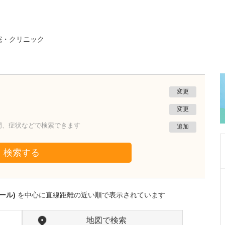
院・クリニック
変更
変更
門、症状などで検索できます
追加
検索する
沖縄県那覇市
一銀内科胃腸科クリニック
ール)
を中心に直線距離の近い順で表示されています
城間 翔
院長
取材記事
内視鏡検査は、どのくらいの頻度で受けるとよ
地図で検索