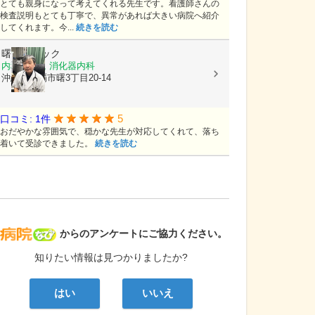
とても親身になって考えてくれる先生です。看護師さんの
検査説明もとても丁寧で、異常があれば大きい病院へ紹介
してくれます。今...
続きを読む
曙クリニック
内科, 外科, 消化器内科
沖縄県那覇市曙3丁目20-14
5
口コミ: 1件
おだやかな雰囲気で、穏かな先生が対応してくれて、落ち
着いて受診できました。
続きを読む
病院なび
からのアンケートにご協力ください。
知りたい情報は見つかりましたか?
はい
いいえ