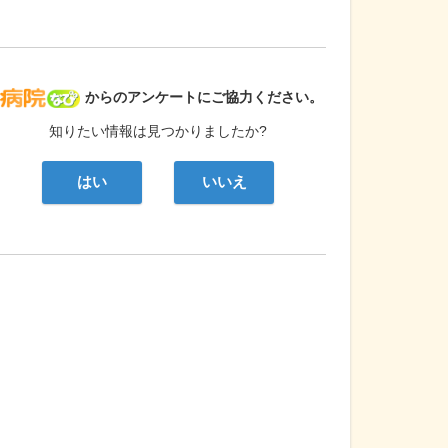
病院なび
からのアンケートにご協力ください。
知りたい情報は見つかりましたか?
はい
いいえ