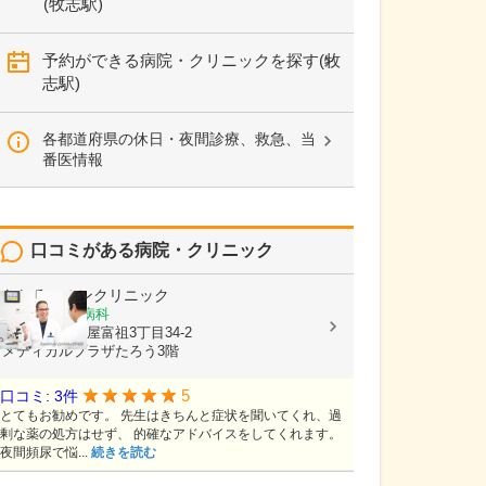
(牧志駅)
予約ができる病院・クリニックを探す(牧
志駅)
各都道府県の休日・夜間診療、救急、当
番医情報
口コミがある病院・クリニック
なしろハルンクリニック
泌尿器科, 性病科
沖縄県浦添市屋富祖3丁目34-2
メディカルプラザたろう3階
5
口コミ: 3件
とてもお勧めです。 先生はきちんと症状を聞いてくれ、過
剰な薬の処方はせず、 的確なアドバイスをしてくれます。
夜間頻尿で悩...
続きを読む