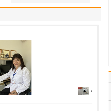
当院は常勤医3名の3診体
制に加え、非常勤の先生
にもお手伝いいただき、
地域のかかりつけ医とし
て、発熱外来や花粉症の
一般内科から循環器内科
まで幅広く診療しなが
ら、内視鏡外科、消化器
外科、消化器内科、肛門
外…
>>記事全文を読む