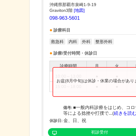
沖縄県那覇市泉崎1-9-19
Graviton3階
[地図]
098-963-5601
診療科目
救急科
内科
外科
整形外科
診療/受付時間・休診日
診療時間
月
火
10:00～13:00
●
●
お盆(8月中旬)は休診・休業の場合があ
15:00～18:00
●
●
■一般内科診療をはじめ、コロ
備考:
等による捻挫や打撲で...(
続きを読
金、日、祝
休診日:
初診受付