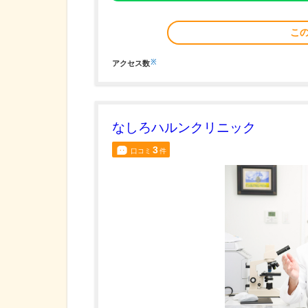
こ
※
アクセス数
なしろハルンクリニック
3
口コミ
件