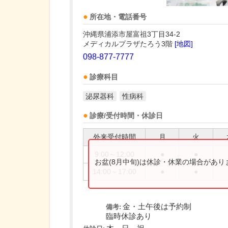
所在地・電話番号
沖縄県浦添市屋富祖3丁目34-2
メディカルプラザたろう3階
[地図]
098-877-7777
診療科目
泌尿器科
性病科
診療/受付時間・休診日
外来受付時間
月
火
9:00～12:00
●
●
お盆(8月中旬)は休診・休業の場合があ
14:00～17:00
●
●
金・土午後は予約制
備考:
臨時休診あり