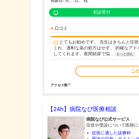
木、日、祝
休診日:
初診受付
口コミ
とてもお勧めです。 先生はきちんと症
くれ、過剰な薬の処方はせず、 的確なアド
してくれます。夜間頻尿で悩...
もっと読む
こ
※
アクセス数
【24h】
病院なび医療相談
病院なび公式サービス
症状や受診について医師に
症状に適した診療科
受診の目安・タイミン