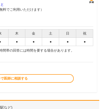
こと
無料でご利用いただけます）
水
木
金
土
日
祝
●
●
●
●
●
●
夜時間帯の回答には時間を要する場合があります。
料で医師に相談する
駅など)