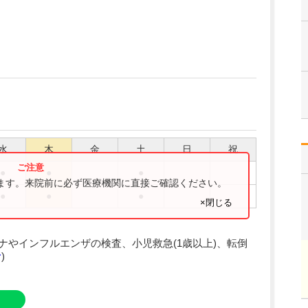
水
木
金
土
日
祝
●
●
●
ります。来院前に必ず医療機関に直接ご確認ください。
●
●
●
×閉じる
ナやインフルエンザの検査、小児救急(1歳以上)、転倒
む
)