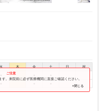
水
木
金
土
日
祝
●
●
●
ります。来院前に必ず医療機関に直接ご確認ください。
●
●
●
×閉じる