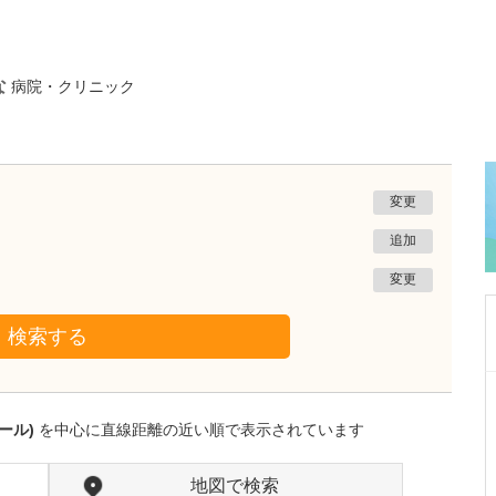
な
病院・クリニック
変更
追加
変更
検索する
沖縄県那覇市
友寄クリニック
ール)
を中心に直線距離の近い順で表示されています
川上 浩司
院長
取材記事
貴院の特長を教えてください。
地図で検索