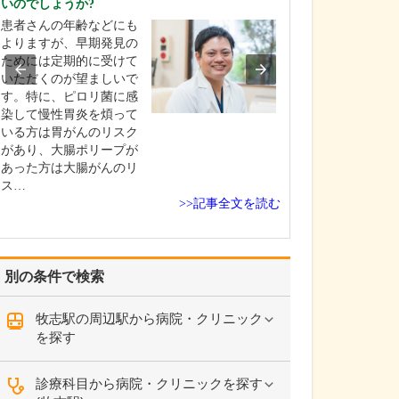
いのでしょうか?
疾患としては、
患者さんの年齢などにも
ギー性鼻炎」や
よりますが、早期発見の
の病気」、「め
ためには定期的に受けて
「急性咽頭炎」
いただくのが望ましいで
器の相談」は、
す。特に、ピロリ菌に感
の数も多く、症
染して慢性胃炎を煩って
ほど生活の質が
いる方は胃がんのリスク
しまうので、特
があり、大腸ポリープが
れて診療に取り
あった方は大腸がんのリ
ま…
ス…
>>記事全文を読む
別の条件で検索
牧志駅の周辺駅から病院・クリニック
を探す
診療科目から病院・クリニックを探す