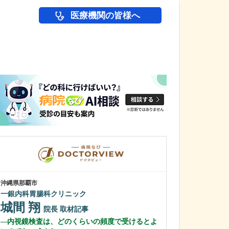
医療機関の皆様へ
医師(ドクター)の
沖縄県那覇市
神奈川県横浜市磯子
一銀内科胃腸科クリニック
磯子みみはなの
城間 翔
中崎 浩一
院長
取材記事
内視鏡検査は、どのくらいの頻度で受けるとよ
特に、力を入れ