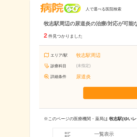
病院なび
人で選べる医院検索
牧志駅周辺の尿道炎の治療/対応が可能
2
件見つかりました
牧志駅周辺
エリア/駅
(未指定)
診療科目
尿道炎
詳細条件
※このページの医療機関・薬局は
牧志駅(ゆいレ
一覧表示