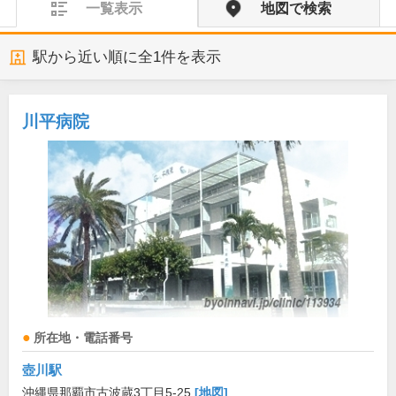
一覧表示
地図で検索
駅から近い順に全
1
件を表示
川平病院
所在地・電話番号
壺川駅
沖縄県那覇市古波蔵3丁目5-25
[地図]