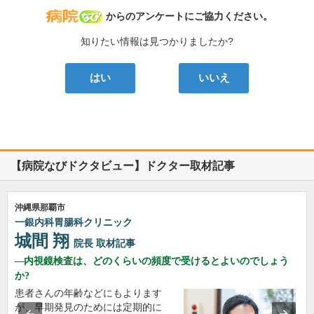
病院なび
からのアンケートにご協力ください。
知りたい情報は見つかりましたか?
はい
いいえ
【病院なびドクタビュー】ドクター取材記事
沖縄県那覇市
一銀内科胃腸科クリニック
城間 翔
院長
取材記事
内視鏡検査は、どのくらいの頻度で受けるとよいのでしょう
か?
患者さんの年齢などにもよります
が、早期発見のためには定期的に