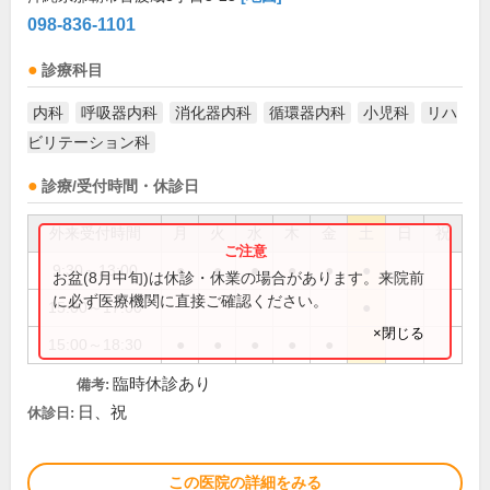
098-836-1101
診療科目
内科
呼吸器内科
消化器内科
循環器内科
小児科
リハ
ビリテーション科
診療/受付時間・休診日
外来受付時間
月
火
水
木
金
土
日
祝
9:30～13:00
●
●
●
●
●
●
お盆(8月中旬)は休診・休業の場合があります。来院前
に必ず医療機関に直接ご確認ください。
15:00～17:00
●
×閉じる
15:00～18:30
●
●
●
●
●
臨時休診あり
備考:
日、祝
休診日:
この医院の詳細をみる