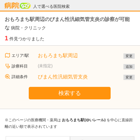
病院なび
人で選べる医院検索
おもろまち駅周辺のびまん性汎細気管支炎の診察が可能
な
病院・クリニック
1
件見つかりました
おもろまち駅周辺
エリア/駅
変更
(未指定)
診療科目
追加
びまん性汎細気管支炎
詳細条件
変更
検索する
※このページの医療機関・薬局は
おもろまち駅(ゆいレール)
を中心に直線距
離の近い順で表示されています