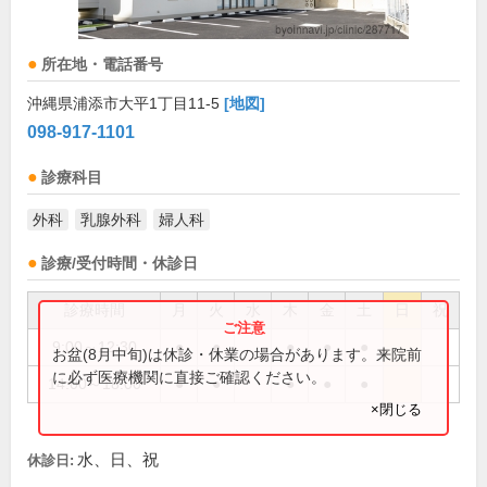
所在地・電話番号
沖縄県浦添市大平1丁目11-5
[地図]
098-917-1101
診療科目
外科
乳腺外科
婦人科
診療/受付時間・休診日
診療時間
月
火
水
木
金
土
日
祝
9:00～12:30
●
●
●
●
●
お盆(8月中旬)は休診・休業の場合があります。来院前
に必ず医療機関に直接ご確認ください。
14:00～18:00
●
●
●
●
●
×閉じる
水、日、祝
休診日: