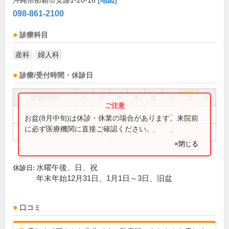
沖縄県那覇市安謝1-20-16
[地図]
098-861-2100
診療科目
産科
婦人科
診療/受付時間・休診日
診療時間
月
火
水
木
金
土
日
祝
9:00～12:00
●
●
●
●
●
●
お盆(8月中旬)は休診・休業の場合があります。来院前
に必ず医療機関に直接ご確認ください。
14:00～18:00
●
●
●
●
●
×閉じる
水曜午後、日、祝
休診日:
年末年始12月31日、1月1日～3日、旧盆
口コミ