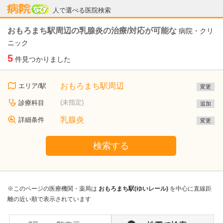
病院なび
人で選べる医院検索
おもろまち駅周辺の乳腺炎の治療/対応が可能な
病院・クリ
ニック
5
件見つかりました
おもろまち駅周辺
エリア/駅
変更
(未指定)
診療科目
追加
乳腺炎
詳細条件
変更
検索する
※このページの医療機関・薬局は
おもろまち駅(ゆいレール)
を中心に直線距
離の近い順で表示されています