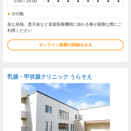
0:00～24:00
●
●
●
●
●
●
●
●
その他
急な発熱、悪天候など直接医療機関に掛かる事が困難な際にご
利用ください
オンライン診療の詳細をみる
乳腺・甲状腺クリニック うらそえ