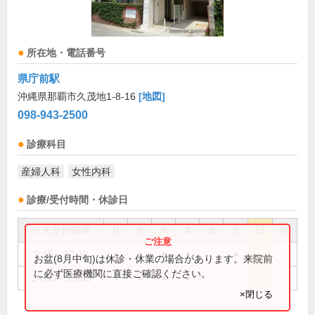
所在地・電話番号
県庁前駅
沖縄県那覇市久茂地1-8-16
[地図]
098-943-2500
診療科目
産婦人科
女性内科
診療/受付時間・休診日
外来受付時間
月
火
水
木
金
土
日
祝
9:45～12:30
●
●
●
●
●
お盆(8月中旬)は休診・休業の場合があります。来院前
に必ず医療機関に直接ご確認ください。
14:30～19:30
●
●
●
●
×閉じる