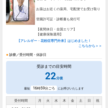
お薬はお近くの薬局、宅配便でお受け取り
登園許可証・診断書も発行可
【夜間休日・全国エリア】
【健康保険適用】
【アレルギー・花粉症専門外来】はじめました！
こちらから＞＞
診療／受付時間・休診日
受診までの目安時間
22
分後
16
59
時
分ごろ
最短
にお呼びいたします
受付時間
月
火
水
木
金
土
日
祝