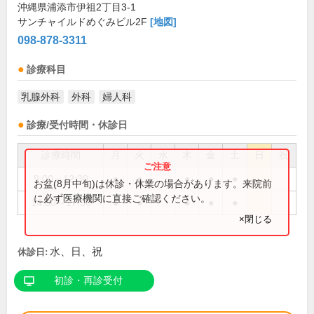
沖縄県浦添市伊祖2丁目3-1
サンチャイルドめぐみビル2F
[地図]
098-878-3311
診療科目
乳腺外科
外科
婦人科
診療/受付時間・休診日
診療時間
月
火
水
木
金
土
日
祝
9:00～12:30
●
●
●
●
●
お盆(8月中旬)は休診・休業の場合があります。来院前
に必ず医療機関に直接ご確認ください。
14:00～17:30
●
●
●
●
●
×閉じる
水、日、祝
休診日:
初診・再診受付