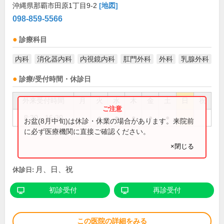
沖縄県那覇市田原1丁目9-2
[地図]
098-859-5566
診療科目
内科
消化器内科
内視鏡内科
肛門外科
外科
乳腺外科
診療/受付時間・休診日
外来受付時間
月
火
水
木
金
土
日
祝
8:30～16:30
●
●
●
●
●
お盆(8月中旬)は休診・休業の場合があります。来院前
に必ず医療機関に直接ご確認ください。
×閉じる
月、日、祝
休診日:
初診受付
再診受付
この医院の詳細をみる