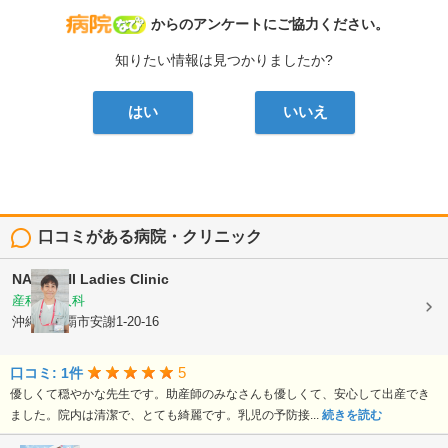
病院なび
からのアンケートにご協力ください。
知りたい情報は見つかりましたか?
はい
いいえ
口コミがある病院・クリニック
NAKACHI Ladies Clinic
産科, 婦人科
沖縄県那覇市安謝1-20-16
5
口コミ: 1件
優しくて穏やかな先生です。助産師のみなさんも優しくて、安心して出産でき
ました。院内は清潔で、とても綺麗です。乳児の予防接...
続きを読む