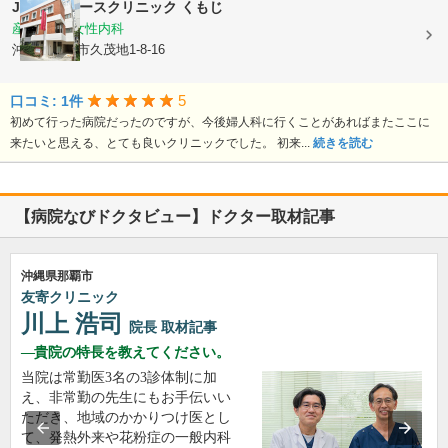
Joyレディースクリニック くもじ
産婦人科, 女性内科
沖縄県那覇市久茂地1-8-16
5
口コミ: 1件
初めて行った病院だったのですが、今後婦人科に行くことがあればまたここに
来たいと思える、とても良いクリニックでした。 初来...
続きを読む
【病院なびドクタビュー】ドクター取材記事
沖縄県那覇市
友寄クリニック
川上 浩司
院長
取材記事
貴院の特長を教えてください。
当院は常勤医3名の3診体制に加
え、非常勤の先生にもお手伝いい
ただき、地域のかかりつけ医とし
て、発熱外来や花粉症の一般内科