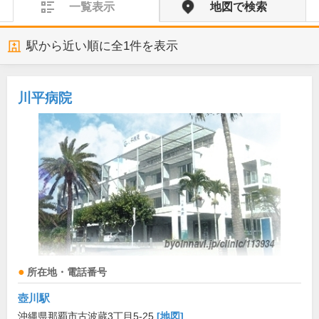
一覧表示
地図で検索
駅から近い順に全
1
件を表示
川平病院
所在地・電話番号
壺川駅
沖縄県那覇市古波蔵3丁目5-25
[地図]