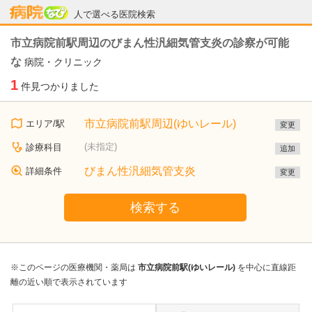
病院なび
人で選べる医院検索
市立病院前駅周辺のびまん性汎細気管支炎の診察が可能
な
病院・クリニック
1
件見つかりました
市立病院前駅周辺(ゆいレール)
エリア/駅
変更
(未指定)
診療科目
追加
びまん性汎細気管支炎
詳細条件
変更
検索する
※このページの医療機関・薬局は
市立病院前駅(ゆいレール)
を中心に直線距
離の近い順で表示されています