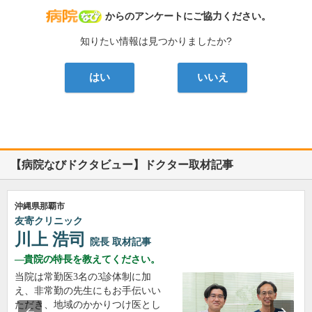
病院なび
からのアンケートにご協力ください。
知りたい情報は見つかりましたか?
はい
いいえ
【病院なびドクタビュー】ドクター取材記事
沖縄県那覇市
友寄クリニック
川上 浩司
院長
取材記事
貴院の特長を教えてください。
当院は常勤医3名の3診体制に加
え、非常勤の先生にもお手伝いい
ただき、地域のかかりつけ医とし