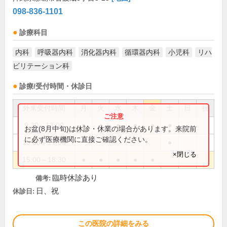
098-836-1101
診療科目
内科
呼吸器内科
消化器内科
循環器内科
小児科
リハ
ビリテーション科
診療/受付時間・休診日
外来受付時間
月
火
水
木
金
土
日
祝
9:30～13:00
●
●
●
●
●
●
お盆(8月中旬)は休診・休業の場合があります。来院前
に必ず医療機関に直接ご確認ください。
15:00～17:00
●
×閉じる
15:00～18:30
●
●
●
●
●
臨時休診あり
備考:
日、祝
休診日:
この医院の詳細をみる