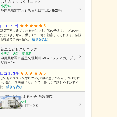
おもろキッズクリニック
小児科
沖縄県那覇市おもろまち四丁目14番26号
5
口コミ: 1件
親切丁寧に診てくれる先生です。私の子供はこちらの先生
だと泣きません、優しくつぶさに観察してくれます。病院
も綺麗で予約も便利。
続きを読む
首里こどもクリニック
小児科, 内科, 皮膚科
沖縄県那覇市首里久場川町2-96-18メディカルプラ
ザ首里4F
5
口コミ: 3件
とてもオススメです(??o??) 2歳の息子のかかりつけです
～♪ 先生も看護婦さんも とても優しくて話しやすいです。
院...
続きを読む
医療法人かじまるの会
糸数病院
小児科, 産婦人科
沖縄県那覇市泊1丁目9-8