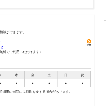
相談ができます。
グ
こと
無料でご利用いただけます）
水
木
金
土
日
祝
●
●
●
●
●
●
夜時間帯の回答には時間を要する場合があります。