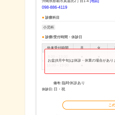
沖縄県那覇市真嘉比2丁目1-4
[地図]
098-886-4119
診療科目
小児科
診療/受付時間・休診日
外来受付時間
月
火
9:00～13:00
●
●
お盆(8月中旬)は休診・休業の場合があ
15:00～19:00
●
臨時休診あり
備考:
日・祝
休診日:
こ