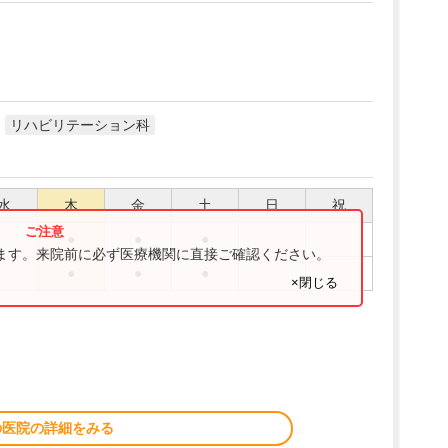
リハビリテーション科
水
木
金
土
日
祝
●
●
●
ります。来院前に必ず医療機関に直接ご確認ください。
●
●
●
×閉じる
の医院の詳細をみる