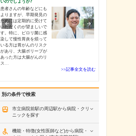
いのでしょうか?
当院は常勤医3名
患者さんの年齢などにも
制に加え、非常
よりますが、早期発見の
にもお手伝いい
ためには定期的に受けて
地域のかかりつ
いただくのが望ましいで
て、発熱外来や
す。特に、ピロリ菌に感
一般内科から循
染して慢性胃炎を煩って
まで幅広く診療
いる方は胃がんのリスク
ら、内視鏡外科
があり、大腸ポリープが
外科、消化器内
あった方は大腸がんのリ
外…
ス…
>>記事全文を読む
別の条件で検索
市立病院前駅の周辺駅から病院・クリ
ニックを探す
機能・特徴(女性医師など)から病院・