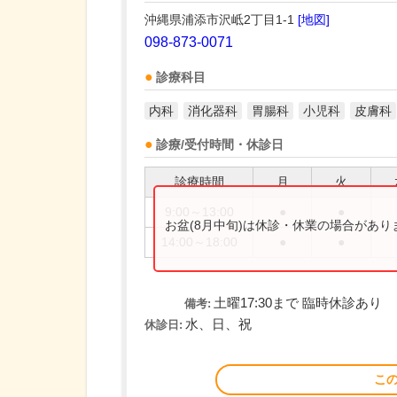
沖縄県浦添市沢岻2丁目1-1
[地図]
098-873-0071
診療科目
内科
消化器科
胃腸科
小児科
皮膚科
診療/受付時間・休診日
診療時間
月
火
9:00～13:00
●
●
お盆(8月中旬)は休診・休業の場合があ
14:00～18:00
●
●
土曜17:30まで 臨時休診あり
備考:
水、日、祝
休診日:
こ