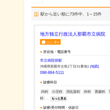
駅から近い順に
73
件中、
1～15件
地方独立行政法人那覇市立病院
2
口コミ
件
所在地・電話番号
市立病院前駅
沖縄県那覇市古島2丁目31番地1
[地図]
098-884-5111
診療科目
内科
小児科
消化器科
外科
胃腸科
科
...
もっと見る
診療/受付時間・休診日