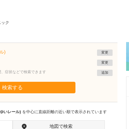
ニック
ル)
変更
変更
門、症状などで検索できます
追加
検索する
群馬県高崎市
小児科メイメイくりにっく
ゆいレール)
を中心に直線距離の近い順で表示されています
坂元 壽惠
院長
取材記事
日々の診療で心がけていることはありますか?
地図で検索