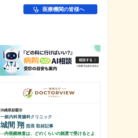
医療機関の皆様へ
医師(ドクター)の
沖縄県那覇市
沖縄県那覇市
一銀内科胃腸科クリニック
友寄クリニック
城間 翔
川上 浩司
院長
取材記事
内視鏡検査は、どのくらいの頻度で受けるとよ
貴院の特長を教