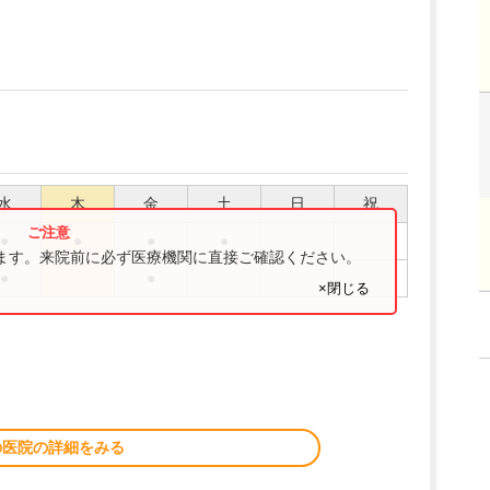
水
木
金
土
日
祝
●
●
●
●
ります。来院前に必ず医療機関に直接ご確認ください。
●
●
×閉じる
の医院の詳細をみる