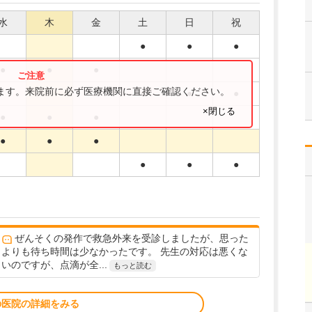
水
木
金
土
日
祝
●
●
●
●
●
●
ります。来院前に必ず医療機関に直接ご確認ください。
●
●
●
×閉じる
●
●
●
●
●
●
●
●
●
ぜんそくの発作で救急外来を受診しましたが、思った
よりも待ち時間は少なかったです。 先生の対応は悪くな
いのですが、点滴が全...
もっと読む
の医院の詳細をみる