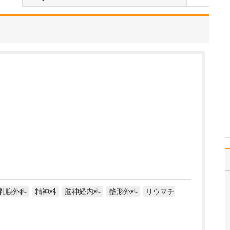
体調を崩したお子さんを
連れて来られる保護者の
方は、みなさん本当に心
配されていると思いま
す。ですので「来てよか
った」と少しでも安心し
て、笑顔で帰っていただ
けるような診療を心がけ
ています。また、私自身
も4…
>>記事全文を読む
乳腺外科
精神科
脳神経内科
整形外科
リウマチ