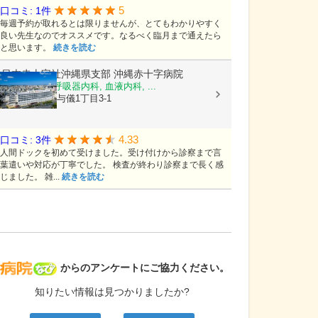
5
口コミ: 1件
毎週予約が取れるとは限りませんが、とてもわかりやすく
良い先生なのでオススメです。なるべく臨月まで通えたら
と思います。
続きを読む
日本赤十字社沖縄県支部
沖縄赤十字病院
循環器内科, 呼吸器内科, 血液内科, ...
沖縄県那覇市与儀1丁目3-1
4.33
口コミ: 3件
人間ドックを初めて受けました。受け付けから診察まで言
葉遣いや対応が丁寧でした。 検査が終わり診察まで長く感
じました。 雑...
続きを読む
病院なび
からのアンケートにご協力ください。
知りたい情報は見つかりましたか?