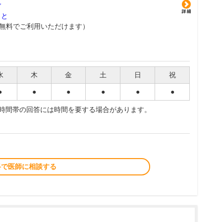
グ
こと
無料でご利用いただけます）
水
木
金
土
日
祝
●
●
●
●
●
●
夜時間帯の回答には時間を要する場合があります。
料で医師に相談する