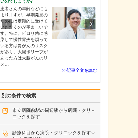
いのでしょうか?
当院は常勤医3名
患者さんの年齢などにも
制に加え、非常
よりますが、早期発見の
にもお手伝いい
ためには定期的に受けて
地域のかかりつ
いただくのが望ましいで
て、発熱外来や
す。特に、ピロリ菌に感
一般内科から循
染して慢性胃炎を煩って
まで幅広く診療
いる方は胃がんのリスク
ら、内視鏡外科
があり、大腸ポリープが
外科、消化器内
あった方は大腸がんのリ
外…
ス…
>>記事全文を読む
別の条件で検索
市立病院前駅の周辺駅から病院・クリ
ニックを探す
診療科目から病院・クリニックを探す