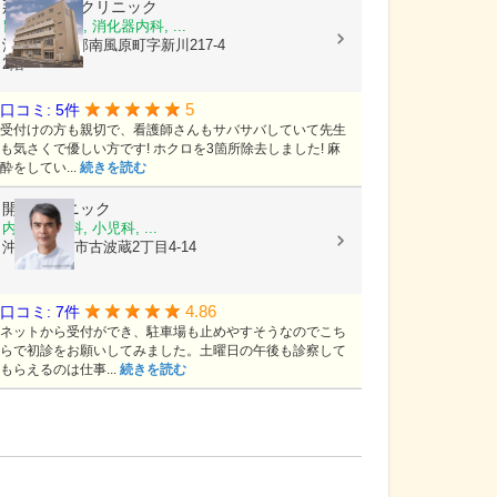
那覇内視鏡クリニック
胃腸科, 内科, 消化器内科, ...
沖縄県島尻郡南風原町字新川217-4
2階
5
口コミ: 5件
受付けの方も親切で、看護師さんもサバサバしていて先生
も気さくで優しい方です! ホクロを3箇所除去しました! 麻
酔をしてい...
続きを読む
開邦クリニック
内科, 胃腸科, 小児科, ...
沖縄県那覇市古波蔵2丁目4-14
4.86
口コミ: 7件
ネットから受付ができ、駐車場も止めやすそうなのでこち
らで初診をお願いしてみました。土曜日の午後も診察して
もらえるのは仕事...
続きを読む