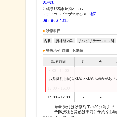
古島駅
沖縄県那覇市銘苅211-17
メディカルプラザめかる3F
[地図]
098-866-4315
診療科目
内科
脳神経内科
リハビリテーション科
診療/受付時間・休診日
診療時間
月
火
8:30～12:00
お盆(8月中旬)は休診・休業の場合があ
9:00～13:00
●
●
13:00～16:00
14:00～17:00
●
●
受付は診療終了の30分前まで
備考:
予防接種と発熱は事前に予約をお願