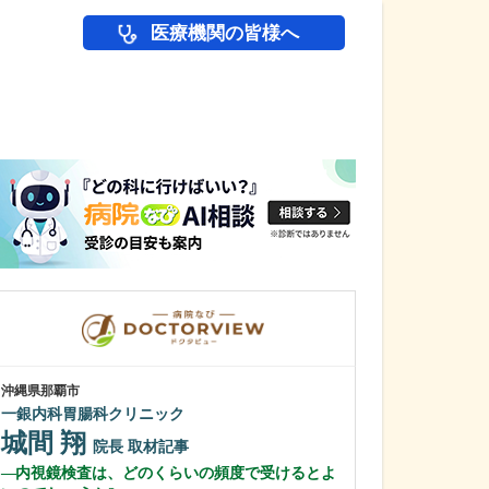
医療機関の皆様へ
医師(ドクター)の
沖縄県那覇市
沖縄県那覇市
一銀内科胃腸科クリニック
友寄クリニック
城間 翔
川上 浩司
院長
取材記事
内視鏡検査は、どのくらいの頻度で受けるとよ
貴院の特長を教