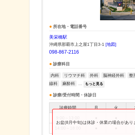
所在地・電話番号
美栄橋駅
沖縄県那覇市上之屋1丁目3-1
[地図]
098-867-2116
診療科目
内科
リウマチ科
外科
脳神経外科
整
線科
麻酔科
...
もっと見る
診療/受付時間・休診日
診療時間
月
火
9:00～13:00
●
●
お盆(8月中旬)は休診・休業の場合があ
14:00～18:00
●
●