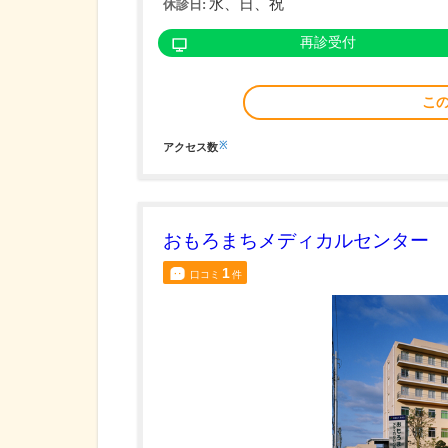
水、日、祝
休診日:
再診受付
こ
※
アクセス数
おもろまちメディカルセンター
1
口コミ
件