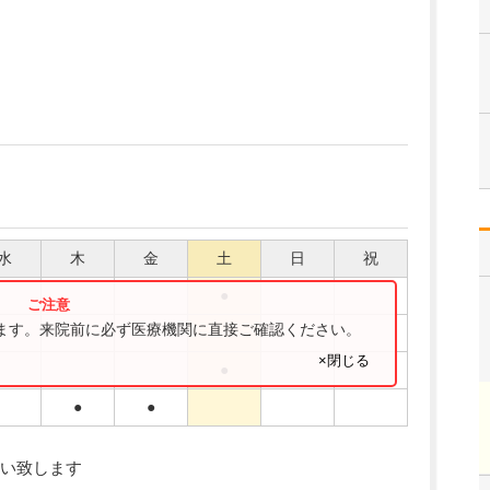
水
木
金
土
日
祝
●
ります。来院前に必ず医療機関に直接ご確認ください。
●
●
×閉じる
●
●
●
い致します