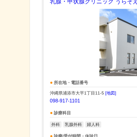
乳腺・甲状腺クリニック うらそ
所在地・電話番号
沖縄県浦添市大平1丁目11-5
[地図]
098-917-1101
診療科目
外科
乳腺外科
婦人科
診療/受付時間・休診日