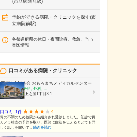
(市立病院前駅)
予約ができる病院・クリニックを探す(市
立病院前駅)
各都道府県の休日・夜間診療、救急、当
番医情報
口コミがある病院・クリニック
医療法人祥杏会
おもろまちメディカルセンター
内科, リウマチ科, 外科, ...
沖縄県那覇市上之屋1丁目3-1
4
口コミ: 1件
胃の不調のため他院から紹介され受診しました。初診で胃
カメラ検査の予約を取り、医師に症状を伝えるととても詳
しく話しを聞いて...
続きを読む