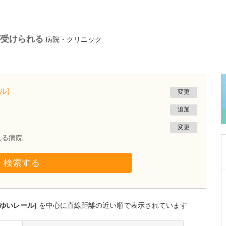
が受けられる
病院・クリニック
ル)
変更
追加
変更
れる病院
検索する
広島県広島市中区
大手町こぶけ内科クリニック
小武家 和博
ゆいレール)
を中心に直線距離の近い順で表示されています
院長
取材記事
糖尿病について、貴院ではどのような診療が受