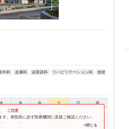
形外科
皮膚科
泌尿器科
リハビリテーション科
放射
水
木
金
土
日
祝
●
●
●
●
ります。来院前に必ず医療機関に直接ご確認ください。
●
●
●
×閉じる