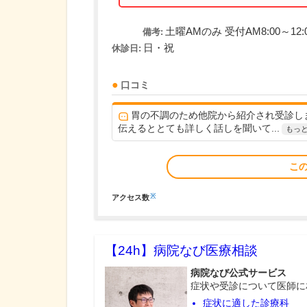
土曜AMのみ 受付AM8:00～12:
備考:
日・祝
休診日:
口コミ
胃の不調のため他院から紹介され受診し
伝えるととても詳しく話しを聞いて...
もっ
こ
※
アクセス数
【24h】
病院なび医療相談
病院なび公式サービス
症状や受診について医師に
症状に適した診療科