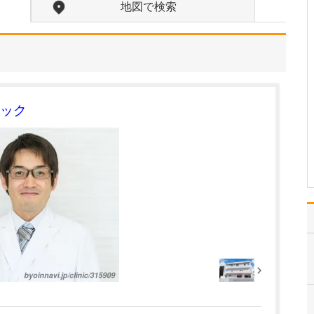
けられるのでしょうか?
地図で検索
糖尿病を疑って受診され
た場合、まずは血液検査
や尿検査を行い、糖尿病
の有無と重症度を確認し
ます。糖尿病の治療は、
大きく分けて食事療法、
運動療法、薬物療法があ
ック
りますが、一口に糖尿病
と言ってもさまざまな病
態…
>>記事全文を読む