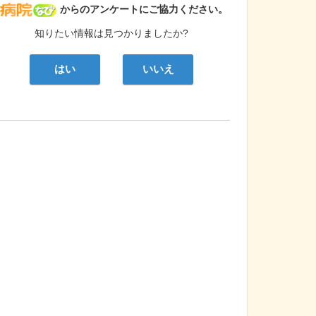
病院なび
からのアンケートにご協力ください。
知りたい情報は見つかりましたか?
はい
いいえ