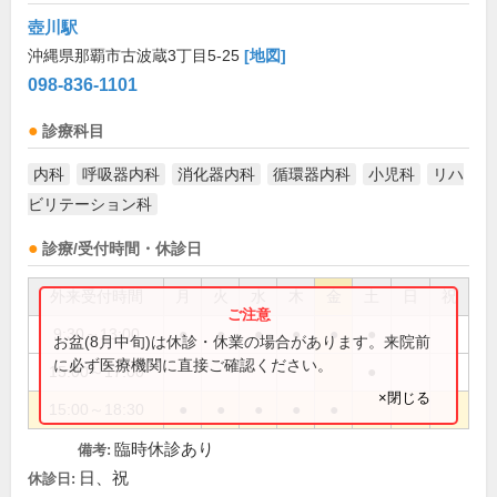
壺川駅
沖縄県那覇市古波蔵3丁目5-25
[地図]
098-836-1101
診療科目
内科
呼吸器内科
消化器内科
循環器内科
小児科
リハ
ビリテーション科
診療/受付時間・休診日
外来受付時間
月
火
水
木
金
土
日
祝
9:30～13:00
●
●
●
●
●
●
お盆(8月中旬)は休診・休業の場合があります。来院前
に必ず医療機関に直接ご確認ください。
15:00～17:00
●
×閉じる
15:00～18:30
●
●
●
●
●
臨時休診あり
備考:
日、祝
休診日: