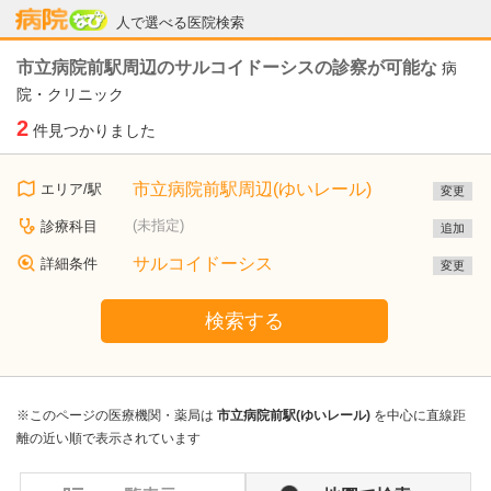
病院なび
人で選べる医院検索
市立病院前駅周辺のサルコイドーシスの診察が可能な
病
院・クリニック
2
件見つかりました
市立病院前駅周辺(ゆいレール)
エリア/駅
変更
(未指定)
診療科目
追加
サルコイドーシス
詳細条件
変更
検索する
※このページの医療機関・薬局は
市立病院前駅(ゆいレール)
を中心に直線距
離の近い順で表示されています