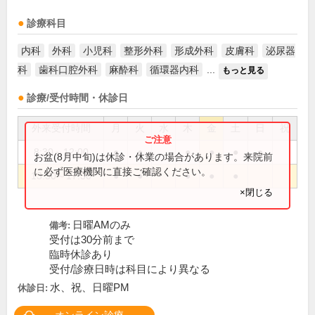
診療科目
内科
外科
小児科
整形外科
形成外科
皮膚科
泌尿器
科
歯科口腔外科
麻酔科
循環器内科
...
もっと見る
診療/受付時間・休診日
外来受付時間
月
火
水
木
金
土
日
祝
8:30～12:00
●
●
●
●
●
●
お盆(8月中旬)は休診・休業の場合があります。来院前
に必ず医療機関に直接ご確認ください。
13:30～17:30
●
●
●
●
●
×閉じる
日曜AMのみ
備考:
受付は30分前まで
臨時休診あり
受付/診療日時は科目により異なる
水、祝、日曜PM
休診日: