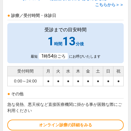
こちらから＞＞
診療／受付時間・休診日
受診までの目安時間
1
13
時間
分後
1
54
時
分ごろ
最短
にお呼びいたします
受付時間
月
火
水
木
金
土
日
祝
0:00～24:00
●
●
●
●
●
●
●
●
その他
急な発熱、悪天候など直接医療機関に掛かる事が困難な際にご
利用ください
オンライン診療の詳細をみる