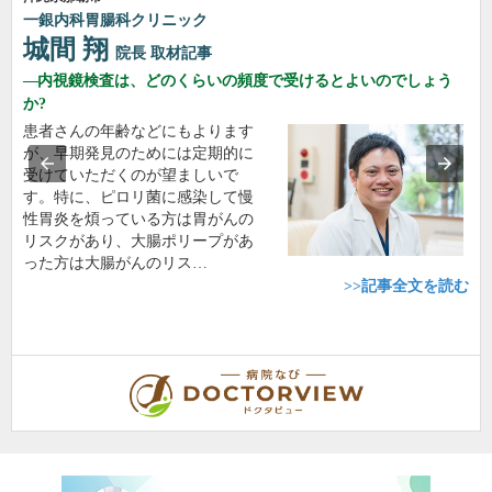
一銀内科胃腸科クリニック
城間 翔
院長
取材記事
内視鏡検査は、どのくらいの頻度で受けるとよいのでしょう
か?
患者さんの年齢などにもよります
が、早期発見のためには定期的に
受けていただくのが望ましいで
す。特に、ピロリ菌に感染して慢
性胃炎を煩っている方は胃がんの
リスクがあり、大腸ポリープがあ
った方は大腸がんのリス…
>>記事全文を読む