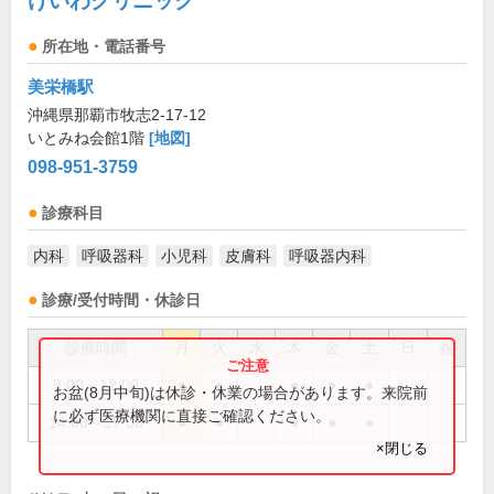
けいわクリニック
所在地・電話番号
美栄橋駅
沖縄県那覇市牧志2-17-12
いとみね会館1階
[地図]
098-951-3759
診療科目
内科
呼吸器科
小児科
皮膚科
呼吸器内科
診療/受付時間・休診日
診療時間
月
火
水
木
金
土
日
祝
9:00～12:00
●
●
●
●
●
お盆(8月中旬)は休診・休業の場合があります。来院前
に必ず医療機関に直接ご確認ください。
14:00～17:00
●
●
●
●
●
×閉じる