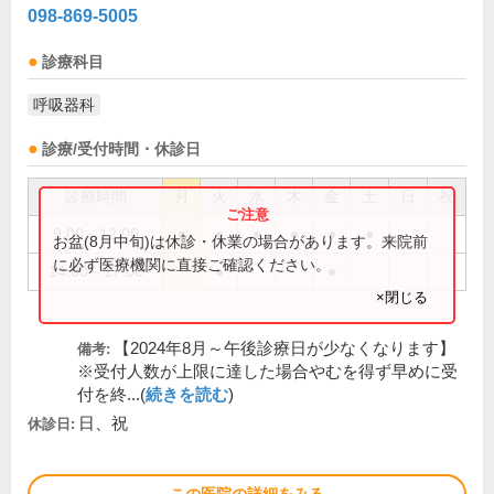
098-869-5005
診療科目
呼吸器科
診療/受付時間・休診日
診療時間
月
火
水
木
金
土
日
祝
9:00～12:00
●
●
●
●
●
●
お盆(8月中旬)は休診・休業の場合があります。来院前
に必ず医療機関に直接ご確認ください。
14:00～17:00
●
●
×閉じる
【2024年8月～午後診療日が少なくなります】
備考:
※受付人数が上限に達した場合やむを得ず早めに受
付を終...(
続きを読む
)
日、祝
休診日: