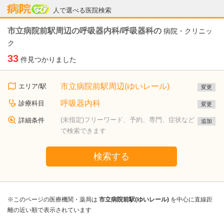
病院なび
人で選べる医院検索
市立病院前駅周辺の呼吸器内科/呼吸器科の
病院・クリニッ
ク
33
件見つかりました
市立病院前駅周辺(ゆいレール)
エリア/駅
変更
呼吸器内科
診療科目
変更
(未指定)フリーワード、予約、専門、症状など
詳細条件
追加
で検索できます
検索する
※このページの医療機関・薬局は
市立病院前駅(ゆいレール)
を中心に直線距
離の近い順で表示されています