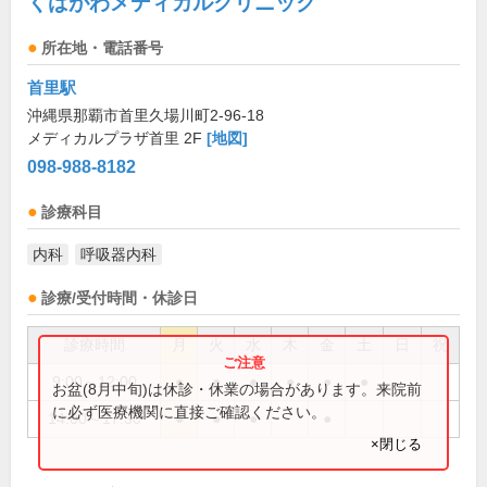
くばがわメディカルクリニック
所在地・電話番号
首里駅
沖縄県那覇市首里久場川町2-96-18
メディカルプラザ首里 2F
[地図]
098-988-8182
診療科目
内科
呼吸器内科
診療/受付時間・休診日
診療時間
月
火
水
木
金
土
日
祝
9:00～12:00
●
●
●
●
●
●
お盆(8月中旬)は休診・休業の場合があります。来院前
に必ず医療機関に直接ご確認ください。
14:00～17:30
●
●
●
●
×閉じる