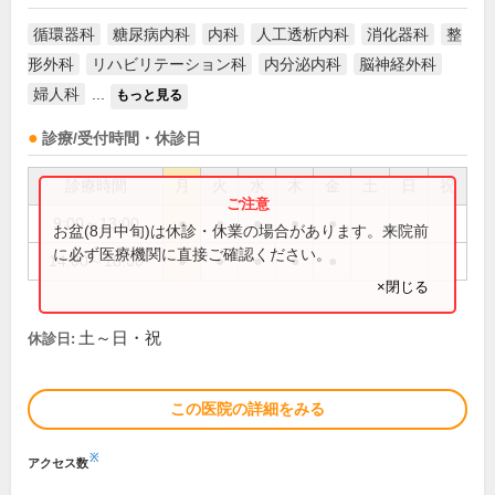
循環器科
糖尿病内科
内科
人工透析内科
消化器科
整
形外科
リハビリテーション科
内分泌内科
脳神経外科
婦人科
...
もっと見る
診療/受付時間・休診日
診療時間
月
火
水
木
金
土
日
祝
9:00～13:00
●
●
●
●
●
お盆(8月中旬)は休診・休業の場合があります。来院前
に必ず医療機関に直接ご確認ください。
14:00～18:00
●
●
●
●
●
×閉じる
土～日・祝
休診日:
この医院の詳細をみる
※
アクセス数