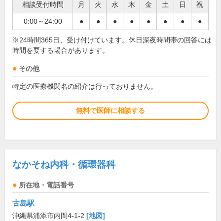
相談受付時間
月
火
水
木
金
土
日
祝
0:00～24:00
●
●
●
●
●
●
●
●
※24時間365日、受け付けています。休日深夜時間帯の回答には
時間を要する場合があります。
その他
特定の医療機関名の紹介は行っておりません。
無料で医師に相談する
なかそね内科・循環器科
所在地・電話番号
古島駅
沖縄県浦添市内間4-1-2
[地図]