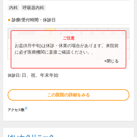
内科
呼吸器内科
診療/受付時間・休診日
診療時間
月
火
水
木
金
土
日
祝
9:00～12:00
●
●
●
●
●
●
お盆(8月中旬)は休診・休業の場合があります。来院前
に必ず医療機関に直接ご確認ください。
14:00～17:30
●
●
●
●
×閉じる
日、祝、年末年始
休診日:
この医院の詳細をみる
※
アクセス数