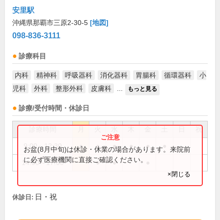
安里駅
沖縄県那覇市三原2-30-5
[地図]
098-836-3111
診療科目
内科
精神科
呼吸器科
消化器科
胃腸科
循環器科
小
児科
外科
整形外科
皮膚科
...
もっと見る
診療/受付時間・休診日
診療時間
月
火
水
木
金
土
日
祝
9:00～12:30
●
●
●
●
●
●
お盆(8月中旬)は休診・休業の場合があります。来院前
に必ず医療機関に直接ご確認ください。
14:00～17:00
●
●
●
×閉じる
日・祝
休診日: