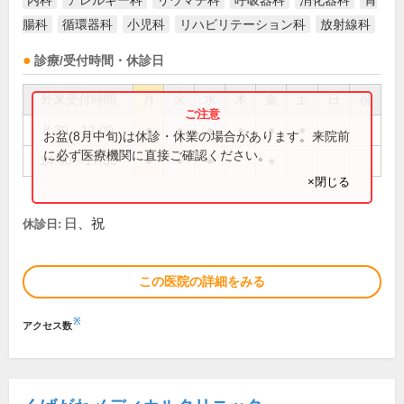
内科
アレルギー科
リウマチ科
呼吸器科
消化器科
胃
腸科
循環器科
小児科
リハビリテーション科
放射線科
診療/受付時間・休診日
外来受付時間
月
火
水
木
金
土
日
祝
8:30～12:00
●
●
●
●
●
●
お盆(8月中旬)は休診・休業の場合があります。来院前
に必ず医療機関に直接ご確認ください。
14:00～17:30
●
●
●
●
×閉じる
日、祝
休診日:
この医院の詳細をみる
※
アクセス数