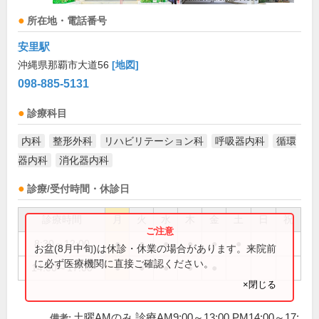
所在地・電話番号
安里駅
沖縄県那覇市大道56
[地図]
098-885-5131
診療科目
内科
整形外科
リハビリテーション科
呼吸器内科
循環
器内科
消化器内科
診療/受付時間・休診日
診療時間
月
火
水
木
金
土
日
祝
8:30～12:00
●
●
●
●
●
●
お盆(8月中旬)は休診・休業の場合があります。来院前
に必ず医療機関に直接ご確認ください。
14:00～17:00
●
●
●
●
●
×閉じる
土曜AMのみ 診療AM9:00～13:00 PM14:00～17:
備考: