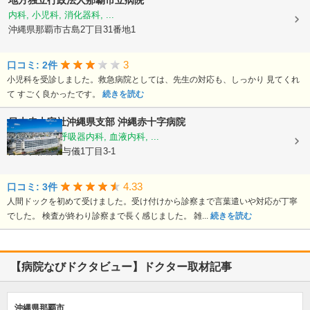
地方独立行政法人那覇市立病院
内科, 小児科, 消化器科, ...
沖縄県那覇市古島2丁目31番地1
3
口コミ: 2件
小児科を受診しました。救急病院としては、先生の対応も、しっかり 見てくれ
て すごく良かったです。
続きを読む
日本赤十字社沖縄県支部
沖縄赤十字病院
循環器内科, 呼吸器内科, 血液内科, ...
沖縄県那覇市与儀1丁目3-1
4.33
口コミ: 3件
人間ドックを初めて受けました。受け付けから診察まで言葉遣いや対応が丁寧
でした。 検査が終わり診察まで長く感じました。 雑...
続きを読む
【病院なびドクタビュー】ドクター取材記事
沖縄県那覇市