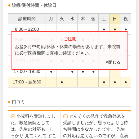
診療/受付時間・休診日
診療時間
月
火
水
木
金
土
日
祝
8:30～12:00
●
●
●
8:45～12:00
●
●
●
●
●
お盆(8月中旬)は休診・休業の場合があります。来院前
12:00～17:00
●
●
●
に必ず医療機関に直接ご確認ください。
13:00～17:00
●
●
●
●
●
×閉じる
17:00～19:30
●
●
●
●
17:00～翌8:30
●
●
●
●
口コミ
小児科を受診しまし
ぜんそくの発作で救急外来を
た。救急病院として
受診しましたが、思ったよりも待
は、先生の対応も、し
ち時間は少なかったです。 先生
っかり 見てくれて すご
の対応は悪くないのですが、点滴