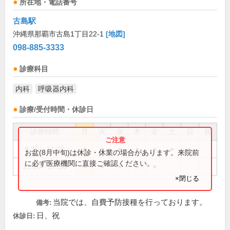
所在地・電話番号
古島駅
沖縄県那覇市古島1丁目22-1
[地図]
098-885-3333
診療科目
内科
呼吸器内科
診療/受付時間・休診日
診療時間
月
火
水
木
金
土
日
祝
8:30～11:30
●
●
●
●
●
●
お盆(8月中旬)は休診・休業の場合があります。来院前
に必ず医療機関に直接ご確認ください。
13:30～17:30
●
●
●
●
●
×閉じる
当院では、自費予防接種を行っております。
備考:
日、祝
休診日: