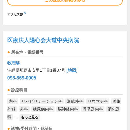
この医院の詳細をみる
※
アクセス数
医療法人陽心会大道中央病院
所在地・電話番号
牧志駅
沖縄県那覇市安里1丁目1番37号
[地図]
098-869-0005
診療科目
内科
リハビリテーション科
形成外科
リウマチ科
整形
外科
外科
糖尿病内科
脳神経内科
呼吸器内科
消化器
科
...
もっと見る
診療/受付時間・休診日