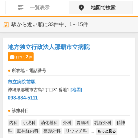
一覧表示
地図で検索
駅から近い順に
33
件中、
1～15件
地方独立行政法人那覇市立病院
2
口コミ
件
所在地・電話番号
市立病院前駅
沖縄県那覇市古島2丁目31番地1
[地図]
098-884-5111
診療科目
内科
小児科
消化器科
外科
胃腸科
乳腺外科
精神
科
脳神経内科
整形外科
リウマチ科
...
もっと見る