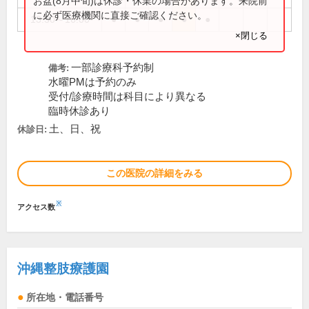
お盆(8月中旬)は休診・休業の場合があります。来院前
に必ず医療機関に直接ご確認ください。
13:30～16:00
●
●
●
●
●
×閉じる
一部診療科予約制
備考:
水曜PMは予約のみ
受付/診療時間は科目により異なる
臨時休診あり
土、日、祝
休診日:
この医院の詳細をみる
※
アクセス数
沖縄整肢療護園
所在地・電話番号