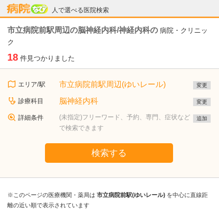
病院なび
人で選べる医院検索
市立病院前駅周辺の脳神経内科/神経内科の
病院・クリニッ
ク
18
件見つかりました
市立病院前駅周辺(ゆいレール)
エリア/駅
変更
脳神経内科
診療科目
変更
(未指定)フリーワード、予約、専門、症状など
詳細条件
追加
で検索できます
検索する
※このページの医療機関・薬局は
市立病院前駅(ゆいレール)
を中心に直線距
離の近い順で表示されています