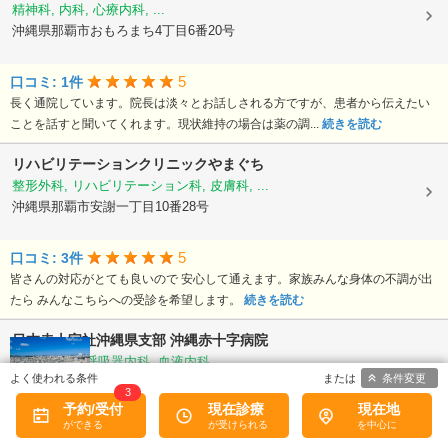
精神科, 内科, 心療内科, ...
沖縄県那覇市おもろまち4丁目6番20号
5
口コミ: 1件
長く通院しています。院長は淡々とお話しされる方ですが、患者から伝えたい
ことを話すと聞いてくれます。現状維持の場合は薬の調...
続きを読む
リハビリテーションクリニックやまぐち
整形外科, リハビリテーション科, 皮膚科, ...
沖縄県那覇市安謝一丁目10番28号
5
口コミ: 3件
皆さんの対応がとても良いので 安心して通えます。家族みんな身体の不調が出
たら みんなこちらへの受診を希望します。
続きを読む
日本赤十字社沖縄県支部
沖縄赤十字病院
循環器内科, 呼吸器内科, 血液内科, ...
条件変更
沖縄県那覇市与儀1丁目3-1
3
予約/受付
現在診療
現在地
4.33
口コミ: 3件