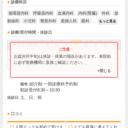
診療科目
循環器内科
呼吸器内科
血液内科
内科(腎臓)
外科
放
射線科
小児科
整形外科
産婦人科
眼科
...
もっと見る
診療/受付時間・休診日
外来受付時間
月
火
水
木
金
土
日
祝
8:30～11:00
●
●
●
●
●
お盆(8月中旬)は休診・休業の場合があります。来院前
に必ず医療機関に直接ご確認ください。
13:00～15:00
●
●
●
●
●
×閉じる
紹介制 一部診療科予約制
備考:
初診受付8:30～10:30
土、日、祝
休診日:
口コミ
人間ドックを初めて受けま
とても親身に考えてくれ