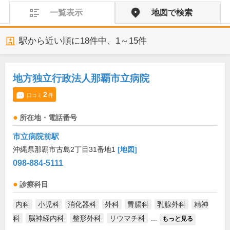
一覧表示
地図で検索
駅から近い順に
18
件中、
1～15件
地方独立行政法人那覇市立病院
2
口コミ
件
所在地・電話番号
市立病院前駅
沖縄県那覇市古島2丁目31番地1
[地図]
098-884-5111
診療科目
内科
小児科
消化器科
外科
胃腸科
乳腺外科
精神
科
脳神経内科
整形外科
リウマチ科
...
もっと見る