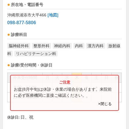
所在地・電話番号
沖縄県浦添市大平466
[地図]
098-877-5806
診療科目
脳神経外科
整形外科
神経内科
内科
漢方内科
放射線
科
リハビリテーション科
診療/受付時間・休診日
外来受付時間
月
火
水
木
金
土
日
祝
8:00～11:30
●
●
●
●
●
●
お盆(8月中旬)は休診・休業の場合があります。来院前
に必ず医療機関に直接ご確認ください。
13:30～16:30
●
●
●
●
●
×閉じる
日、祝
休診日: