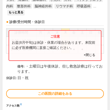
内科
整形外科
脳神経外科
リウマチ科
呼吸器科
...
もっと見る
診療/受付時間・休診日
診療時間
月
火
水
木
金
土
日
祝
9:00～12:30
●
●
●
●
お盆(8月中旬)は休診・休業の場合があります。来院前
に必ず医療機関に直接ご確認ください。
14:00～17:30
●
●
●
●
●
●
×閉じる
・土曜日は午後休診。但し救急診療は行ってお
備考:
ります。
日・祝
休診日:
この医院の詳細をみる
※
アクセス数