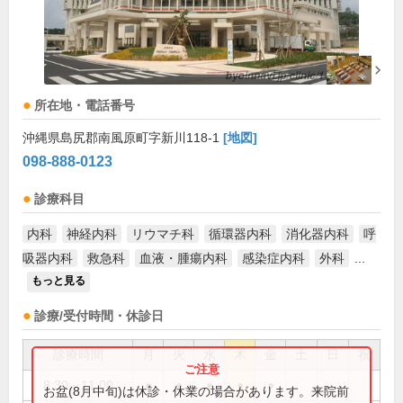
所在地・電話番号
沖縄県島尻郡南風原町字新川118-1
[地図]
098-888-0123
診療科目
内科
神経内科
リウマチ科
循環器内科
消化器内科
呼
吸器内科
救急科
血液・腫瘍内科
感染症内科
外科
...
もっと見る
診療/受付時間・休診日
診療時間
月
火
水
木
金
土
日
祝
8:30～11:00
●
●
●
●
●
お盆(8月中旬)は休診・休業の場合があります。来院前