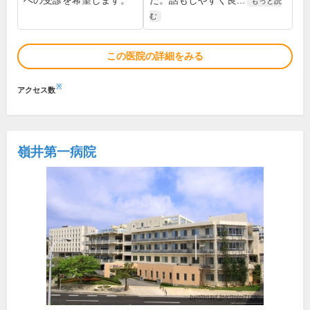
への受診を希望します。
た。話もしやすく良...
もっと読
む
この医院の詳細をみる
※
アクセス数
嶺井第一病院