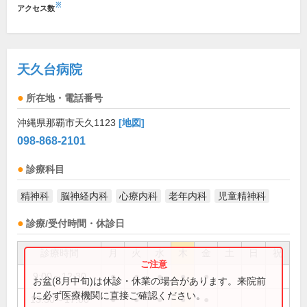
※
アクセス数
天久台病院
所在地・電話番号
沖縄県那覇市天久1123
[地図]
098-868-2101
診療科目
精神科
脳神経内科
心療内科
老年内科
児童精神科
診療/受付時間・休診日
診療時間
月
火
水
木
金
土
日
祝
9:00～12:30
●
●
●
●
●
お盆(8月中旬)は休診・休業の場合があります。来院前
に必ず医療機関に直接ご確認ください。
13:30～17:00
●
●
●
●
●