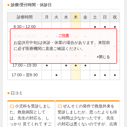
診療/受付時間・休診日
診療時間
月
火
水
木
金
土
日
祝
8:30～12:00
●
●
●
8:45～12:00
●
●
●
●
●
お盆(8月中旬)は休診・休業の場合があります。来院前
12:00～17:00
●
●
●
に必ず医療機関に直接ご確認ください。
13:00～17:00
●
●
●
●
●
×閉じる
17:00～19:30
●
●
●
●
17:00～翌8:30
●
●
●
●
口コミ
小児科を受診しまし
ぜんそくの発作で救急外来を
た。救急病院として
受診しましたが、思ったよりも待
は、先生の対応も、し
ち時間は少なかったです。 先生
っかり 見てくれて すご
の対応は悪くないのですが、点滴