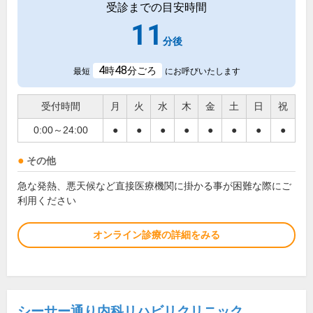
受診までの目安時間
11
分後
4
48
時
分ごろ
最短
にお呼びいたします
受付時間
月
火
水
木
金
土
日
祝
0:00～24:00
●
●
●
●
●
●
●
●
その他
急な発熱、悪天候など直接医療機関に掛かる事が困難な際にご
利用ください
オンライン診療の詳細をみる
シーサー通り内科リハビリクリニック