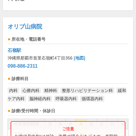
オリブ山病院
所在地・電話番号
石嶺駅
沖縄県那覇市首里石嶺町4丁目356
[地図]
098-886-2311
診療科目
内科
心療内科
精神科
整形リハビリテーション科
緩和
ケア内科
脳神経内科
呼吸器内科
循環器内科
診療/受付時間・休診日
外来受付時間
月
火
水
木
金
土
日
祝
9:00～11:30
●
●
●
●
●