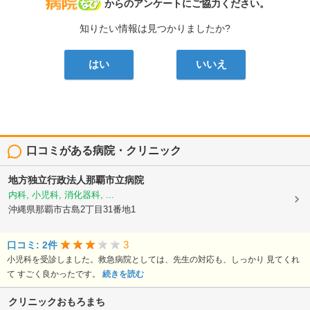
病院なび
からのアンケートにご協力ください。
知りたい情報は見つかりましたか?
はい
いいえ
口コミがある病院・クリニック
地方独立行政法人那覇市立病院
内科, 小児科, 消化器科, ...
沖縄県那覇市古島2丁目31番地1
3
口コミ: 2件
小児科を受診しました。救急病院としては、先生の対応も、しっかり 見てくれ
て すごく良かったです。
続きを読む
クリニックおもろまち