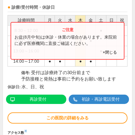
診療/受付時間・休診日
診療時間
月
火
水
木
金
土
日
祝
8:30～12:00
●
お盆(8月中旬)は休診・休業の場合があります。来院前
9:00～13:00
●
●
●
●
に必ず医療機関に直接ご確認ください。
13:00～16:00
●
×閉じる
14:00～17:00
●
●
●
●
受付は診療終了の30分前まで
備考:
予防接種と発熱は事前に予約をお願い致します
水、日、祝
休診日:
再診受付
初診・再診電話受付
この医院の詳細をみる
※
アクセス数