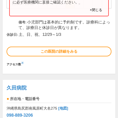
に必ず医療機関に直接ご確認ください。
13:00～15:00
●
●
●
●
●
×閉じる
小児部門は基本的に予約制です。診療科によっ
備考:
て、診療日と休診日が異なります。
土、日、祝、12/29～1/3
休診日:
この医院の詳細をみる
※
アクセス数
久田病院
所在地・電話番号
沖縄県島尻郡南風原町大名275
[地図]
098-889-3206