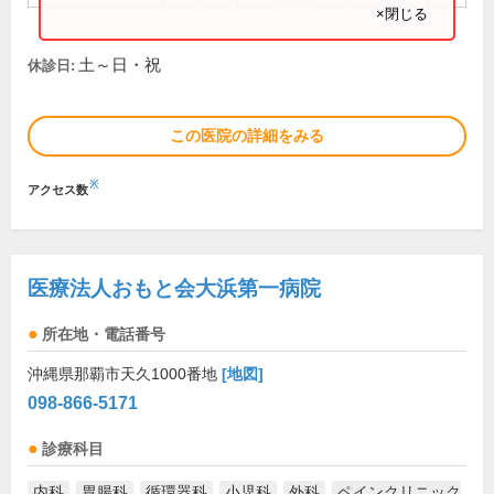
×閉じる
土～日・祝
休診日:
この医院の詳細をみる
※
アクセス数
医療法人おもと会大浜第一病院
所在地・電話番号
沖縄県那覇市天久1000番地
[地図]
098-866-5171
診療科目
内科
胃腸科
循環器科
小児科
外科
ペインクリニック