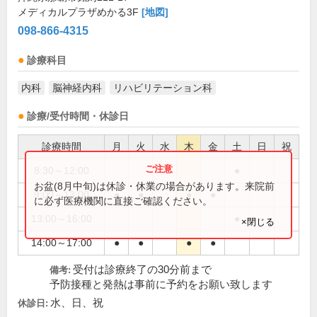
メディカルプラザめかる3F
[地図]
098-866-4315
診療科目
内科
脳神経内科
リハビリテーション科
診療/受付時間・休診日
診療時間
月
火
水
木
金
土
日
祝
8:30～12:00
●
お盆(8月中旬)は休診・休業の場合があります。来院前
9:00～13:00
●
●
●
●
に必ず医療機関に直接ご確認ください。
13:00～16:00
●
×閉じる
14:00～17:00
●
●
●
●
受付は診療終了の30分前まで
備考:
予防接種と発熱は事前に予約をお願い致します
水、日、祝
休診日: