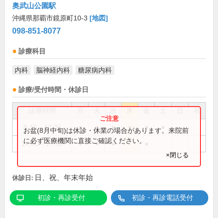
奥武山公園駅
沖縄県那覇市鏡原町10-3
[地図]
098-851-8077
診療科目
内科
脳神経内科
糖尿病内科
診療/受付時間・休診日
診療時間
月
火
水
木
金
土
日
祝
8:45～12:30
●
●
●
●
●
●
お盆(8月中旬)は休診・休業の場合があります。来院前
に必ず医療機関に直接ご確認ください。
14:00～17:30
●
●
●
●
×閉じる
日、祝、年末年始
休診日:
初診・再診受付
初診・再診電話受付