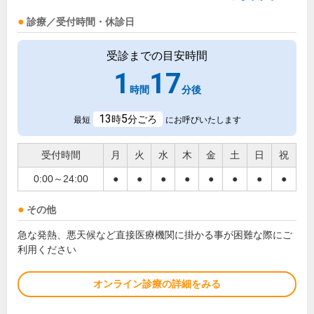
診療／受付時間・休診日
受診までの目安時間
1
17
時間
分後
13
5
時
分ごろ
最短
にお呼びいたします
受付時間
月
火
水
木
金
土
日
祝
0:00～24:00
●
●
●
●
●
●
●
●
その他
急な発熱、悪天候など直接医療機関に掛かる事が困難な際にご
利用ください
オンライン診療の詳細をみる