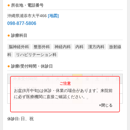
所在地・電話番号
沖縄県浦添市大平466
[地図]
098-877-5806
診療科目
脳神経外科
整形外科
神経内科
内科
漢方内科
放射線
科
リハビリテーション科
診療/受付時間・休診日
外来受付時間
月
火
水
木
金
土
日
祝
8:00～11:30
●
●
●
●
●
●
お盆(8月中旬)は休診・休業の場合があります。来院前
に必ず医療機関に直接ご確認ください。
13:30～16:30
●
●
●
●
●
×閉じる
日、祝
休診日: