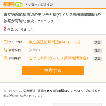
病院なび
人で選べる医院検索
市立病院前駅周辺のモヤモヤ病(ウィリス動脈輪閉塞症)の
診察が可能な
病院・クリニック
2
件見つかりました
市立病院前駅周辺(ゆいレール)
エリア/駅
変更
(未指定)
診療科目
追加
モヤモヤ病(ウィリス動脈輪閉塞症)
詳細条件
変更
検索する
※このページの医療機関・薬局は
市立病院前駅(ゆいレール)
を中心に直線距
離の近い順で表示されています