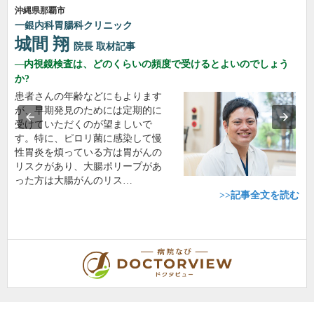
沖縄県那覇市
一銀内科胃腸科クリニック
城間 翔
院長
取材記事
内視鏡検査は、どのくらいの頻度で受けるとよいのでしょう
か?
患者さんの年齢などにもよります
が、早期発見のためには定期的に
受けていただくのが望ましいで
す。特に、ピロリ菌に感染して慢
性胃炎を煩っている方は胃がんの
リスクがあり、大腸ポリープがあ
った方は大腸がんのリス…
>>記事全文を読む