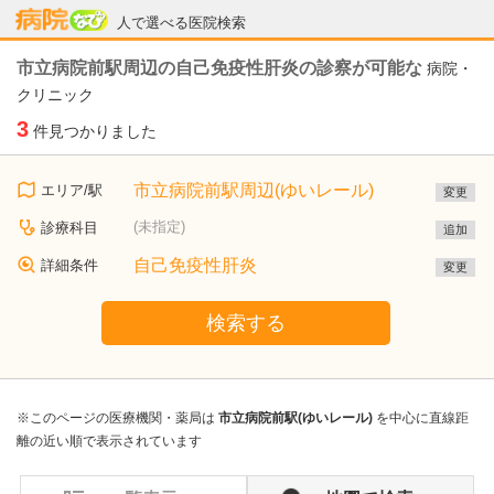
病院なび
人で選べる医院検索
市立病院前駅周辺の自己免疫性肝炎の診察が可能な
病院・
クリニック
3
件見つかりました
市立病院前駅周辺(ゆいレール)
エリア/駅
変更
(未指定)
診療科目
追加
自己免疫性肝炎
詳細条件
変更
検索する
※このページの医療機関・薬局は
市立病院前駅(ゆいレール)
を中心に直線距
離の近い順で表示されています