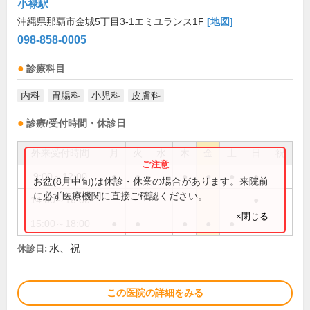
小禄駅
沖縄県那覇市金城5丁目3-1エミユランス1F
[地図]
098-858-0005
診療科目
内科
胃腸科
小児科
皮膚科
診療/受付時間・休診日
外来受付時間
月
火
水
木
金
土
日
祝
9:00～12:00
●
●
●
●
●
●
お盆(8月中旬)は休診・休業の場合があります。来院前
に必ず医療機関に直接ご確認ください。
14:00～16:00
●
×閉じる
15:00～18:00
●
●
●
●
●
水、祝
休診日:
この医院の詳細をみる