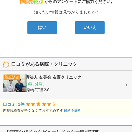
病院なび
からのアンケートにご協力ください。
知りたい情報は見つかりましたか?
はい
いいえ
口コミがある病院・クリニック
医療法人 友英会
友寄クリニック
認証済み
内科, 消化器内科, 外科, ...
沖縄県那覇市泉崎2丁目2-6
5
口コミ: 1件
内視鏡検査が辛くなくておすすめです
続きを読む