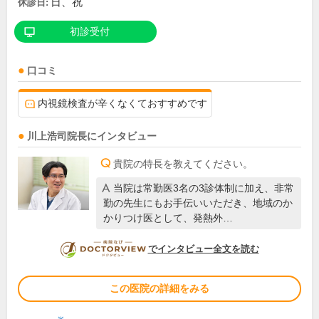
日、祝
休診日:
初診受付
口コミ
内視鏡検査が辛くなくておすすめです
川上浩司
院長
にインタビュー
貴院の特長を教えてください。
当院は常勤医3名の3診体制に加え、非常
勤の先生にもお手伝いいただき、地域のか
かりつけ医として、発熱外…
DOCTORVIEW
でインタビュー全文を読む
この医院の詳細をみる