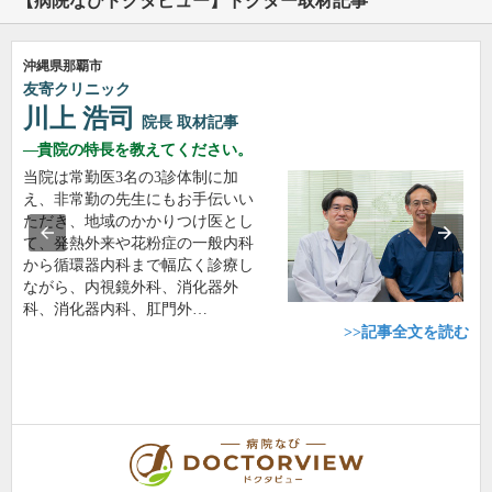
【病院なびドクタビュー】ドクター取材記事
沖縄県那覇市
友寄クリニック
川上 浩司
院長
取材記事
貴院の特長を教えてください。
当院は常勤医3名の3診体制に加
え、非常勤の先生にもお手伝いい
ただき、地域のかかりつけ医とし
て、発熱外来や花粉症の一般内科
から循環器内科まで幅広く診療し
ながら、内視鏡外科、消化器外
科、消化器内科、肛門外…
>>記事全文を読む