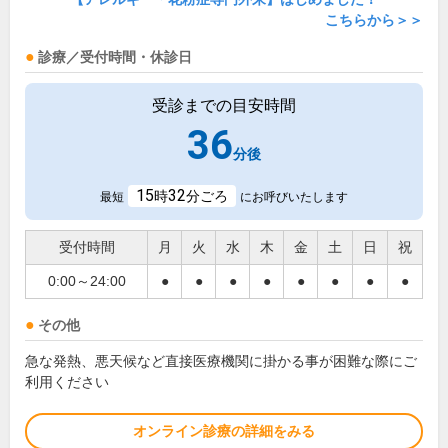
こちらから＞＞
診療／受付時間・休診日
受診までの目安時間
36
分後
15
32
時
分ごろ
最短
にお呼びいたします
受付時間
月
火
水
木
金
土
日
祝
0:00～24:00
●
●
●
●
●
●
●
●
その他
急な発熱、悪天候など直接医療機関に掛かる事が困難な際にご
利用ください
オンライン診療の詳細をみる