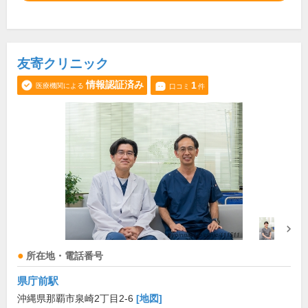
友寄クリニック
情報認証済み
1
医療機関による
口コミ
件
所在地・電話番号
県庁前駅
沖縄県那覇市泉崎2丁目2-6
[地図]