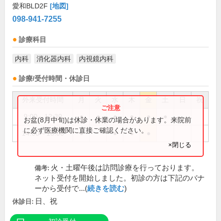
愛和BLD2F
[地図]
098-941-7255
診療科目
内科
消化器内科
内視鏡内科
診療/受付時間・休診日
外来受付時間
月
火
水
木
金
土
日
祝
9:00～12:30
●
●
●
●
●
●
お盆(8月中旬)は休診・休業の場合があります。来院前
に必ず医療機関に直接ご確認ください。
14:00～18:00
●
●
●
●
×閉じる
火・土曜午後は訪問診療を行っております。
備考:
ネット受付を開始しました。初診の方は下記のバナ
ーから受付で...(
続きを読む
)
日、祝
休診日: