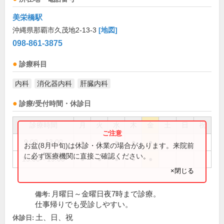
美栄橋駅
沖縄県那覇市久茂地2-13-3
[地図]
098-861-3875
診療科目
内科
消化器内科
肝臓内科
診療/受付時間・休診日
診療時間
月
火
水
木
金
土
日
祝
9:00～13:00
●
●
●
●
●
お盆(8月中旬)は休診・休業の場合があります。来院前
に必ず医療機関に直接ご確認ください。
15:00～19:00
●
●
●
●
●
×閉じる
月曜日～金曜日夜7時まで診療。
備考:
仕事帰りでも受診しやすい。
土、日、祝
休診日: