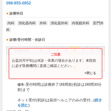
098-855-0852
診療科目
内科
消化器内科
外科
消化器外科
内視鏡外科
肛門外
科
診療/受付時間・休診日
診療時間
月
火
水
木
金
土
日
祝
9:00～13:00
●
●
●
●
●
●
お盆(8月中旬)は休診・休業の場合があります。来院前
に必ず医療機関に直接ご確認ください。
14:00～18:00
●
●
●
●
×閉じる
受付時間は診療終了1時間前(初診は1時間30分
備考:
前)まで
ネット受付(初診)は鼠径ヘルニアのみの受付...(
続き
を読む
)