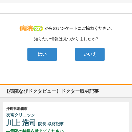
病院なび
からのアンケートにご協力ください。
知りたい情報は見つかりましたか?
はい
いいえ
【病院なびドクタビュー】ドクター取材記事
沖縄県那覇市
友寄クリニック
川上 浩司
院長
取材記事
貴院の特長を教えてください。