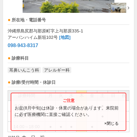
所在地・電話番号
沖縄県島尻郡与那原町字上与那原335-1
アーバンハイム新垣102号
[地図]
098-943-8317
診療科目
耳鼻いんこう科
アレルギー科
診療/受付時間・休診日
診療時間
月
火
水
木
金
土
日
祝
9:00～12:00
●
●
●
●
●
お盆(8月中旬)は休診・休業の場合があります。来院前
に必ず医療機関に直接ご確認ください。
14:00～17:00
●
×閉じる
14:00～18:00
●
●
●
●