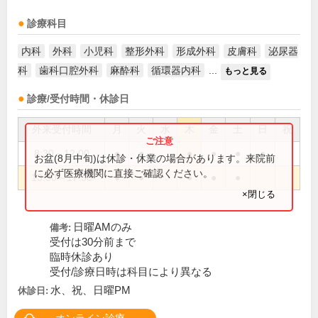
診療科目
内科
外科
小児科
整形外科
形成外科
皮膚科
泌尿器
科
歯科口腔外科
麻酔科
循環器内科
...
もっと見る
診療/受付時間・休診日
外来受付時間
月
火
水
木
金
土
日
祝
8:30～12:00
●
●
●
●
●
●
お盆(8月中旬)は休診・休業の場合があります。来院前
に必ず医療機関に直接ご確認ください。
13:30～17:30
●
●
●
●
●
×閉じる
日曜AMのみ
備考:
受付は30分前まで
臨時休診あり
受付/診療日時は科目により異なる
水、祝、日曜PM
休診日: