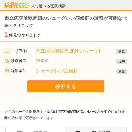
病院なび
人で選べる医院検索
市立病院前駅周辺のシェーグレン症候群の診察が可能な
病
院・クリニック
1
件見つかりました
市立病院前駅周辺(ゆいレール)
エリア/駅
変更
(未指定)
診療科目
追加
シェーグレン症候群
詳細条件
変更
検索する
※このページの医療機関・薬局は
市立病院前駅(ゆいレール)
を中心に直線距
離の近い順で表示されています