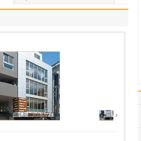
当院は常勤医3名の3診体
制に加え、非常勤の先生
にもお手伝いいただき、
地域のかかりつけ医とし
て、発熱外来や花粉症の
一般内科から循環器内科
まで幅広く診療しなが
ら、内視鏡外科、消化器
外科、消化器内科、肛門
外…
>>記事全文を読む