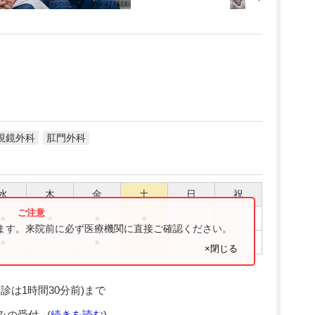
視鏡外科
肛門外科
水
木
金
土
日
祝
●
●
●
●
ります。来院前に必ず医療機関に直接ご確認ください。
●
●
×閉じる
診は1時間30分前)まで