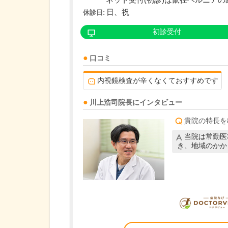
ネット受付(初診)は鼠径ヘルニアのみの
日、祝
休診日:
初診受付
口コミ
内視鏡検査が辛くなくておすすめです
川上浩司
院長
にインタビュー
貴院の特長を
当院は常勤医
き、地域のかか