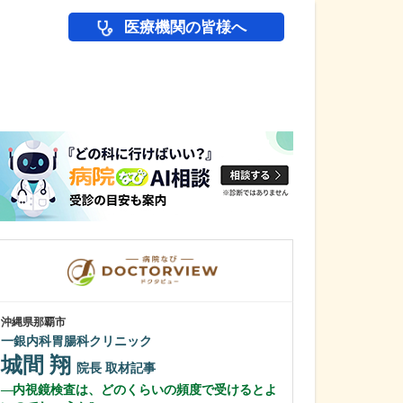
医療機関の皆様へ
医師(ドクター)の
沖縄県那覇市
東京都中野区
一銀内科胃腸科クリニック
中野富士見
城間 翔
冨岡 亮太
院長
取材記事
内視鏡検査は、どのくらいの頻度で受けるとよ
特に先生が力を