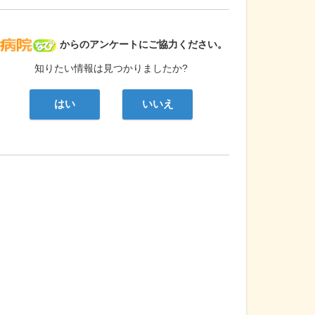
病院なび
からのアンケートにご協力ください。
知りたい情報は見つかりましたか?
はい
いいえ