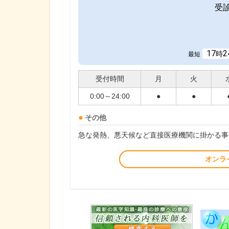
受
17
2
時
最短
受付時間
月
火
0:00～24:00
●
●
その他
急な発熱、悪天候など直接医療機関に掛かる事
オンラ