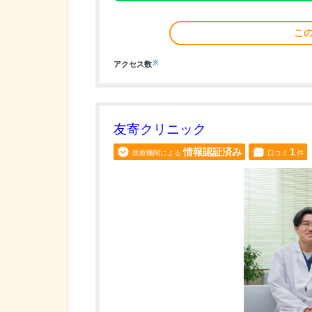
こ
※
アクセス数
友寄クリニック
情報認証済み
1
医療機関による
口コミ
件