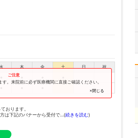
水
木
金
土
日
祝
●
●
●
●
ります。来院前に必ず医療機関に直接ご確認ください。
●
●
●
×閉じる
っております。
は下記のバナーから受付で...(
続きを読む
)