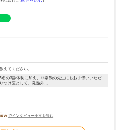
受付...(
続きを読む
)
教えてください。
3名の3診体制に加え、非常勤の先生にもお手伝いいただ
りつけ医として、発熱外…
DOCTORVIEW
でインタビュー全文を読む