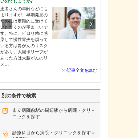
いのでしょうか?
ください。
患者さんの年齢などにも
これまで耳を専
よりますが、早期発見の
を積んできたこ
ためには定期的に受けて
り、難聴や突発
いただくのが望ましいで
中耳炎をはじめ
す。特に、ピロリ菌に感
やめまいなどの
染して慢性胃炎を煩って
療には特に力を
いる方は胃がんのリスク
ます。難聴は原
があり、大腸ポリープが
て治療法が異な
あった方は大腸がんのリ
まずは詳しい検
ス…
こに…
>>記事全文を読む
別の条件で検索
市立病院前駅の周辺駅から病院・クリ
ニックを探す
診療科目から病院・クリニックを探す