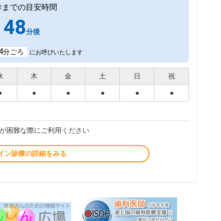
診までの目安時間
48
分後
4
分ごろ
にお呼びいたします
水
木
金
土
日
祝
●
●
●
●
●
●
が困難な際にご利用ください
イン診療の詳細をみる