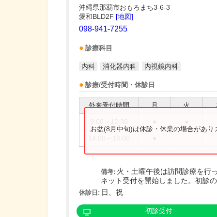
沖縄県那覇市おもろまち3-6-3
愛和BLD2F
[地図]
098-941-7255
診療科目
内科
消化器内科
内視鏡内科
診療/受付時間・休診日
外来受付時間
月
火
9:00～12:30
●
●
お盆(8月中旬)は休診・休業の場合があ
14:00～18:00
●
火・土曜午後は訪問診療を行
備考:
ネット受付を開始しました。初診の方
日、祝
休診日:
初診受付