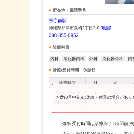
所在地・電話番号
県庁前駅
沖縄県那覇市泉崎2丁目2-6
[地図]
098-855-0852
診療科目
内科
消化器内科
外科
消化器外科
内
診療/受付時間・休診日
診療時間
月
火
9:00～13:00
●
●
お盆(8月中旬)は休診・休業の場合があ
14:00～18:00
●
●
受付時間は診療終了1時間前(初
備考: