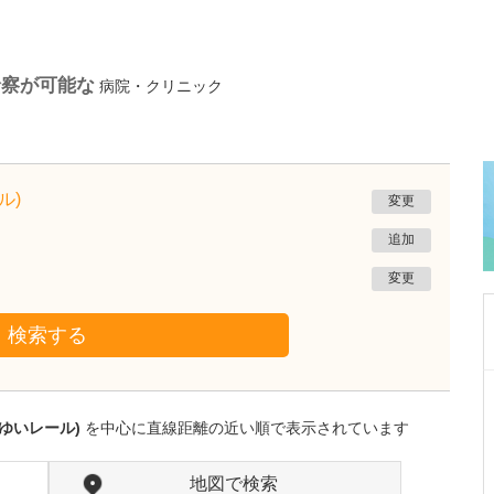
診察が可能な
病院・クリニック
ル)
変更
追加
変更
検索する
沖縄県那覇市
友寄クリニック
ゆいレール)
を中心に直線距離の近い順で表示されています
川上 浩司
院長
取材記事
貴院の特長を教えてください。
地図で検索