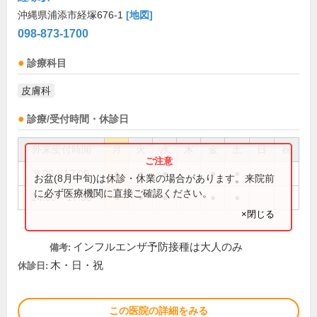
沖縄県浦添市経塚676-1
[地図]
098-873-1700
診療科目
皮膚科
診療/受付時間・休診日
外来受付時間
月
火
水
木
金
土
日
祝
9:00～12:00
●
●
●
●
●
お盆(8月中旬)は休診・休業の場合があります。来院前
に必ず医療機関に直接ご確認ください。
14:00～17:30
●
●
●
●
●
×閉じる
インフルエンザ予防接種は大人のみ
備考:
木・日・祝
休診日:
この医院の詳細をみる