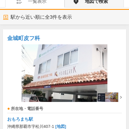
一覧表示
地図で検索
駅から近い順に全
3
件を表示
金城町皮フ科
所在地・電話番号
おもろまち駅
沖縄県那覇市字松川407-1
[地図]