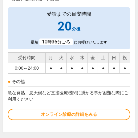
受診までの目安時間
20
分後
10
36
時
分ごろ
最短
にお呼びいたします
受付時間
月
火
水
木
金
土
日
祝
0:00～24:00
●
●
●
●
●
●
●
●
その他
急な発熱、悪天候など直接医療機関に掛かる事が困難な際にご
利用ください
オンライン診療の詳細をみる