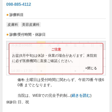
098-885-4112
診療科目
皮膚科
美容皮膚科
診療/受付時間・休診日
外来受付時間
月
火
水
木
金
土
日
祝
9:00～12:00
●
●
●
●
●
●
お盆(8月中旬)は休診・休業の場合があります。来院前
に必ず医療機関に直接ご確認ください。
13:30～16:00
●
●
●
×閉じる
14:30～17:30
●
●
●
土曜日は受付時間に関わらず、午前70番 午後6
備考:
0番 までとなります。
当院は、WEBでの完全予約制...(
続きを読む
)
日、祝
休診日: