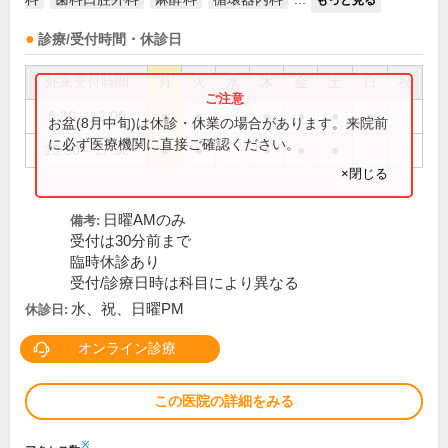
もっと見る
診療/受付時間・休診日
外来受付時間
月
火
水
木
金
土
日
祝
8:30～12:00
●
●
●
●
●
●
お盆(8月中旬)は休診・休業の場合があります。来院前
に必ず医療機関に直接ご確認ください。
13:30～17:30
●
●
●
●
●
×閉じる
日曜AMのみ
備考:
受付は30分前まで
臨時休診あり
受付/診療日時は科目により異なる
水、祝、日曜PM
休診日:
オンライン診療
この医院の詳細をみる
※