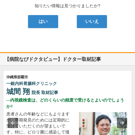
知りたい情報は見つかりましたか?
はい
いいえ
【病院なびドクタビュー】ドクター取材記事
沖縄県那覇市
一銀内科胃腸科クリニック
城間 翔
院長
取材記事
内視鏡検査は、どのくらいの頻度で受けるとよいのでしょう
か?
患者さんの年齢などにもよります
が、早期発見のためには定期的に
受けていただくのが望ましいで
す。特に、ピロリ菌に感染して慢