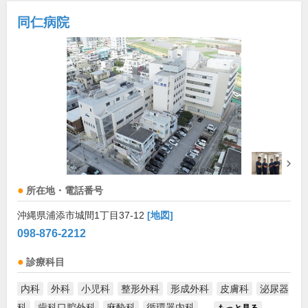
同仁病院
所在地・電話番号
沖縄県浦添市城間1丁目37-12
[地図]
098-876-2212
診療科目
内科
外科
小児科
整形外科
形成外科
皮膚科
泌尿器
科
歯科口腔外科
麻酔科
循環器内科
...