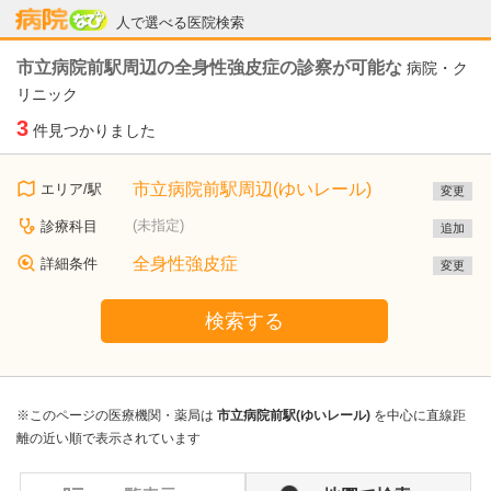
病院なび
人で選べる医院検索
市立病院前駅周辺の全身性強皮症の診察が可能な
病院・ク
リニック
3
件見つかりました
市立病院前駅周辺(ゆいレール)
エリア/駅
変更
(未指定)
診療科目
追加
全身性強皮症
詳細条件
変更
検索する
※このページの医療機関・薬局は
市立病院前駅(ゆいレール)
を中心に直線距
離の近い順で表示されています