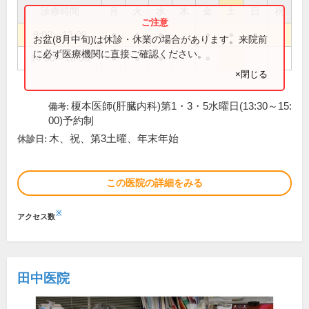
診療時間
月
火
水
木
金
土
日
祝
9:00～13:00
●
●
●
●
●
●
お盆(8月中旬)は休診・休業の場合があります。来院前
に必ず医療機関に直接ご確認ください。
14:00～18:00
●
●
●
●
×閉じる
榎本医師(肝臓内科)第1・3・5水曜日(13:30～15:
備考:
00)予約制
木、祝、第3土曜、年末年始
休診日:
この医院の詳細をみる
※
アクセス数
田中医院