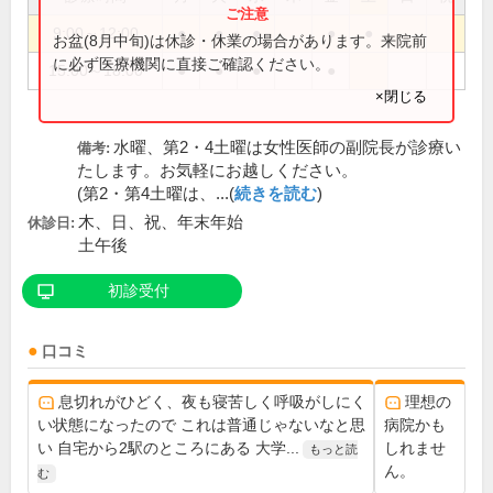
9:00～12:00
●
●
●
●
●
お盆(8月中旬)は休診・休業の場合があります。来院前
に必ず医療機関に直接ご確認ください。
15:00～18:00
●
●
●
●
×閉じる
水曜、第2・4土曜は女性医師の副院長が診療い
備考:
たします。お気軽にお越しください。
(第2・第4土曜は、...(
続きを読む
)
木、日、祝、年末年始
休診日:
土午後
初診受付
口コミ
息切れがひどく、夜も寝苦しく呼吸がしにく
理想の
い状態になったので これは普通じゃないなと思
病院かも
い 自宅から2駅のところにある 大学...
しれませ
もっと読
ん。
む