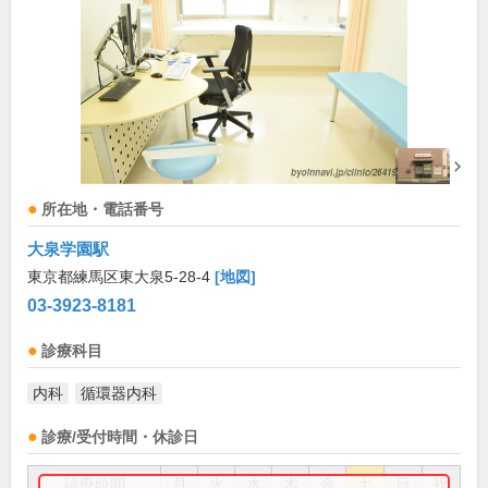
所在地・電話番号
大泉学園駅
東京都練馬区東大泉5-28-4
[地図]
03-3923-8181
診療科目
内科
循環器内科
診療/受付時間・休診日
診療時間
月
火
水
木
金
土
日
祝