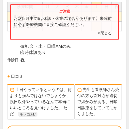
診療時間
月
火
水
木
金
土
日
祝
8:30～12:00
●
●
●
●
●
●
●
お盆(8月中旬)は休診・休業の場合があります。来院前
に必ず医療機関に直接ご確認ください。
14:30～18:00
●
●
●
●
×閉じる
金・土・日曜AMのみ
備考:
臨時休診あり
祝
休診日:
口コミ
土日やっているというのは、何
先生も看護師さん受
よりも強みではないでしょうか。
付の方も皆対応が適切
祝日以外やっているなんて本当に
で温かみがある、日曜
いいところを見つけました。 た
日診療をしていて助か
だ...
りました。
もっと読む