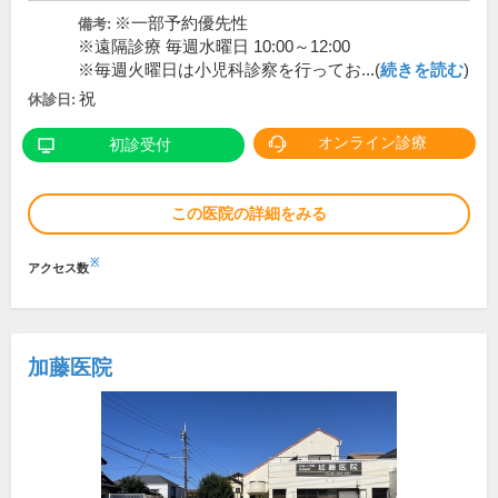
※一部予約優先性
備考:
※遠隔診療 毎週水曜日 10:00～12:00
※毎週火曜日は小児科診察を行ってお...(
続きを読む
)
祝
休診日:
オンライン診療
初診受付
この医院の詳細をみる
※
アクセス数
加藤医院