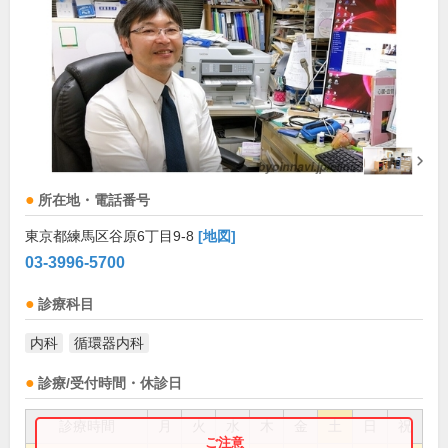
所在地・電話番号
東京都練馬区谷原6丁目9-8
[地図]
03-3996-5700
診療科目
内科
循環器内科
診療/受付時間・休診日
診療時間
月
火
水
木
金
土
日
祝