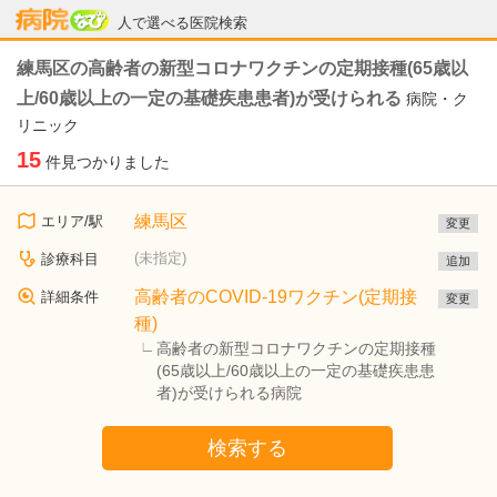
病院なび
人で選べる医院検索
練馬区の高齢者の新型コロナワクチンの定期接種(65歳以
上/60歳以上の一定の基礎疾患患者)が受けられる
病院・ク
リニック
15
件見つかりました
練馬区
エリア/駅
変更
(未指定)
診療科目
追加
高齢者のCOVID-19ワクチン(定期接
詳細条件
変更
種)
高齢者の新型コロナワクチンの定期接種
(65歳以上/60歳以上の一定の基礎疾患患
者)が受けられる病院
検索する