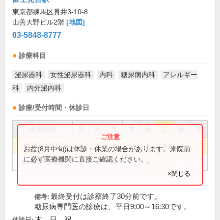
東京都練馬区貫井3-10-8
山善大野ビル2階
[地図]
03-5848-8777
診療科目
泌尿器科
女性泌尿器科
内科
糖尿病内科
アレルギー
科
内分泌内科
診療/受付時間・休診日
診療時間
月
火
水
木
金
土
日
祝
9:00～12:30
●
●
●
●
●
お盆(8月中旬)は休診・休業の場合があります。来院前
に必ず医療機関に直接ご確認ください。
14:00～17:30
●
●
●
●
×閉じる
最終受付は診察終了30分前です。
備考:
糖尿病専門医の診療は、平日9:00～16:30です。
木、日、祝
休診日: