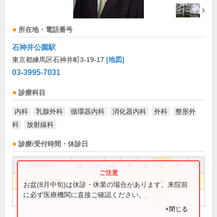
所在地・電話番号
石神井公園駅
東京都練馬区石神井町3-19-17
[地図]
03-3995-7031
診療科目
内科
乳腺外科
循環器内科
消化器内科
外科
整形外
科
放射線科
診療/受付時間・休診日
診療時間
月
火
水
木
金
土
日
祝
9:00～12:30
●
●
●
●
●
お盆(8月中旬)は休診・休業の場合があります。来院前
に必ず医療機関に直接ご確認ください。
14:00～18:00
●
●
●
●
×閉じる