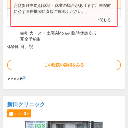
8:30～12:00
●
●
●
●
●
●
お盆(8月中旬)は休診・休業の場合があります。来院前
に必ず医療機関に直接ご確認ください。
15:00～18:00
●
●
●
×閉じる
火・木・土曜AMのみ 臨時休診あり
備考:
完全予約制
日、祝
休診日:
この医院の詳細をみる
※
アクセス数
新田クリニック
3
口コミ
件