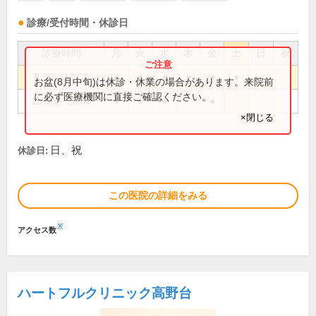
診療/受付時間・休診日
診療時間
月
火
水
木
金
土
日
祝
9:00～12:00
●
●
●
●
●
●
お盆(8月中旬)は休診・休業の場合があります。来院前
に必ず医療機関に直接ご確認ください。
15:00～18:00
●
●
●
●
×閉じる
日、祝
休診日:
この医院の詳細をみる
※
アクセス数
ハートフルクリニック高野台