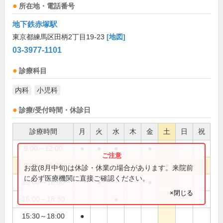
所在地・電話番号
地下鉄赤塚駅
東京都練馬区田柄2丁目19-23
[地図]
03-3977-1101
診療科目
内科
小児科
診療/受付時間・休診日
診療時間
月
火
水
木
金
土
日
祝
9:00～12:00
●
●
●
●
9:00～13:00
●
お盆(8月中旬)は休診・休業の場合があります。来院前
に必ず医療機関に直接ご確認ください。
15:00～18:00
●
●
×閉じる
15:00～18:30
●
15:30～18:00
●