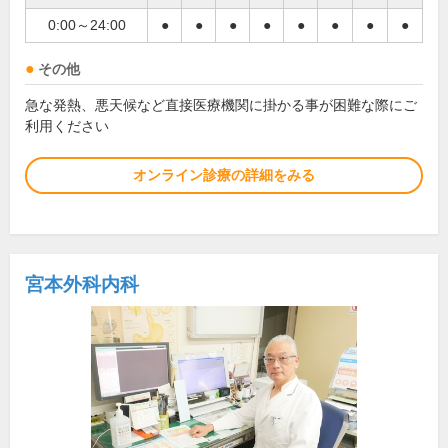
0:00～24:00
●
●
●
●
●
●
●
●
その他
急な発熱、悪天候など直接医療機関に掛かる事が困難な際にご
利用ください
オンライン診療の詳細をみる
宮本外科内科