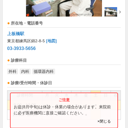
所在地・電話番号
上板橋駅
東京都練馬区錦2-8-5
[地図]
03-3933-5656
診療科目
外科
内科
循環器内科
診療/受付時間・休診日
診療時間
月
火
水
木
金
土
日
祝
9:00～13:00
●
●
●
●
●
お盆(8月中旬)は休診・休業の場合があります。来院前
に必ず医療機関に直接ご確認ください。
15:00～18:00
●
●
●
●
×閉じる