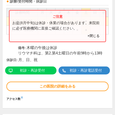
診療/受付時間・休診日
診療時間
月
火
水
木
金
土
日
祝
9:00～13:00
●
●
●
●
●
お盆(8月中旬)は休診・休業の場合があります。来院前
に必ず医療機関に直接ご確認ください。
15:00～19:00
●
●
●
●
×閉じる
木曜の午後は休診
備考:
リウマチ科は、第2.第4土曜日の午前9時から13時
月、日、祝
休診日:
初診・再診受付
初診・再診電話受付
この医院の詳細をみる
※
アクセス数