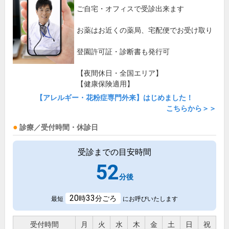
ご自宅・オフィスで受診出来ます
お薬はお近くの薬局、宅配便でお受け取り
登園許可証・診断書も発行可
【夜間休日・全国エリア】
【健康保険適用】
【アレルギー・花粉症専門外来】はじめました！
こちらから＞＞
診療／受付時間・休診日
受診までの目安時間
52
分後
20
33
時
分ごろ
最短
にお呼びいたします
受付時間
月
火
水
木
金
土
日
祝