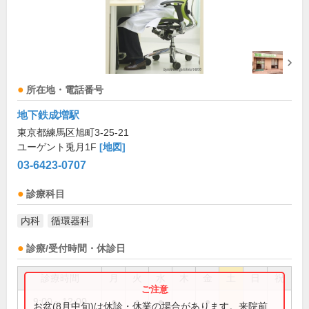
所在地・電話番号
地下鉄成増駅
東京都練馬区旭町3-25-21
ユーゲント兎月1F
[地図]
03-6423-0707
診療科目
内科
循環器科
診療/受付時間・休診日
診療時間
月
火
水
木
金
土
日
祝
9:00～12:00
●
●
●
●
お盆(8月中旬)は休診・休業の場合があります。来院前