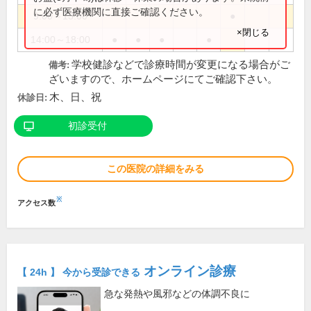
に必ず医療機関に直接ご確認ください。
9:00～13:00
●
×閉じる
14:00～18:00
●
●
●
●
学校健診などで診療時間が変更になる場合がご
備考:
ざいますので、ホームページにてご確認下さい。
木、日、祝
休診日:
初診受付
この医院の詳細をみる
※
アクセス数
オンライン診療
【 24h 】 今から受診できる
急な発熱や風邪などの体調不良に