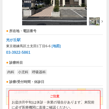
所在地・電話番号
光が丘駅
東京都練馬区土支田1丁目6-6
[地図]
03-3922-5861
診療科目
内科
小児科
呼吸器科
診療/受付時間・休診日
診療時間
月
火
水
木
金
土
日
祝
9:00～12:00
●
●
●
●
●
●
お盆(8月中旬)は休診・休業の場合があります。来院前
に必ず医療機関に直接ご確認ください。