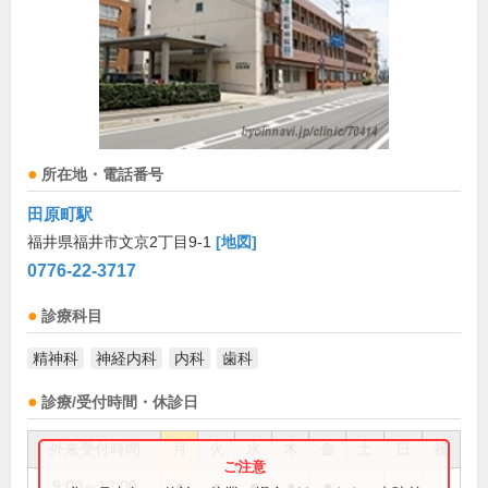
所在地・電話番号
田原町駅
福井県福井市文京2丁目9-1
[地図]
0776-22-3717
診療科目
精神科
神経内科
内科
歯科
診療/受付時間・休診日
外来受付時間
月
火
水
木
金
土
日
祝
9:00～12:00
●
●
●
●
●