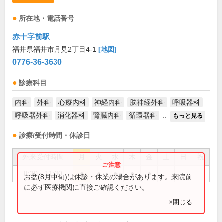
所在地・電話番号
赤十字前駅
福井県福井市月見2丁目4-1
[地図]
0776-36-3630
診療科目
内科
外科
心療内科
神経内科
脳神経外科
呼吸器科
呼吸器外科
消化器科
腎臓内科
循環器科
...
もっと見る
診療/受付時間・休診日
外来受付時間
月
火
水
木
金
土
日
祝
8:30～11:30
●
●
●
●
●
お盆(8月中旬)は休診・休業の場合があります。来院前
に必ず医療機関に直接ご確認ください。
×閉じる