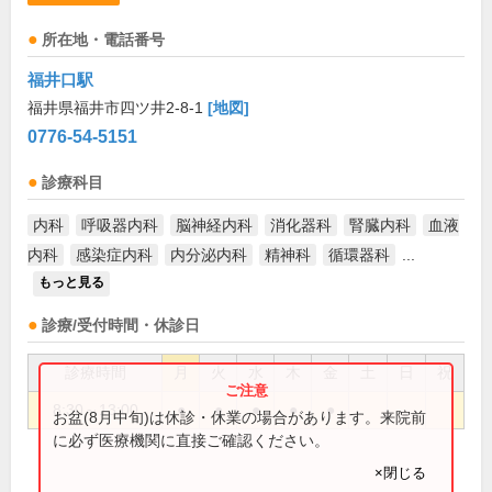
所在地・電話番号
福井口駅
福井県福井市四ツ井2-8-1
[地図]
0776-54-5151
診療科目
内科
呼吸器内科
脳神経内科
消化器科
腎臓内科
血液
内科
感染症内科
内分泌内科
精神科
循環器科
...
もっと見る
診療/受付時間・休診日
診療時間
月
火
水
木
金
土
日
祝
8:30～13:00
●
●
●
●
●
お盆(8月中旬)は休診・休業の場合があります。来院前
に必ず医療機関に直接ご確認ください。
×閉じる