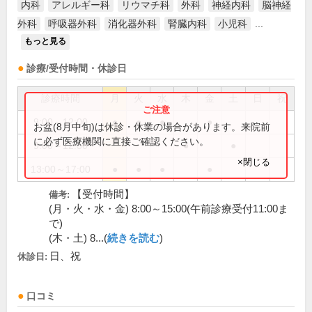
内科
アレルギー科
リウマチ科
外科
神経内科
脳神経
外科
呼吸器外科
消化器外科
腎臓内科
小児科
...
もっと見る
診療/受付時間・休診日
診療時間
月
火
水
木
金
土
日
祝
9:00～12:00
●
●
●
●
お盆(8月中旬)は休診・休業の場合があります。来院前
に必ず医療機関に直接ご確認ください。
9:00～12:30
●
●
×閉じる
13:00～17:00
●
●
●
●
【受付時間】
備考:
(月・火・水・金) 8:00～15:00(午前診療受付11:00ま
で)
(木・土) 8...(
続きを読む
)
日、祝
休診日:
口コミ