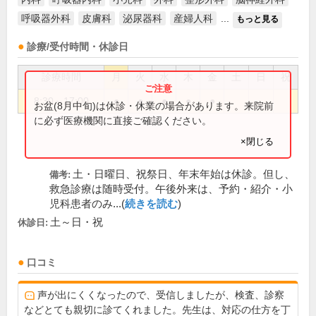
呼吸器外科
皮膚科
泌尿器科
産婦人科
...
もっと見る
診療/受付時間・休診日
診療時間
月
火
水
木
金
土
日
祝
8:30～17:00
●
●
●
●
●
お盆(8月中旬)は休診・休業の場合があります。来院前
に必ず医療機関に直接ご確認ください。
×閉じる
土・日曜日、祝祭日、年末年始は休診。但し、
備考:
救急診療は随時受付。午後外来は、予約・紹介・小
児科患者のみ...(
続きを読む
)
土～日・祝
休診日:
口コミ
声が出にくくなったので、受信しましたが、検査、診察
などとても親切に診てくれました。先生は、対応の仕方を丁