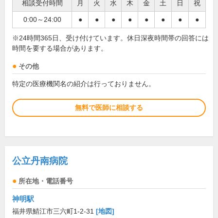
相談受付時間
月
火
水
木
金
土
日
祝
0:00～24:00
●
●
●
●
●
●
●
●
※24時間365日、受け付けています。休日深夜時間帯の回答には
時間を要する場合があります。
その他
特定の医療機関名の紹介は行っておりません。
無料で医師に相談する
公立丹南病院
所在地・電話番号
神明駅
福井県鯖江市三六町1-2-31
[地図]