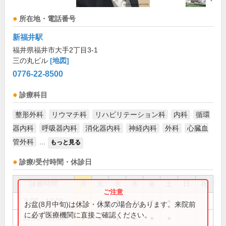
所在地・電話番号
新福井駅
福井県福井市大手2丁目3-1
三の丸ビル
[地図]
0776-22-8500
診療科目
整形外科
リウマチ科
リハビリテーション科
内科
循環
器内科
呼吸器内科
消化器内科
神経内科
外科
心臓血
管外科
...
もっと見る
診療/受付時間・休診日
診療時間
月
火
水
木
金
土
日
祝
9:00～12:00
●
●
●
●
●
●
お盆(8月中旬)は休診・休業の場合があります。来院前
に必ず医療機関に直接ご確認ください。
13:00～17:00
●
●
●
●
●
●