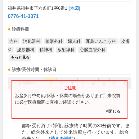
福井県福井市下六条町1字6番1
[地図]
0776-41-3371
診療科目
内科
消化器科
整形外科
婦人科
耳鼻いんこう科
皮膚
科
泌尿器科
精神科
放射線科
心臓血管外科
...
もっと見る
診療/受付時間・休診日
診療時間
月
火
水
木
金
土
日
祝
8:30～12:00
●
●
●
●
●
●
お盆(8月中旬)は休診・休業の場合があります。来院前
に必ず医療機関に直接ご確認ください。
×閉じる
受付終了時間は診療終了時間の30分前です。ま
備考:
た、総合外来として外来診療を行っています。総合
外来とは、...(
続きを読む
)