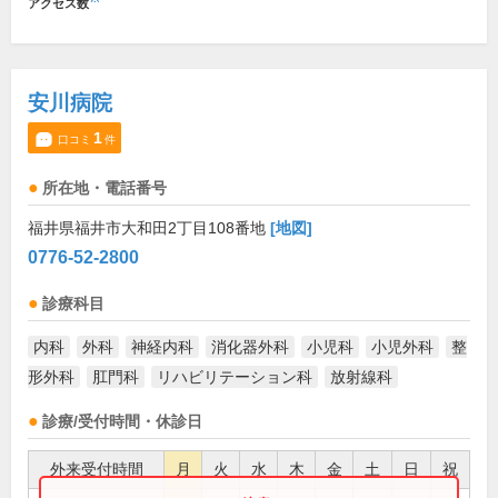
アクセス数
安川病院
1
口コミ
件
所在地・電話番号
福井県福井市大和田2丁目108番地
[地図]
0776-52-2800
診療科目
内科
外科
神経内科
消化器外科
小児科
小児外科
整
形外科
肛門科
リハビリテーション科
放射線科
診療/受付時間・休診日
外来受付時間
月
火
水
木
金
土
日
祝