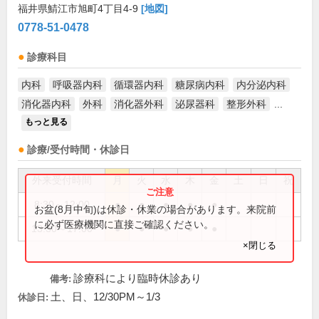
福井県鯖江市旭町4丁目4-9
[地図]
0778-51-0478
診療科目
内科
呼吸器内科
循環器内科
糖尿病内科
内分泌内科
消化器内科
外科
消化器外科
泌尿器科
整形外科
...
もっと見る
診療/受付時間・休診日
外来受付時間
月
火
水
木
金
土
日
祝
8:30～12:00
●
●
●
●
●
お盆(8月中旬)は休診・休業の場合があります。来院前
に必ず医療機関に直接ご確認ください。
13:30～17:00
●
●
●
●
●
×閉じる
診療科により臨時休診あり
備考:
土、日、12/30PM～1/3
休診日: