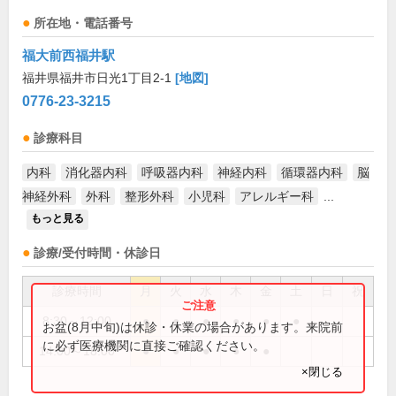
所在地・電話番号
福大前西福井駅
福井県福井市日光1丁目2-1
[地図]
0776-23-3215
診療科目
内科
消化器内科
呼吸器内科
神経内科
循環器内科
脳
神経外科
外科
整形外科
小児科
アレルギー科
...
もっと見る
診療/受付時間・休診日
診療時間
月
火
水
木
金
土
日
祝
8:30～12:00
●
●
●
●
●
●
お盆(8月中旬)は休診・休業の場合があります。来院前
に必ず医療機関に直接ご確認ください。
14:00～18:00
●
●
●
●
●
×閉じる