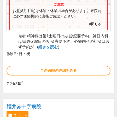
診療時間
月
火
水
木
金
土
日
祝
8:30～12:00
●
●
●
●
●
●
お盆(8月中旬)は休診・休業の場合があります。来院前
に必ず医療機関に直接ご確認ください。
14:30～17:00
●
×閉じる
14:30～17:30
●
●
●
精神科は第1土曜日のみ 診療要予約。神経内科
備考:
は毎週火曜日のみ 診療要予約。心療内科の初診は必
ず予約が...(
続きを読む
)
日・祝
休診日:
この医院の詳細をみる
※
アクセス数
福井赤十字病院
1
口コミ
件