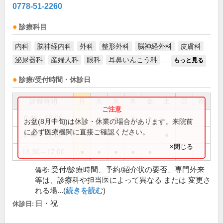
0778-51-2260
診療科目
内科
脳神経内科
外科
整形外科
脳神経外科
皮膚科
泌尿器科
産婦人科
眼科
耳鼻いんこう科
...
もっと見る
診療/受付時間・休診日
診療時間
月
火
水
木
金
土
日
祝
8:45～12:00
●
●
●
●
●
お盆(8月中旬)は休診・休業の場合があります。来院前
に必ず医療機関に直接ご確認ください。
8:45～12:30
●
×閉じる
13:30～17:00
●
●
●
●
●
受付/診療時間、予約/紹介状の要否、専門外来
備考:
等は、診療科や担当医によって異なる または 変更さ
れる場...(
続きを読む
)
日・祝
休診日: