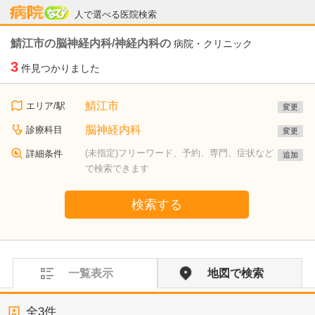
病院なび
人で選べる医院検索
鯖江市の脳神経内科/神経内科の
病院・クリニック
3
件見つかりました
鯖江市
エリア/駅
変更
脳神経内科
診療科目
変更
(未指定)フリーワード、予約、専門、症状など
詳細条件
追加
で検索できます
検索する
一覧表示
地図で検索
全
3
件