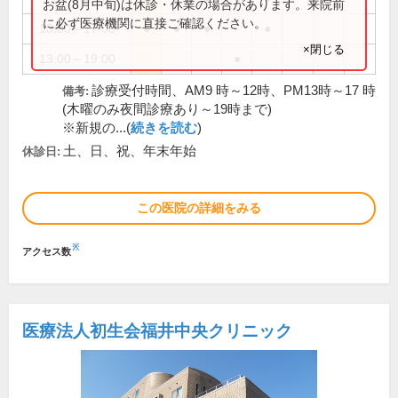
お盆(8月中旬)は休診・休業の場合があります。来院前
に必ず医療機関に直接ご確認ください。
13:00～17:00
●
●
●
●
×閉じる
13:00～19:00
●
診療受付時間、AM9 時～12時、PM13時～17 時
備考:
(木曜のみ夜間診療あり～19時まで)
※新規の...(
続きを読む
)
土、日、祝、年末年始
休診日:
この医院の詳細をみる
※
アクセス数
医療法人初生会福井中央クリニック