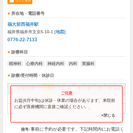
1
口コミ
件
所在地・電話番号
福大前西福井駅
福井県福井市文京5-10-1
[地図]
0776-22-7133
診療科目
精神科
心療内科
神経内科
内科
胃腸科
診療/受付時間・休診日
診療時間
月
火
水
木
金
土
日
祝
8:30～12:00
●
●
●
●
●
●
お盆(8月中旬)は休診・休業の場合があります。来院前
に必ず医療機関に直接ご確認ください。
13:00～17:00
●
●
●
●
●
×閉じる
事前に予約が必要です。下記時間内にお電話く
備考: