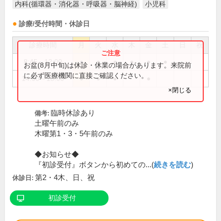
内科(循環器・消化器・呼吸器・脳神経)
小児科
診療/受付時間・休診日
診療時間
月
火
水
木
金
土
日
祝
8:45～12:00
●
●
●
●
●
●
お盆(8月中旬)は休診・休業の場合があります。来院前
に必ず医療機関に直接ご確認ください。
14:00～18:00
●
●
●
●
×閉じる
臨時休診あり
備考:
土曜午前のみ
木曜第1・3・5午前のみ
◆お知らせ◆
『初診受付』ボタンから初めての...(
続きを読む
)
第2・4木、日、祝
休診日:
初診受付