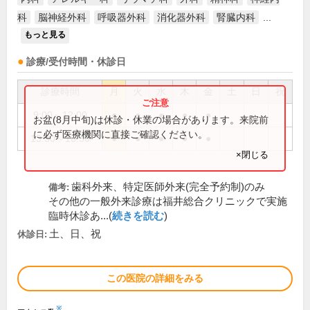
科
脳神経外科
呼吸器外科
消化器外科
腎臓内科
...
もっと見る
診療/受付時間・休診日
診療時間
月
火
水
木
金
土
日
祝
9:00～12:00
●
●
●
●
●
お盆(8月中旬)は休診・休業の場合があります。来院前
に必ず医療機関に直接ご確認ください。
13:30～16:30
●
●
●
●
●
×閉じる
歯科外来、特定医師外来(完全予約制)のみ
備考:
その他の一般外来診療は福井総合クリニックで実施
臨時休診あ...(
続きを読む
)
土、日、祝
休診日:
この医院の詳細をみる
※