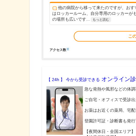
他の病院から移って来たのですが、おす
はロッカールーム、自分専用のロッカーが
の場所も広いです...
もっと読む
こ
※
アクセス数
オンライン診
【 24h 】 今から受診できる
急な発熱や風邪などの体調
ご自宅・オフィスで受診出
お薬はお近くの薬局、宅配
登園許可証・診断書も発行
【夜間休日・全国エリア】