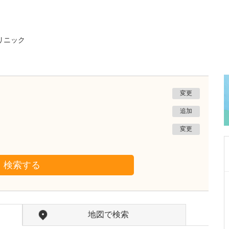
リニック
変更
追加
変更
検索する
東京都八王子市
八王子北野バリュー整形外科
竹内 賢一
院長
取材記事
地図で検索
クリニック名にはどのような想いが込められて