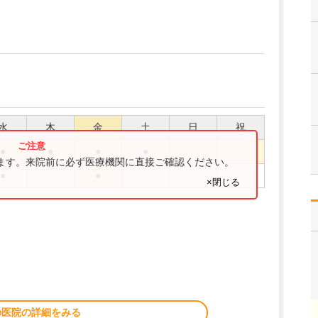
水
木
金
土
日
祝
●
●
●
●
ります。来院前に必ず医療機関に直接ご確認ください。
●
●
×閉じる
の医院の詳細をみる