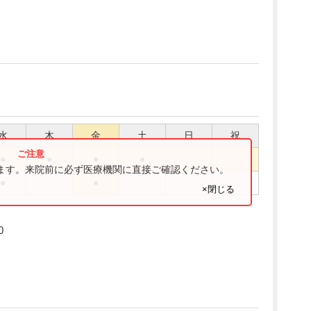
水
木
金
土
日
祝
●
●
●
●
ります。来院前に必ず医療機関に直接ご確認ください。
●
●
×閉じる
0