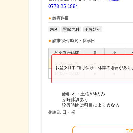
0778-25-1884
診療科目
内科
腎臓内科
泌尿器科
診療/受付時間・休診日
外来受付時間
月
火
9:00～12:30
●
●
お盆(8月中旬)は休診・休業の場合があ
14:00～18:00
●
●
木・土曜AMのみ
備考:
臨時休診あり
診療時間は科目により異なる
日・祝
休診日:
こ