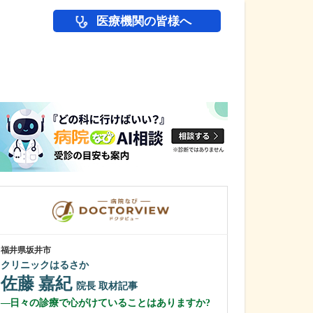
医療機関の皆様へ
医師(ドクター)の
福井県坂井市
福井県福井市
クリニックはるさか
赤井内科呼吸器
佐藤 嘉紀
赤井 雅也
院長
取材記事
日々の診療で心がけていることはありますか?
先生が力を入れ