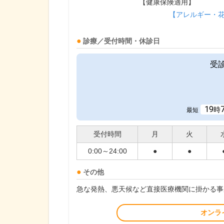
【健康保険適用】
【アレルギー・
診療／受付時間・休診日
受
19
時
最短
受付時間
月
火
0:00～24:00
●
●
その他
急な発熱、悪天候など直接医療機関に掛かる事
オンラ