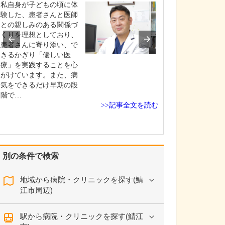
私自身が子どもの頃に体
地域のかかりつ
験した、患者さんと医師
て、3つの柱を掲
との親しみのある関係づ
にあたっていま
くりを理想としており、
つ目は、私の専
患者さんに寄り添い、で
呼吸器疾患の診
きるかぎり「優しい医
先ほどもお話し
療」を実践することを心
が、呼吸器内科
がけています。また、病
ックが少ないこ
気をできるだけ早期の段
症状があっても
階で…
い…
>>記事全文を読む
別の条件で検索
地域から病院・クリニックを探す(鯖
江市周辺)
駅から病院・クリニックを探す(鯖江