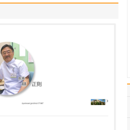
いるのでしょうか?
治療だけでなく、その先
の再発防止や機能向上を
目指し、患者さんにとっ
て本当に価値(バリュー)
を感じていただける医療
を提供したい、そのよう
な想いを込めて「八王子
北野バリュー整形外科」
と名付けました。当院
で…
>>記事全文を読む