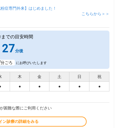
花粉症専門外来】はじめました！
こちらから＞＞
診までの目安時間
27
分後
7
分ごろ
にお呼びいたします
水
木
金
土
日
祝
●
●
●
●
●
●
が困難な際にご利用ください
イン診療の詳細をみる