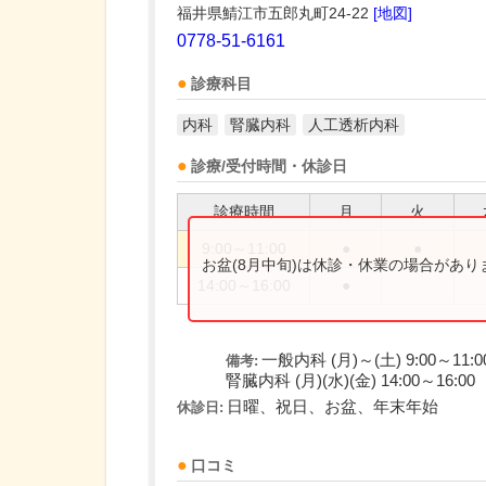
福井県鯖江市五郎丸町24-22
[地図]
0778-51-6161
診療科目
内科
腎臓内科
人工透析内科
診療/受付時間・休診日
診療時間
月
火
9:00～11:00
●
●
お盆(8月中旬)は休診・休業の場合があ
14:00～16:00
●
一般内科 (月)～(土) 9:00～11:0
備考:
腎臓内科 (月)(水)(金) 14:00～16:00
日曜、祝日、お盆、年末年始
休診日:
口コミ