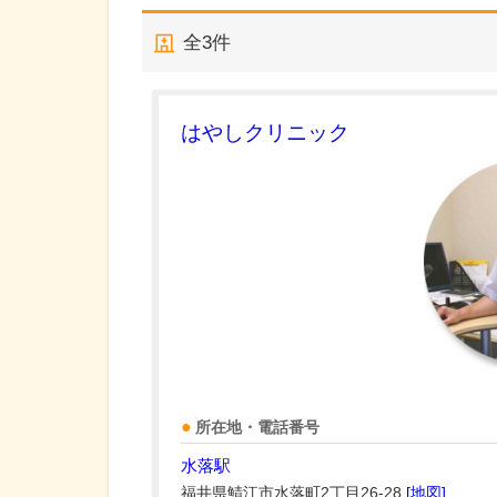
全
3
件
はやしクリニック
所在地・電話番号
水落駅
福井県鯖江市水落町2丁目26-28
[地図]