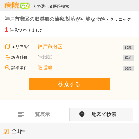
病院なび
人で選べる医院検索
神戸市灘区の脳腫瘍の治療/対応が可能な
病院・クリニック
1
件見つかりました
神戸市灘区
エリア/駅
変更
(未指定)
診療科目
追加
脳腫瘍
詳細条件
変更
検索する
一覧表示
地図で検索
全
1
件