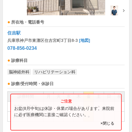
所在地・電話番号
住吉駅
兵庫県神戸市東灘区住吉宮町3丁目8-3
[地図]
078-856-0234
診療科目
脳神経外科
リハビリテーション科
診療/受付時間・休診日
診療時間
月
火
水
木
金
土
日
祝
9:00～12:00
●
●
●
●
●
●
お盆(8月中旬)は休診・休業の場合があります。来院前
に必ず医療機関に直接ご確認ください。
15:30～18:30
●
●
●
●
×閉じる