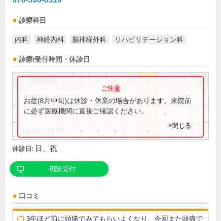
診療科目
内科
神経内科
脳神経外科
リハビリテーション科
診療/受付時間・休診日
診療時間
月
火
水
木
金
土
日
祝
9:00～12:30
●
●
●
●
お盆(8月中旬)は休診・休業の場合があります。来院前
に必ず医療機関に直接ご確認ください。
9:00～13:00
●
●
×閉じる
16:00～19:00
●
●
●
●
日、祝
休診日:
初診受付
口コミ
3年ほど前に頭痛でみてもらいよくなり、今回また頭痛で