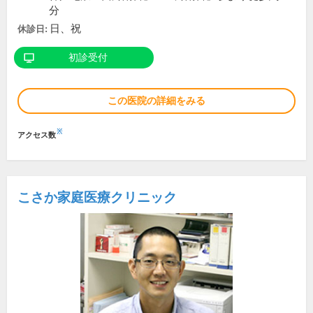
分
日、祝
休診日:
初診受付
この医院の詳細をみる
※
アクセス数
こさか家庭医療クリニック