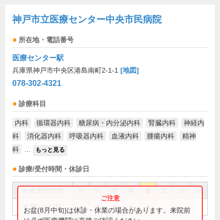
神戸市立医療センター中央市民病院
所在地・電話番号
医療センター駅
兵庫県神戸市中央区港島南町2-1-1
[地図]
078-302-4321
診療科目
内科
循環器内科
糖尿病・内分泌内科
腎臓内科
神経内
科
消化器内科
呼吸器内科
血液内科
腫瘍内科
精神
科
...
もっと見る
診療/受付時間・休診日
外来受付時間
月
火
水
木
金
土
日
祝
8:30～11:30
●
●
●
●
●
お盆(8月中旬)は休診・休業の場合があります。来院前