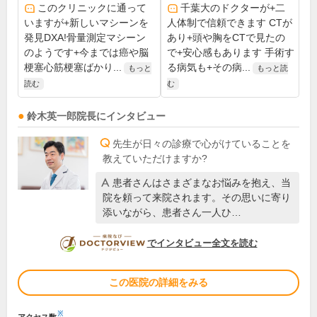
このクリニックに通って
千葉大のドクターが+二
いますが+新しいマシーンを
人体制で信頼できます CTが
発見DXA!骨量測定マシーン
あり+頭や胸をCTで見たの
のようです+今までは癌や脳
で+安心感もあります 手術す
梗塞心筋梗塞ばかり...
る病気も+その病...
もっと
もっと読
読む
む
鈴木英一郎
院長
にインタビュー
先生が日々の診療で心がけていることを
教えていただけますか?
患者さんはさまざまなお悩みを抱え、当
院を頼って来院されます。その思いに寄り
添いながら、患者さん一人ひ…
DOCTORVIEW
でインタビュー全文を読む
この医院の詳細をみる
※