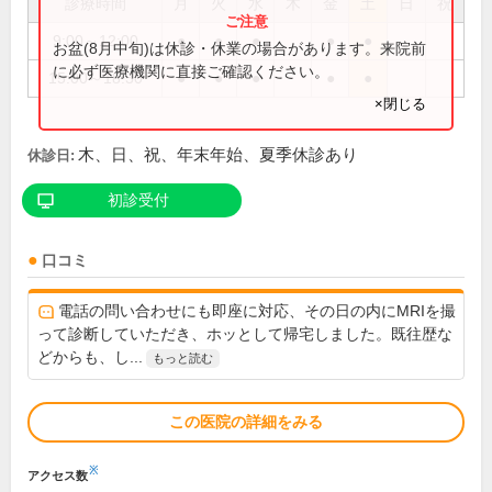
診療時間
月
火
水
木
金
土
日
祝
9:00～12:00
●
●
●
●
●
お盆(8月中旬)は休診・休業の場合があります。来院前
に必ず医療機関に直接ご確認ください。
15:00～18:30
●
●
●
●
●
×閉じる
木、日、祝、年末年始、夏季休診あり
休診日:
初診受付
口コミ
電話の問い合わせにも即座に対応、その日の内にMRIを撮
って診断していただき、ホッとして帰宅しました。既往歴な
どからも、し...
もっと読む
この医院の詳細をみる
※
アクセス数