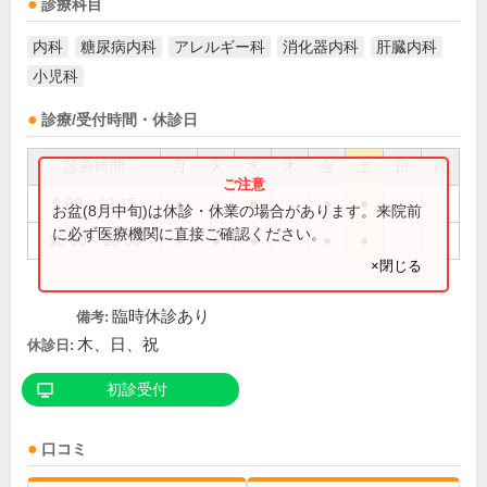
診療科目
内科
糖尿病内科
アレルギー科
消化器内科
肝臓内科
小児科
診療/受付時間・休診日
診療時間
月
火
水
木
金
土
日
祝
9:00～12:15
●
●
●
●
●
お盆(8月中旬)は休診・休業の場合があります。来院前
に必ず医療機関に直接ご確認ください。
15:00～18:00
●
●
●
●
●
×閉じる
臨時休診あり
備考:
木、日、祝
休診日:
初診受付
口コミ