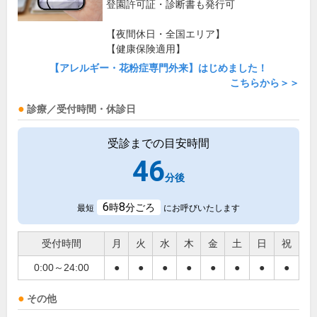
登園許可証・診断書も発行可
【夜間休日・全国エリア】
【健康保険適用】
【アレルギー・花粉症専門外来】はじめました！
こちらから＞＞
診療／受付時間・休診日
受診までの目安時間
46
分後
6
8
時
分ごろ
最短
にお呼びいたします
受付時間
月
火
水
木
金
土
日
祝
0:00～24:00
●
●
●
●
●
●
●
●
その他