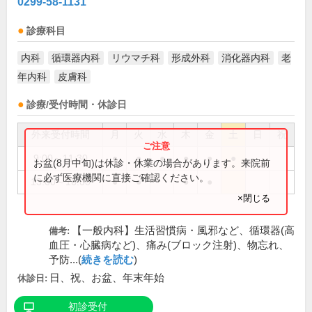
0299-58-1131
診療科目
内科
循環器内科
リウマチ科
形成外科
消化器内科
老
年内科
皮膚科
診療/受付時間・休診日
外来受付時間
月
火
水
木
金
土
日
祝
9:00～11:30
●
●
●
●
●
●
お盆(8月中旬)は休診・休業の場合があります。来院前
に必ず医療機関に直接ご確認ください。
13:00～16:00
●
●
●
●
×閉じる
【一般内科】生活習慣病・風邪など、循環器(高
備考:
血圧・心臓病など)、痛み(ブロック注射)、物忘れ、
予防...(
続きを読む
)
日、祝、お盆、年末年始
休診日:
初診受付