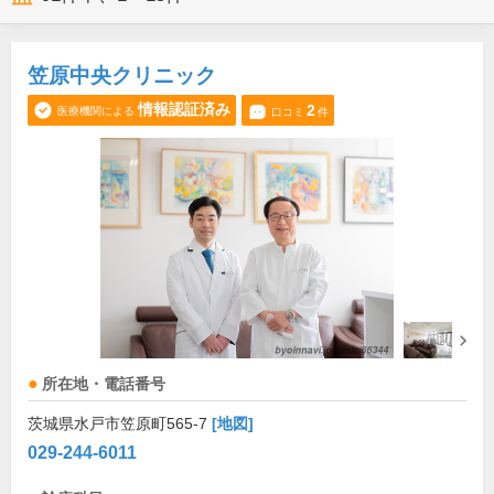
笠原中央クリニック
情報認証済み
2
医療機関による
口コミ
件
所在地・電話番号
茨城県水戸市笠原町565-7
[地図]
029-244-6011