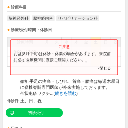
診療科目
脳神経外科
脳神経内科
リハビリテーション科
診療/受付時間・休診日
診療時間
月
火
水
木
金
土
日
祝
9:00～12:00
●
●
●
●
●
お盆(8月中旬)は休診・休業の場合があります。来院前
に必ず医療機関に直接ご確認ください。
14:00～17:00
●
●
●
●
●
×閉じる
手足の疼痛・しびれ、首痛・腰痛は毎週木曜日
備考:
に脊椎脊髄専門医師が外来実施しております。
帯状疱疹ワクチ...(
続きを読む
)
土、日、祝
休診日:
初診受付