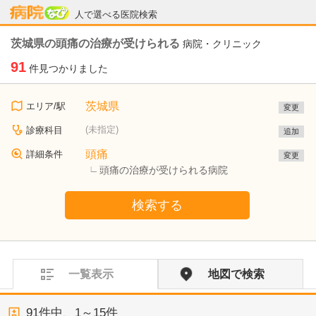
病院なび
人で選べる医院検索
茨城県の頭痛の治療が受けられる
病院・クリニック
91
件見つかりました
茨城県
エリア/駅
変更
(未指定)
診療科目
追加
頭痛
詳細条件
変更
頭痛の治療が受けられる病院
検索する
一覧表示
地図で検索
91
件中、
1～15件