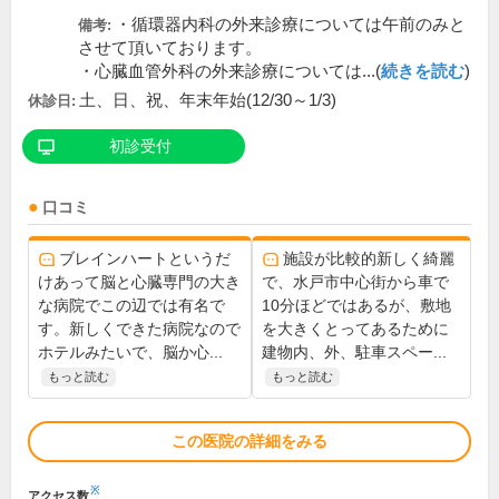
・循環器内科の外来診療については午前のみと
備考:
させて頂いております。
・心臓血管外科の外来診療については...(
続きを読む
)
土、日、祝、年末年始(12/30～1/3)
休診日:
初診受付
口コミ
ブレインハートというだ
施設が比較的新しく綺麗
けあって脳と心臓専門の大き
で、水戸市中心街から車で
な病院でこの辺では有名で
10分ほどではあるが、敷地
す。新しくできた病院なので
を大きくとってあるために
ホテルみたいで、脳か心...
建物内、外、駐車スペー...
もっと読む
もっと読む
この医院の詳細をみる
※
アクセス数