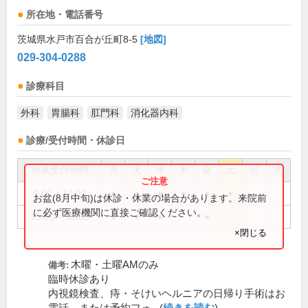
所在地・電話番号
茨城県水戸市百合が丘町8-5
[地図]
029-304-0288
診療科目
外科
胃腸科
肛門科
消化器内科
診療/受付時間・休診日
外来受付時間
月
火
水
木
金
土
日
祝
9:00～12:00
●
●
●
●
●
●
お盆(8月中旬)は休診・休業の場合があります。来院前
に必ず医療機関に直接ご確認ください。
15:00～18:00
●
●
●
●
×閉じる
木曜・土曜AMのみ
備考:
臨時休診あり
内視鏡検査、痔・そけいヘルニアの日帰り手術はお