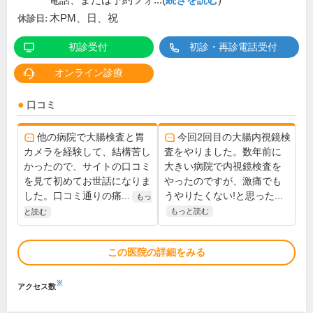
電話、または予約フォ...(
続きを読む
)
木PM、日、祝
休診日:
初診受付
初診・再診電話受付
オンライン診療
口コミ
他の病院で大腸検査と胃
今回2回目の大腸内視鏡検
カメラを経験して、結構苦し
査をやりました。数年前に
かったので、サイトの口コミ
大きい病院で内視鏡検査を
を見て初めてお世話になりま
やったのですが、激痛でも
した。口コミ通りの痛...
うやりたくない!と思った...
もっ
もっと読む
と読む
この医院の詳細をみる
※
アクセス数