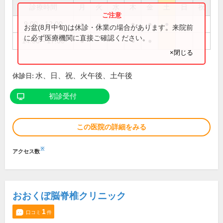
診療時間
月
火
水
木
金
土
日
祝
9:00～12:00
●
●
●
●
●
お盆(8月中旬)は休診・休業の場合があります。来院前
に必ず医療機関に直接ご確認ください。
14:00～17:00
●
●
●
×閉じる
水、日、祝、火午後、土午後
休診日:
初診受付
この医院の詳細をみる
※
アクセス数
おおくぼ脳脊椎クリニック
1
口コミ
件