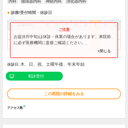
内科
循環器内科
神経内科
消化器内科
診療/受付時間・休診日
診療時間
月
火
水
木
金
土
日
祝
8:30～12:00
●
●
●
●
●
お盆(8月中旬)は休診・休業の場合があります。来院前
に必ず医療機関に直接ご確認ください。
13:30～17:30
●
●
●
●
×閉じる
木、日、祝、土曜午後、年末年始
休診日:
初診受付
この医院の詳細をみる
※
アクセス数