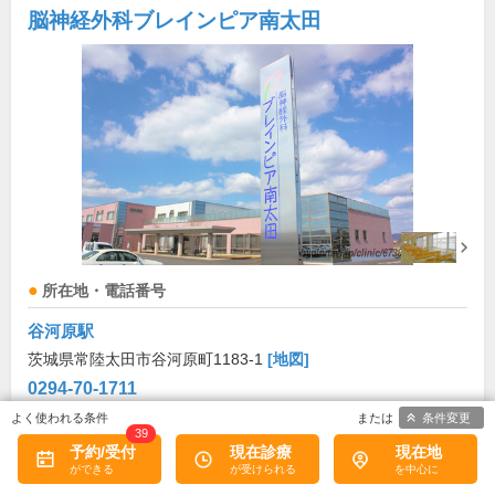
脳神経外科ブレインピア南太田
所在地・電話番号
谷河原駅
茨城県常陸太田市谷河原町1183-1
[地図]
0294-70-1711
条件変更
39
診療科目
予約/受付
現在診療
現在地
脳神経外科
循環器科
リハビリテーション科