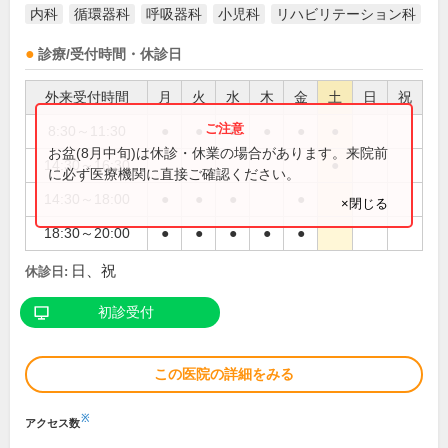
内科
循環器科
呼吸器科
小児科
リハビリテーション科
診療/受付時間・休診日
外来受付時間
月
火
水
木
金
土
日
祝
8:30～11:30
●
●
●
●
●
●
お盆(8月中旬)は休診・休業の場合があります。来院前
14:30～16:30
●
に必ず医療機関に直接ご確認ください。
14:30～18:00
●
●
●
●
×閉じる
18:30～20:00
●
●
●
●
●
日、祝
休診日:
初診受付
この医院の詳細をみる
※
アクセス数