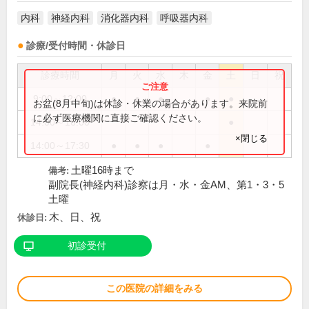
内科
神経内科
消化器内科
呼吸器内科
診療/受付時間・休診日
診療時間
月
火
水
木
金
土
日
祝
9:00～12:00
●
●
●
●
●
お盆(8月中旬)は休診・休業の場合があります。来院前
に必ず医療機関に直接ご確認ください。
14:00～16:00
●
×閉じる
14:00～17:30
●
●
●
●
土曜16時まで
備考:
副院長(神経内科)診察は月・水・金AM、第1・3・5
土曜
木、日、祝
休診日:
初診受付
この医院の詳細をみる