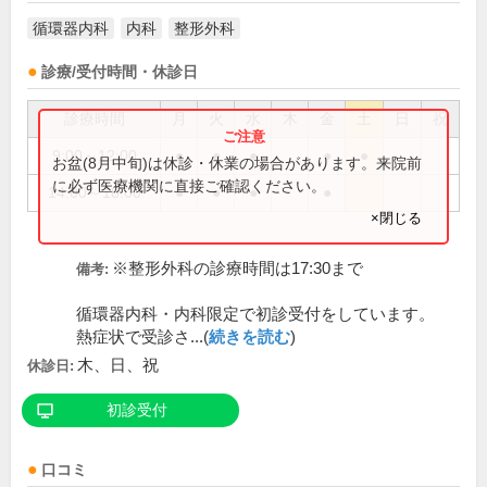
循環器内科
内科
整形外科
診療/受付時間・休診日
診療時間
月
火
水
木
金
土
日
祝
9:00～12:00
●
●
●
●
●
お盆(8月中旬)は休診・休業の場合があります。来院前
に必ず医療機関に直接ご確認ください。
14:00～18:00
●
●
●
●
×閉じる
※整形外科の診療時間は17:30まで
備考:
循環器内科・内科限定で初診受付をしています。
熱症状で受診さ...(
続きを読む
)
木、日、祝
休診日:
初診受付
口コミ