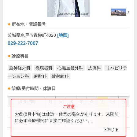
所在地・電話番号
茨城県水戸市青柳町4028
[地図]
029-222-7007
診療科目
脳神経外科
循環器科
心臓血管外科
皮膚科
リハビリテ
ーション科
麻酔科
放射線科
診療/受付時間・休診日
診療時間
月
火
水
木
金
土
日
祝
9:00～11:30
●
●
●
●
●
お盆(8月中旬)は休診・休業の場合があります。来院前
に必ず医療機関に直接ご確認ください。
13:00～16:00
●
●
●
●
●
×閉じる