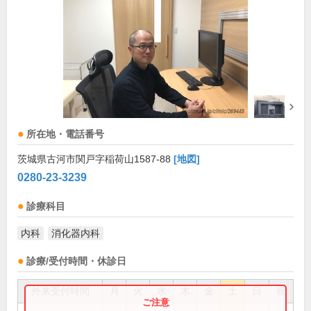
所在地・電話番号
茨城県古河市関戸字稲荷山1587-88
[地図]
0280-23-3239
診療科目
内科
消化器内科
診療/受付時間・休診日
外来受付時間
月
火
水
木
金
土
日
祝