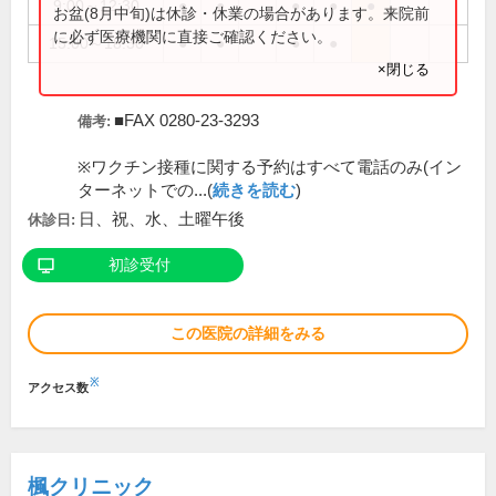
9:00～12:30
●
●
●
●
●
お盆(8月中旬)は休診・休業の場合があります。来院前
に必ず医療機関に直接ご確認ください。
15:00～18:30
●
●
●
●
×閉じる
■FAX 0280-23-3293
備考:
※ワクチン接種に関する予約はすべて電話のみ(イン
ターネットでの...(
続きを読む
)
日、祝、水、土曜午後
休診日:
初診受付
この医院の詳細をみる
※
アクセス数
楓クリニック