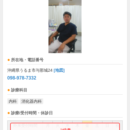
所在地・電話番号
沖縄県うるま市与那城24
[地図]
098-978-7332
診療科目
内科
消化器内科
診療/受付時間・休診日
外来受付時間
月
火
水
木
金
土
日
祝