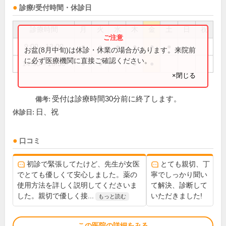
診療/受付時間・休診日
診療時間
月
火
水
木
金
土
日
祝
9:00～13:00
●
●
●
●
●
●
お盆(8月中旬)は休診・休業の場合があります。来院前
に必ず医療機関に直接ご確認ください。
14:30～18:30
●
●
●
●
×閉じる
受付は診療時間30分前に終了します。
備考:
日、祝
休診日:
口コミ
初診で緊張してたけど、先生が女医
とても親切、丁
でとても優しくて安心しました。薬の
寧でしっかり聞い
使用方法を詳しく説明してくださいま
て解決、診断して
した。親切で優しく接...
いただきました!
もっと読む
この医院の詳細をみる