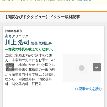
【病院なびドクタビュー】ドクター取材記事
沖縄県那覇市
友寄クリニック
川上 浩司
院長
取材記事
貴院の特長を教えてください。
当院は常勤医3名の3診体制に加
え、非常勤の先生にもお手伝いい
ただき、地域のかかりつけ医とし
て、発熱外来や花粉症の一般内科
から循環器内科まで幅広く診療し
ながら、内視鏡外科、消化器外
科、消化器内科、肛門外…
>>記事全文を読む