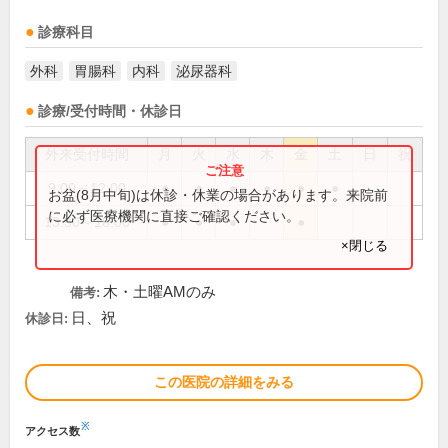
診療科目
外科
胃腸科
内科
泌尿器科
診療/受付時間・休診日
外来受付時間
月
火
水
木
金
土
日
祝
9:00～12:00
●
●
●
●
●
●
お盆(8月中旬)は休診・休業の場合があります。来院前
に必ず医療機関に直接ご確認ください。
13:30～18:00
●
●
●
●
×閉じる
木・土曜AMのみ
備考:
日、祝
休診日:
この医院の詳細をみる
※
アクセス数