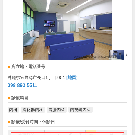
所在地・電話番号
沖縄県宜野湾市長田1丁目29-1
[地図]
098-893-5511
診療科目
内科
消化器内科
胃腸内科
内視鏡内科
診療/受付時間・休診日
診療時間
月
火
水
木
金
土
日
祝