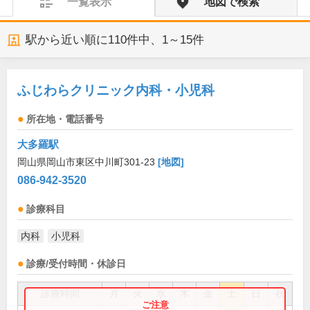
一覧表示
地図で検索
駅から近い順に
110
件中、
1～15件
ふじわらクリニック内科・小児科
所在地・電話番号
大多羅駅
岡山県岡山市東区中川町301-23
[地図]
086-942-3520
診療科目
内科
小児科
診療/受付時間・休診日
診療時間
月
火
水
木
金
土
日
祝