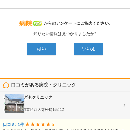
病院なび
からのアンケートにご協力ください。
知りたい情報は見つかりましたか?
はい
いいえ
口コミがある病院・クリニック
けしご山こどもクリニック
小児科
岡山県岡山市東区西大寺松崎162-12
5
口コミ: 1件