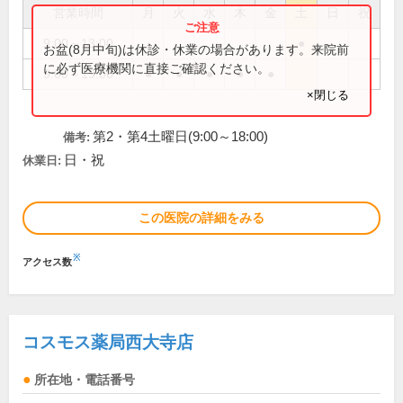
営業時間
月
火
水
木
金
土
日
祝
9:00～13:00
●
お盆(8月中旬)は休診・休業の場合があります。来院前
に必ず医療機関に直接ご確認ください。
9:00～19:00
●
●
●
●
●
×閉じる
第2・第4土曜日(9:00～18:00)
備考:
日・祝
休業日:
この医院の詳細をみる
※
アクセス数
コスモス薬局西大寺店
所在地・電話番号