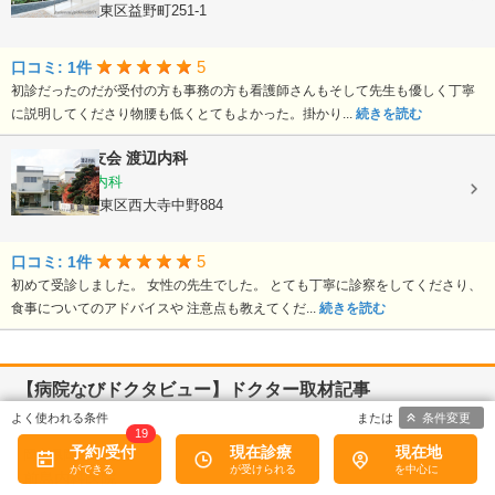
岡山県岡山市東区益野町251-1
5
口コミ: 1件
初診だったのだが受付の方も事務の方も看護師さんもそして先生も優しく丁寧
に説明してくださり物腰も低くとてもよかった。掛かり...
続きを読む
医療法人朋友会
渡辺内科
内科, 循環器内科
岡山県岡山市東区西大寺中野884
5
口コミ: 1件
初めて受診しました。 女性の先生でした。 とても丁寧に診察をしてくださり、
食事についてのアドバイスや 注意点も教えてくだ...
続きを読む
【病院なびドクタビュー】ドクター取材記事
条件変更
19
予約/受付
現在診療
現在地
岡山県岡山市南区
前島内科医院