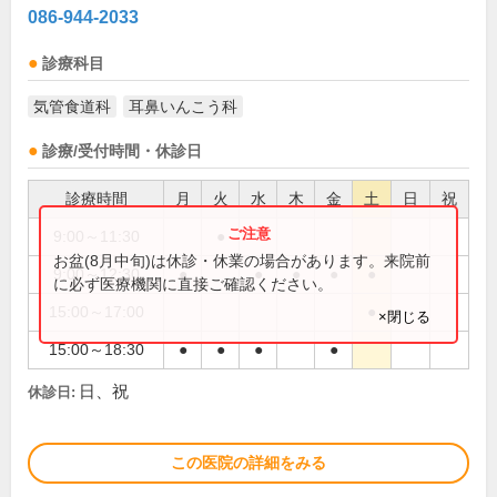
086-944-2033
診療科目
気管食道科
耳鼻いんこう科
診療/受付時間・休診日
診療時間
月
火
水
木
金
土
日
祝
9:00～11:30
●
お盆(8月中旬)は休診・休業の場合があります。来院前
9:00～12:30
●
●
●
●
●
に必ず医療機関に直接ご確認ください。
15:00～17:00
●
×閉じる
15:00～18:30
●
●
●
●
日、祝
休診日:
この医院の詳細をみる