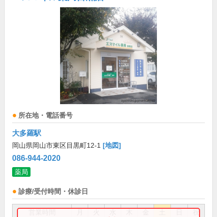
所在地・電話番号
大多羅駅
岡山県岡山市東区目黒町12-1
[地図]
086-944-2020
薬局
診療/受付時間・休診日
営業時間
月
火
水
木
金
土
日
祝