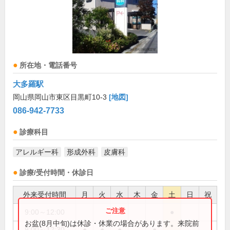
所在地・電話番号
大多羅駅
岡山県岡山市東区目黒町10-3
[地図]
086-942-7733
診療科目
アレルギー科
形成外科
皮膚科
診療/受付時間・休診日
外来受付時間
月
火
水
木
金
土
日
祝
9:00～12:00
●
お盆(8月中旬)は休診・休業の場合があります。来院前
9:00～12:30
●
●
●
●