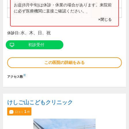
9:00～12:30
●
●
●
●
お盆(8月中旬)は休診・休業の場合があります。来院前
に必ず医療機関に直接ご確認ください。
16:00～19:00
●
●
●
×閉じる
水、木、日、祝
休診日:
初診受付
この医院の詳細をみる
※
アクセス数
けしご山こどもクリニック
1
口コミ
件