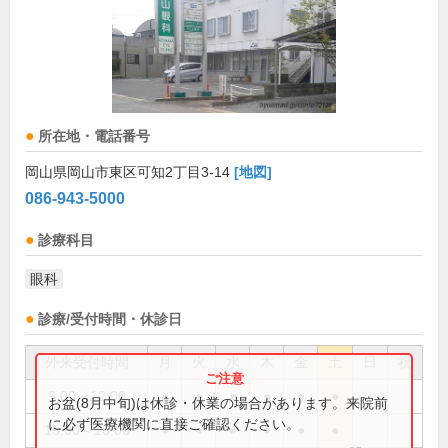
所在地・電話番号
岡山県岡山市東区可知2丁目3-14
[地図]
086-943-5000
診療科目
眼科
診療/受付時間・休診日
外来受付時間
月
火
水
木
金
土
日
祝
9:00～12:00
●
●
●
●
●
●
お盆(8月中旬)は休診・休業の場合があります。来院前
に必ず医療機関に直接ご確認ください。
15:00～18:00
●
●
●
●
●
●