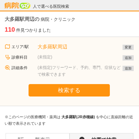
病院なび
人で選べる医院検索
大多羅駅周辺の
病院・クリニック
110
件見つかりました
大多羅駅周辺
エリア/駅
変更
(未指定)
診療科目
追加
(未指定)フリーワード、予約、専門、症状など
詳細条件
追加
で検索できます
検索する
※このページの医療機関・薬局は
大多羅駅(JR赤穂線)
を中心に直線距離の近
い順で表示されています