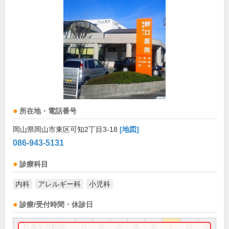
所在地・電話番号
岡山県岡山市東区可知2丁目3-18
[地図]
086-943-5131
診療科目
内科
アレルギー科
小児科
診療/受付時間・休診日
外来受付時間
月
火
水
木
金
土
日
祝