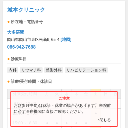
城本クリニック
所在地・電話番号
大多羅駅
岡山県岡山市東区松新町65-4
[地図]
086-942-7688
診療科目
内科
リウマチ科
整形外科
リハビリテーション科
診療/受付時間・休診日
外来受付時間
月
火
水
木
金
土
日
祝
9:00～12:30
●
●
●
●
●
●
お盆(8月中旬)は休診・休業の場合があります。来院前
に必ず医療機関に直接ご確認ください。
15:00～17:30
●
×閉じる
15:00～18:30
●
●
●
●
●