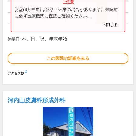
9:00～17:30
●
お盆(8月中旬)は休診・休業の場合があります。来院前
に必ず医療機関に直接ご確認ください。
9:00～19:00
●
●
●
●
×閉じる
木、日、祝、年末年始
休業日:
この医院の詳細をみる
※
アクセス数
河内山皮膚科形成外科