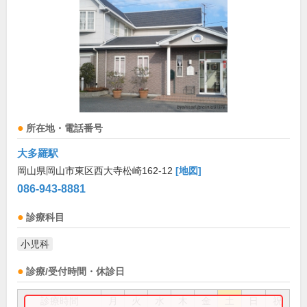
所在地・電話番号
大多羅駅
岡山県岡山市東区西大寺松崎162-12
[地図]
086-943-8881
診療科目
小児科
診療/受付時間・休診日
診療時間
月
火
水
木
金
土
日
祝