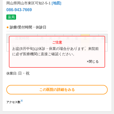
岡山県岡山市東区可知2-5-1
[地図]
086-943-7669
薬局
診療/受付時間・休診日
営業時間
月
火
水
木
金
土
日
祝
9:00～19:00
●
●
●
●
●
●
お盆(8月中旬)は休診・休業の場合があります。来院前
に必ず医療機関に直接ご確認ください。
×閉じる
日・祝
休業日:
この医院の詳細をみる
※
アクセス数