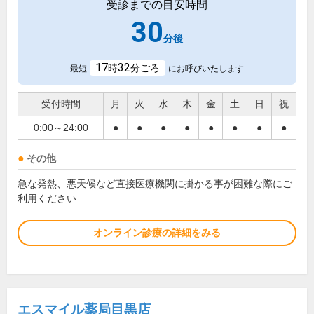
受診までの目安時間
30
分後
17
32
時
分ごろ
最短
にお呼びいたします
受付時間
月
火
水
木
金
土
日
祝
0:00～24:00
●
●
●
●
●
●
●
●
その他
急な発熱、悪天候など直接医療機関に掛かる事が困難な際にご
利用ください
オンライン診療の詳細をみる
エスマイル薬局目黒店