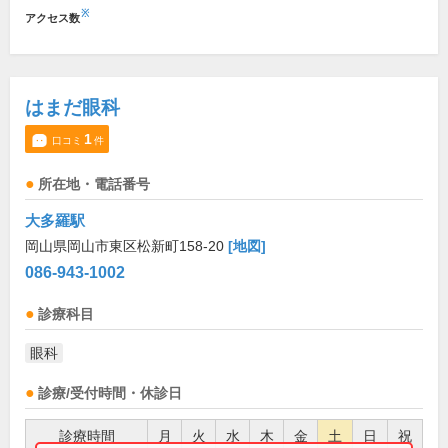
※
アクセス数
はまだ眼科
1
口コミ
件
所在地・電話番号
大多羅駅
岡山県岡山市東区松新町158-20
[地図]
086-943-1002
診療科目
眼科
診療/受付時間・休診日
診療時間
月
火
水
木
金
土
日
祝