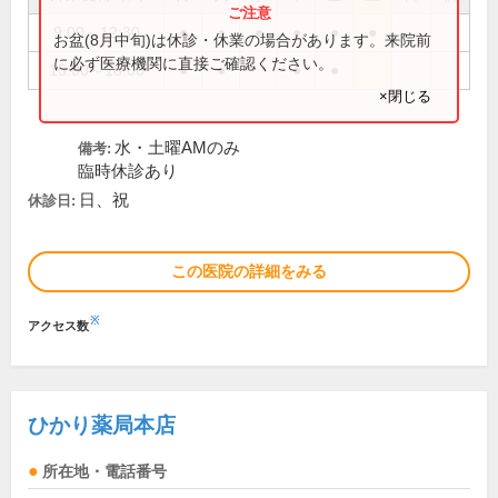
9:00～12:30
●
●
●
●
●
●
お盆(8月中旬)は休診・休業の場合があります。来院前
に必ず医療機関に直接ご確認ください。
15:00～18:00
●
●
●
●
×閉じる
水・土曜AMのみ
備考:
臨時休診あり
日、祝
休診日:
この医院の詳細をみる
※
アクセス数
ひかり薬局本店
所在地・電話番号