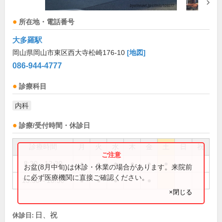
所在地・電話番号
大多羅駅
岡山県岡山市東区西大寺松崎176-10
[地図]
086-944-4777
診療科目
内科
診療/受付時間・休診日
診療時間
月
火
水
木
金
土
日
祝
8:30～12:30
●
●
●
●
●
●
お盆(8月中旬)は休診・休業の場合があります。来院前
に必ず医療機関に直接ご確認ください。
15:30～18:30
●
●
●
●
×閉じる
日、祝
休診日: