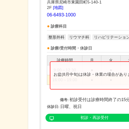
兵庫県尼崎市東園田町5-140-1
2F
[地図]
06-6493-1000
診療科目
整形外科
リウマチ科
リハビリテーショ
診療/受付時間・休診日
診療時間
月
火
9:00～12:30
●
●
お盆(8月中旬)は休診・休業の場合があ
16:00～19:00
●
●
初診受付は診療時間終了の15
備考:
日曜、祝日
休診日:
初診・再診受付