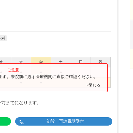
ン科
水
木
金
土
日
祝
●
●
●
●
ります。来院前に必ず医療機関に直接ご確認ください。
●
●
×閉じる
分前までになります。
初診・再診電話受付