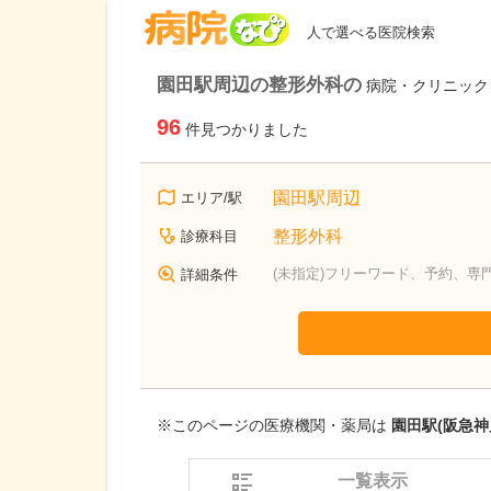
病院なび
人で選べる医院検索
園田駅周辺の整形外科の
病院・クリニック
96
件見つかりました
園田駅周辺
エリア/駅
整形外科
診療科目
(未指定)フリーワード、予約、専
詳細条件
※このページの医療機関・薬局は
園田駅(阪急神
一覧表示