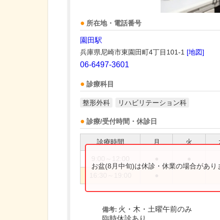
所在地・電話番号
園田駅
兵庫県尼崎市東園田町4丁目101-1
[地図]
06-6497-3601
診療科目
整形外科
リハビリテーション科
診療/受付時間・休診日
診療時間
月
火
9:00～12:00
●
●
お盆(8月中旬)は休診・休業の場合があ
16:30～19:00
●
火・木・土曜午前のみ
備考:
臨時休診あり