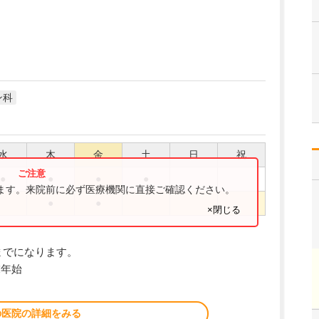
ン科
水
木
金
土
日
祝
●
●
●
●
ります。来院前に必ず医療機関に直接ご確認ください。
●
●
×閉じる
までになります。
末年始
の医院の詳細をみる