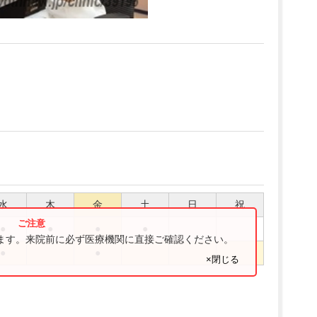
水
木
金
土
日
祝
●
●
●
●
ります。来院前に必ず医療機関に直接ご確認ください。
●
●
×閉じる