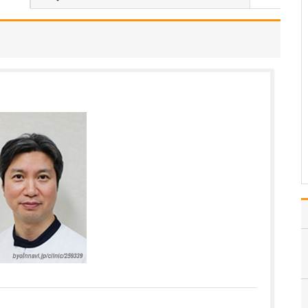
日々の診療で大切にしていることはありますか?
何より大切にしているの
は、患者さんのお話を丁
寧に聴くことです。整形
外科を受診される多くの
方が、痛みや不安を抱え
ながら来院されていま
す。そのつらさに寄り添
いながら、触診を含めた
細やかな診察を行い、レ
ント…
>>記事全文を読む