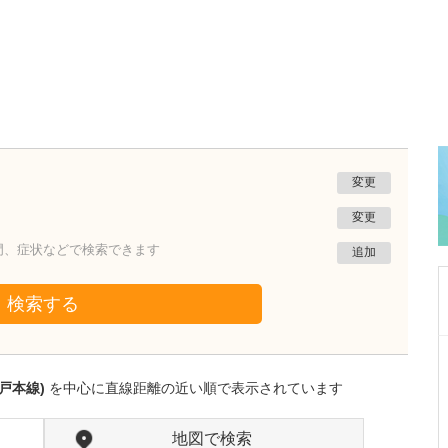
変更
変更
門、症状などで検索できます
追加
検索する
埼玉県東松山市
青山メディカルクリニック
戸本線)
を中心に直線距離の近い順で表示されています
青山 祐次
院長
青山 菜月
副院長
取材記事
地図で検索