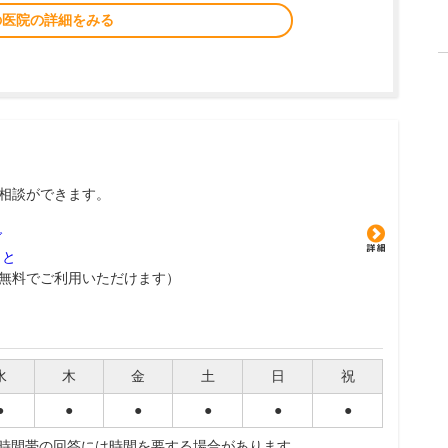
の医院の詳細をみる
相談ができます。
グ
こと
無料でご利用いただけます）
水
木
金
土
日
祝
●
●
●
●
●
●
夜時間帯の回答には時間を要する場合があります。