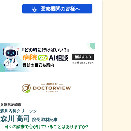
医療機関の皆様へ
医師(ドクター)の
兵庫県尼崎市
兵庫県神戸市西区
森川内科クリニック
いしだクリニッ
森川 髙司
石田 敏郎
院長
取材記事
日々の診療で心がけていることはありますか?
クリニックでの