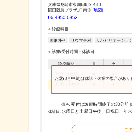
兵庫県尼崎市東園田町9-48-1
園田阪急プラザ1F 南側
[地図]
06-4950-0852
診療科目
整形外科
リウマチ科
リハビリテーショ
診療/受付時間・休診日
診療時間
月
火
9:00～12:30
●
●
お盆(8月中旬)は休診・休業の場合があ
16:00～19:00
●
●
受付は診療時間終了の30分前
備考:
水曜日と土曜日午後、日祝日、年
休診日:
こ