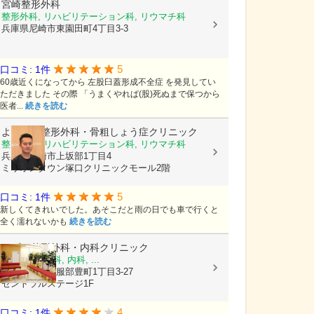
宮崎整形外科
整形外科, リハビリテーション科, リウマチ科
兵庫県尼崎市東園田町4丁目3-3
5
口コミ: 1件
60歳近くになってから 左股臼蓋形成不全症 を発見してい
ただきました その際 「うまくやれぱ(股)死ぬまで保つから
医者...
続きを読む
よしむら整形外科・骨粗しょう症クリニック
整形外科, リハビリテーション科, リウマチ科
兵庫県尼崎市上坂部1丁目4
ミリオンタウン塚口クリニックモール2階
5
口コミ: 1件
新しくてきれいでした。あそこだと雨の日でも車で行くと
全く濡れないかも
続きを読む
みずの整形外科・内科クリニック
整形外科, 外科, 内科, ...
大阪府豊中市服部豊町1丁目3-27
セントラルステージ1F
4
口コミ: 1件