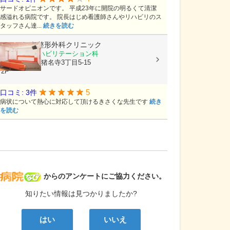
サードオピニオンです。 平成23年に開院の明るくて清潔
感溢れる病院です。 院長はじめ看護師さんやリハビリのス
タッフさん達...
続きを読む
ほんじょう整形外科クリニック
整形外科, リハビリテーション科
兵庫県尼崎市猪名寺3丁目5-15
2F
5
口コミ: 3件
病状について熱心に対応して頂けるきさくな先生です
続き
を読む
病院なび
からのアンケートにご協力ください。
知りたい情報は見つかりましたか?
はい
いいえ