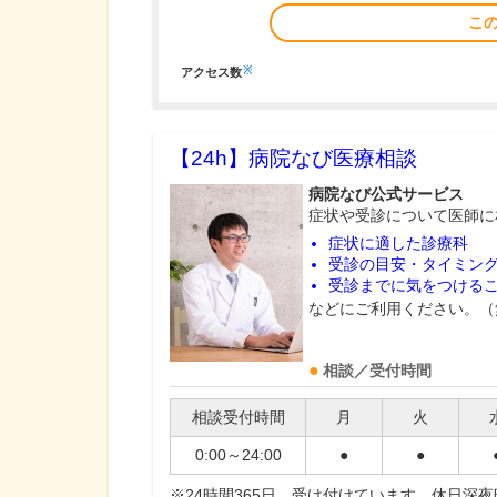
こ
※
アクセス数
【24h】
病院なび医療相談
病院なび公式サービス
症状や受診について医師に
症状に適した診療科
受診の目安・タイミン
受診までに気をつける
などにご利用ください。（
相談／受付時間
相談受付時間
月
火
0:00～24:00
●
●
※24時間365日、受け付けています。休日深