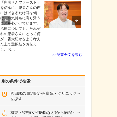
いることを教え
「患者さんファースト」
「画一的な対応
を信念に、患者さんの声
く、患者さんの
にはできるだけ耳を傾
状況に寄り添っ
け、お気持ちに寄り添う
を大切にしてい
ことを心がけています。
とえば、若い患
治療についても、それぞ
ら手術をすすめ
れの患者さんにとって何
場合でも、体力
が一番大切かをよく考え
た高齢の患者さ
た上で選択肢をお伝え
じ対応というわ
し、お…
>>記事全文を読む
きま…
別の条件で検索
園田駅の周辺駅から病院・クリニック
を探す
機能・特徴(女性医師など)から病院・