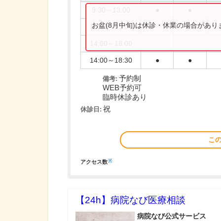
9:30～13:00
●
●
お盆(8月中旬)は休診・休業の場合があ
10:00～15:00
14:00～18:00
14:00～18:30
●
●
予約制
備考:
WEB予約可
臨時休診あり
祝
休診日:
こ
※
アクセス数
【24h】
病院なび医療相談
病院なび公式サービス