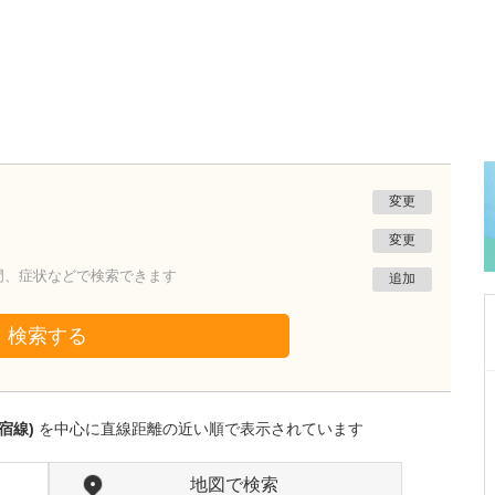
変更
変更
門、症状などで検索できます
追加
検索する
東京都新宿区
KDDIビルクリニック
宿線)
を中心に直線距離の近い順で表示されています
五十嵐 慶子
医師
取材記事
日々の診療で心がけていることを教えてくださ
地図で検索