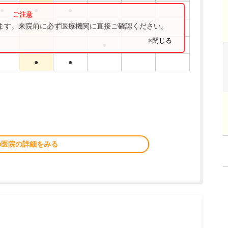
●
●
●
ります。来院前に必ず医療機関に直接ご確認ください。
●
×閉じる
●
●
●
の医院の詳細をみる