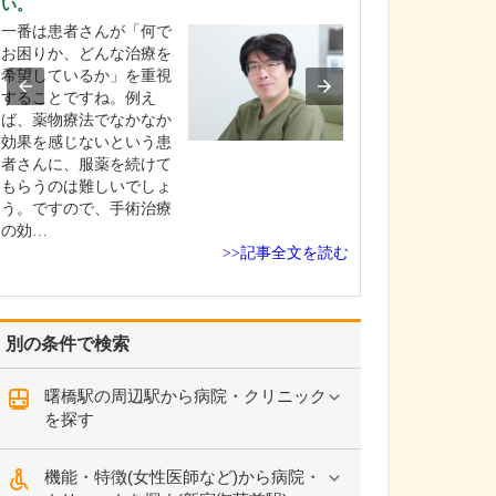
い。
ください。
一番は患者さんが「何で
一人ひとりのお
お困りか、どんな治療を
合わせた“オーダ
希望しているか」を重視
の診療”を大切に
することですね。例え
す。例えば、同
ば、薬物療法でなかなか
水でも、体質や
効果を感じないという患
ーの有無によっ
者さんに、服薬を続けて
治療は異なりま
もらうのは難しいでしょ
ため、生活習慣
う。ですので、手術治療
をお伺いするほ
の効…
>>記事全文を読む
別の条件で検索
曙橋駅の周辺駅から病院・クリニック
を探す
機能・特徴(女性医師など)から病院・