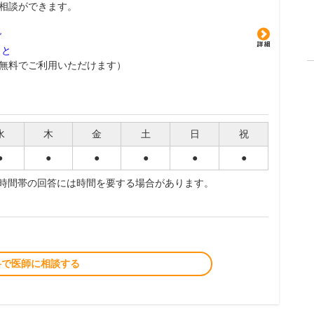
相談ができます。
グ
こと
無料でご利用いただけます）
水
木
金
土
日
祝
●
●
●
●
●
●
夜時間帯の回答には時間を要する場合があります。
料で医師に相談する