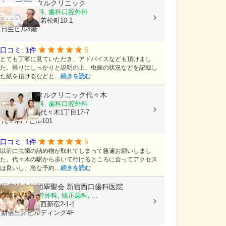
シープデンタルクリニック
歯科, 小児歯科, 歯科口腔外科
東京都新宿区若松町10-1
日生ビル4階
5
口コミ: 1件
とても丁寧に見ていただき、アドバイスなども頂けまし
た。帰りにしっかりと説明の上、虫歯の状況などを記載し
た紙を頂けるなどと...
続きを読む
ライラデンタルクリニック代々木
歯科, 小児歯科, 歯科口腔外科
東京都渋谷区代々木1丁目17-7
代々木FTビル101
5
口コミ: 1件
以前に虫歯の詰め物が取れてしまって急遽お願いしまし
た。代々木の駅から歩いて行けるところに合ってアクセス
は良いし、急な予約...
続きを読む
医療法人社団翠聖会
新宿西口歯科医院
歯科, 歯科口腔外科, 矯正歯科, ...
東京都新宿区西新宿2-1-1
新宿三井ビルディング4F