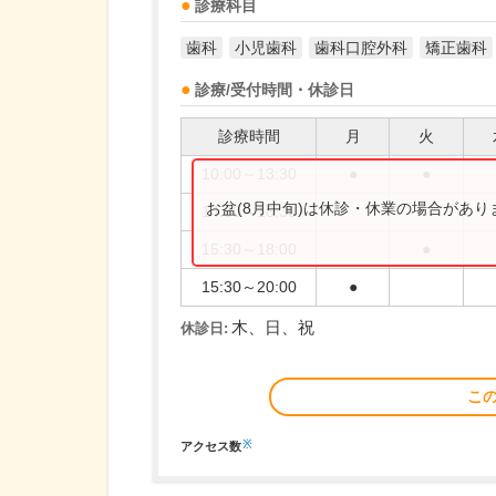
診療科目
歯科
小児歯科
歯科口腔外科
矯正歯科
診療/受付時間・休診日
診療時間
月
火
10:00～13:30
●
●
お盆(8月中旬)は休診・休業の場合があ
14:30～16:30
15:30～18:00
●
15:30～20:00
●
木、日、祝
休診日:
こ
※
アクセス数