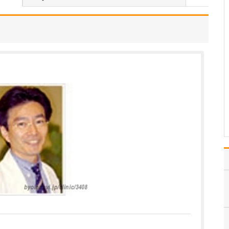
い。
患者さんの体の健康だけ
でなく心の健康にも寄り
添い、患者さんが健康に
生きることを支えてい
く、ということですね。
これは、医師を目指した
当時から変わらずもち続
けている私の原点です。
来院される方の多くは、
病気…
>>記事全文を読む