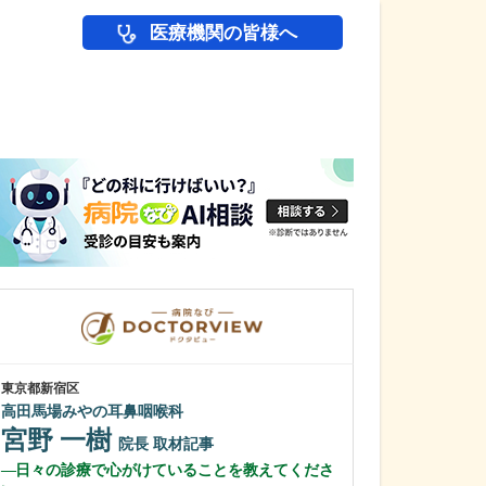
医療機関の皆様へ
医師(ドクター)の
東京都新宿区
東京都新宿区
高田馬場みやの耳鼻咽喉科
Smile中井小児
宮野 一樹
一城 千都
院長
取材記事
日々の診療で心がけていることを教えてくださ
先生が日々の診