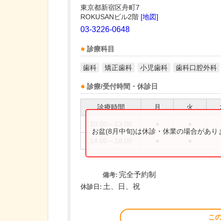
東京都新宿区舟町7
ROKUSANビル2階
[地図]
03-3226-0648
診療科目
歯科
矯正歯科
小児歯科
歯科口腔外科
診療/受付時間・休診日
診療時間
月
火
10:00～13:00
●
●
お盆(8月中旬)は休診・休業の場合があ
14:00～18:00
●
●
完全予約制
備考:
土、日、祝
休診日:
こ