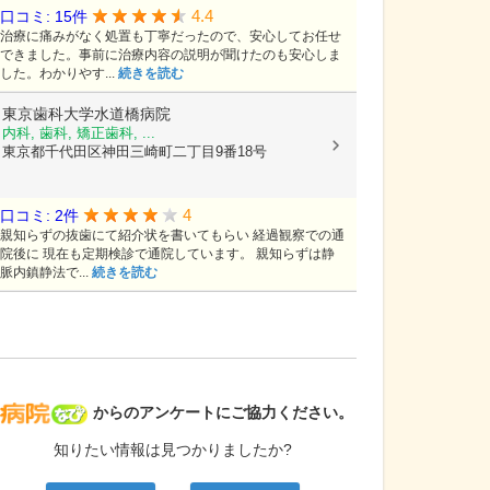
4.4
口コミ: 15件
治療に痛みがなく処置も丁寧だったので、安心してお任せ
できました。事前に治療内容の説明が聞けたのも安心しま
した。わかりやす...
続きを読む
東京歯科大学水道橋病院
内科, 歯科, 矯正歯科, ...
東京都千代田区神田三崎町二丁目9番18号
4
口コミ: 2件
親知らずの抜歯にて紹介状を書いてもらい 経過観察での通
院後に 現在も定期検診で通院しています。 親知らずは静
脈内鎮静法で...
続きを読む
病院なび
からのアンケートにご協力ください。
知りたい情報は見つかりましたか?