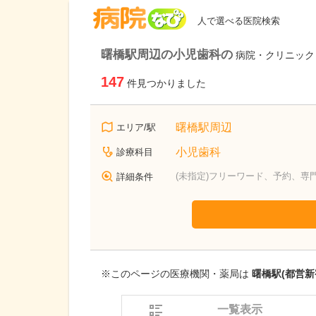
病院なび
人で選べる医院検索
曙橋駅周辺の小児歯科の
病院・クリニック
147
件見つかりました
曙橋駅周辺
エリア/駅
小児歯科
診療科目
(未指定)フリーワード、予約、専
詳細条件
※このページの医療機関・薬局は
曙橋駅(都営新
一覧表示