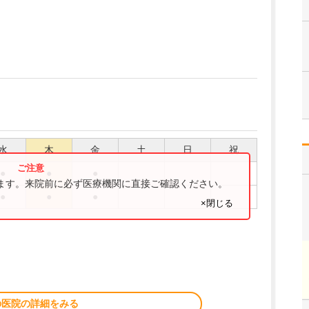
水
木
金
土
日
祝
●
●
●
ります。来院前に必ず医療機関に直接ご確認ください。
●
●
●
×閉じる
の医院の詳細をみる