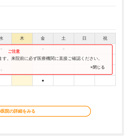
水
木
金
土
日
祝
●
●
●
ります。来院前に必ず医療機関に直接ご確認ください。
●
×閉じる
●
●
の医院の詳細をみる