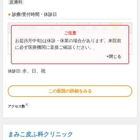
皮膚科
診療/受付時間・休診日
診療時間
月
火
水
木
金
土
日
祝
9:00～12:30
●
●
●
●
●
お盆(8月中旬)は休診・休業の場合があります。来院前
に必ず医療機関に直接ご確認ください。
15:00～18:30
●
●
●
●
×閉じる
水、日、祝
休診日:
この医院の詳細をみる
※
アクセス数
まみこ皮ふ科クリニック