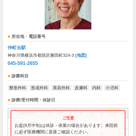
所在地・電話番号
仲町台駅
神奈川県横浜市都筑区勝田町324-3
[地図]
045-591-2655
診療科目
整形外科
形成外科
美容外科
皮膚科
内科
小児科
診療/受付時間・休診日
診療時間
月
火
水
木
金
土
日
祝
9:00～12:00
●
●
●
●
●
お盆(8月中旬)は休診・休業の場合があります。来院前
に必ず医療機関に直接ご確認ください。
14:30～17:00
●