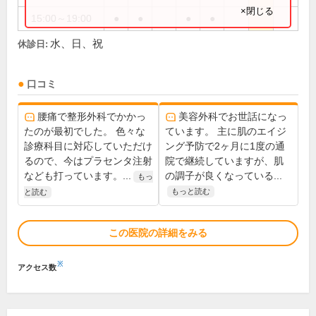
×閉じる
15:00～19:00
●
●
●
●
水、日、祝
休診日:
口コミ
腰痛で整形外科でかかっ
美容外科でお世話になっ
たのが最初でした。 色々な
ています。 主に肌のエイジ
診療科目に対応していただけ
ング予防で2ヶ月に1度の通
るので、今はプラセンタ注射
院で継続していますが、肌
なども打っています。...
の調子が良くなっている...
もっ
もっと読む
と読む
この医院の詳細をみる
※
アクセス数