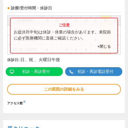
診療/受付時間・休診日
診療時間
月
火
水
木
金
土
日
祝
9:00～12:00
●
●
●
●
●
お盆(8月中旬)は休診・休業の場合があります。来院前
に必ず医療機関に直接ご確認ください。
9:00～14:00
●
×閉じる
15:00～18:00
●
●
●
●
日、祝 、火曜日午後
休診日:
初診・再診受付
初診・再診電話受付
この医院の詳細をみる
※
アクセス数