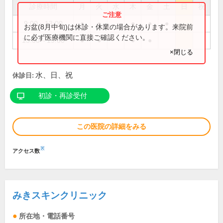
診療時間
月
火
水
木
金
土
日
祝
9:00～13:00
●
●
●
●
●
お盆(8月中旬)は休診・休業の場合があります。来院前
に必ず医療機関に直接ご確認ください。
15:00～19:00
●
●
●
●
×閉じる
水、日、祝
休診日:
初診・再診受付
この医院の詳細をみる
※
アクセス数
みきスキンクリニック
所在地・電話番号