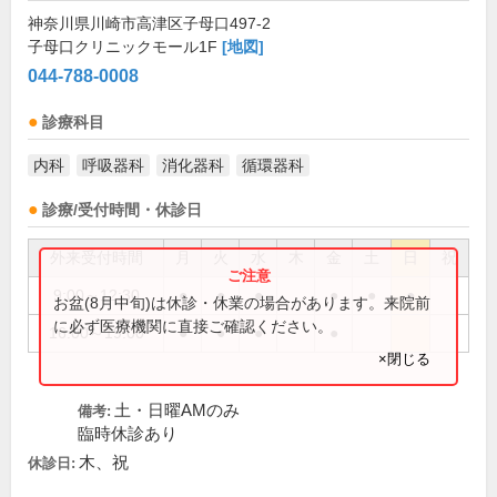
神奈川県川崎市高津区子母口497-2
子母口クリニックモール1F
[地図]
044-788-0008
診療科目
内科
呼吸器科
消化器科
循環器科
診療/受付時間・休診日
外来受付時間
月
火
水
木
金
土
日
祝
9:00～12:30
●
●
●
●
●
●
お盆(8月中旬)は休診・休業の場合があります。来院前
に必ず医療機関に直接ご確認ください。
16:00～19:00
●
●
●
●
×閉じる
土・日曜AMのみ
備考:
臨時休診あり
木、祝
休診日: