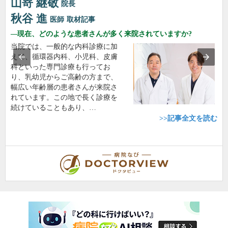
山嵜 継敬
院長
秋谷 進
医師
取材記事
現在、どのような患者さんが多く来院されていますか?
当院では、一般的な内科診療に加
えて、循環器内科、小児科、皮膚
科といった専門診療も行ってお
り、乳幼児からご高齢の方まで、
幅広い年齢層の患者さんが来院さ
れています。この地で長く診療を
続けていることもあり、…
>>記事全文を読む