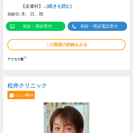
【皮膚科】...(
続きを読む
)
木、日、祝
休診日:
初診・再診受付
初診・再診電話受付
この医院の詳細をみる
※
アクセス数
松井クリニック
40
口コミ
件