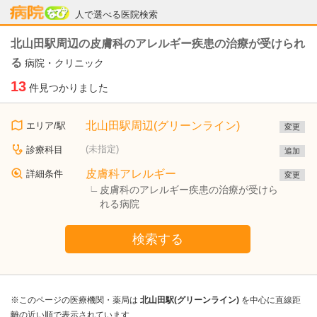
病院なび
人で選べる医院検索
北山田駅周辺の皮膚科のアレルギー疾患の治療が受けられ
る
病院・クリニック
13
件見つかりました
北山田駅周辺(グリーンライン)
エリア/駅
変更
(未指定)
診療科目
追加
皮膚科アレルギー
詳細条件
変更
皮膚科のアレルギー疾患の治療が受けら
れる病院
検索する
※このページの医療機関・薬局は
北山田駅(グリーンライン)
を中心に直線距
離の近い順で表示されています