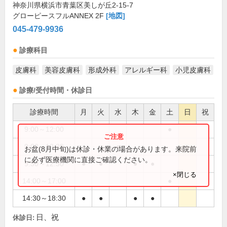
神奈川県横浜市青葉区美しが丘2-15-7
グローピースフルANNEX 2F
[地図]
045-479-9936
診療科目
皮膚科
美容皮膚科
形成外科
アレルギー科
小児皮膚科
診療/受付時間・休診日
診療時間
月
火
水
木
金
土
日
祝
9:00～12:00
●
9:00～12:30
●
お盆(8月中旬)は休診・休業の場合があります。来院前
に必ず医療機関に直接ご確認ください。
9:30～12:30
●
●
●
●
×閉じる
14:00～17:00
●
14:30～18:30
●
●
●
●
日、祝
休診日: