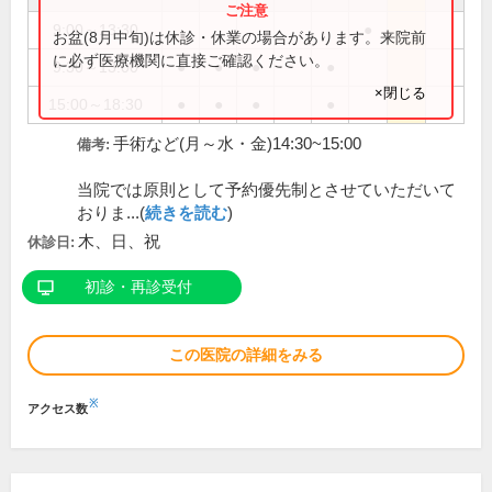
9:00～13:30
●
お盆(8月中旬)は休診・休業の場合があります。来院前
に必ず医療機関に直接ご確認ください。
9:30～13:00
●
●
●
●
×閉じる
15:00～18:30
●
●
●
●
手術など(月～水・金)14:30~15:00
備考:
当院では原則として予約優先制とさせていただいて
おりま...(
続きを読む
)
木、日、祝
休診日:
初診・再診受付
この医院の詳細をみる
※
アクセス数