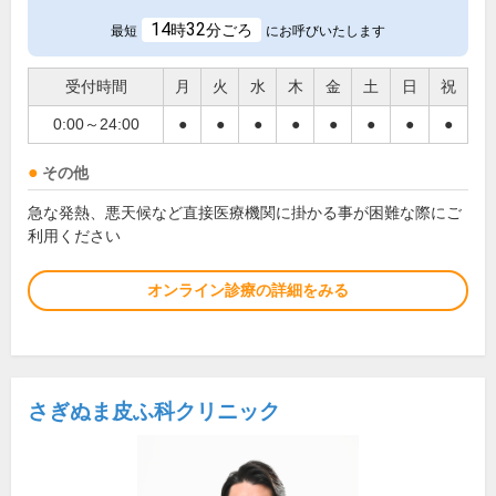
14
32
時
分ごろ
最短
にお呼びいたします
受付時間
月
火
水
木
金
土
日
祝
0:00～24:00
●
●
●
●
●
●
●
●
その他
急な発熱、悪天候など直接医療機関に掛かる事が困難な際にご
利用ください
オンライン診療の詳細をみる
さぎぬま皮ふ科クリニック