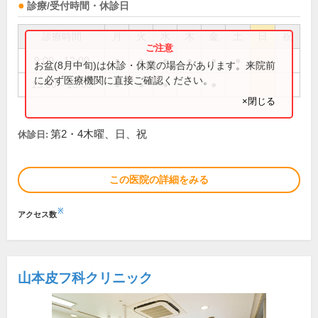
診療/受付時間・休診日
診療時間
月
火
水
木
金
土
日
祝
9:00～12:00
●
●
●
●
●
●
お盆(8月中旬)は休診・休業の場合があります。来院前
に必ず医療機関に直接ご確認ください。
15:00～18:00
●
●
●
●
×閉じる
第2・4木曜、日、祝
休診日:
この医院の詳細をみる
※
アクセス数
山本皮フ科クリニック