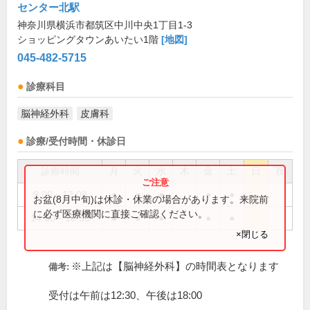
センター北駅
神奈川県横浜市都筑区中川中央1丁目1-3
ショッピングタウンあいたい1階
[地図]
045-482-5715
診療科目
脳神経外科
皮膚科
診療/受付時間・休診日
診療時間
月
火
水
木
金
土
日
祝
9:00～13:00
●
●
●
●
●
お盆(8月中旬)は休診・休業の場合があります。来院前
に必ず医療機関に直接ご確認ください。
14:30～18:30
●
●
●
●
●
×閉じる
※上記は【脳神経外科】の時間表となります
備考:
受付は午前は12:30、午後は18:00