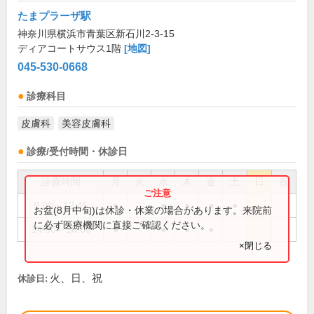
たまプラーザ駅
神奈川県横浜市青葉区新石川2-3-15
ディアコートサウス1階
[地図]
045-530-0668
診療科目
皮膚科
美容皮膚科
診療/受付時間・休診日
診療時間
月
火
水
木
金
土
日
祝
9:00～12:45
●
●
●
●
●
お盆(8月中旬)は休診・休業の場合があります。来院前
に必ず医療機関に直接ご確認ください。
14:00～18:00
●
●
●
●
×閉じる
火、日、祝
休診日: