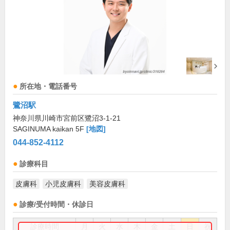
所在地・電話番号
鷺沼駅
神奈川県川崎市宮前区鷺沼3-1-21
SAGINUMA kaikan 5F
[地図]
044-852-4112
診療科目
皮膚科
小児皮膚科
美容皮膚科
診療/受付時間・休診日
診療時間
月
火
水
木
金
土
日
祝