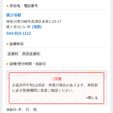
所在地・電話番号
梶が谷駅
神奈川県川崎市高津区末長1-23-17
梶ヶ谷Jビル 3F
[地図]
044-854-1112
診療科目
皮膚科
美容皮膚科
診療/受付時間・休診日
診療時間
月
火
水
木
金
土
日
祝
9:00～12:30
●
●
●
●
お盆(8月中旬)は休診・休業の場合があります。来院前
に必ず医療機関に直接ご確認ください。
9:00～13:00
●
×閉じる
15:00～18:30
●
●
●
●
木、日、祝
休診日: