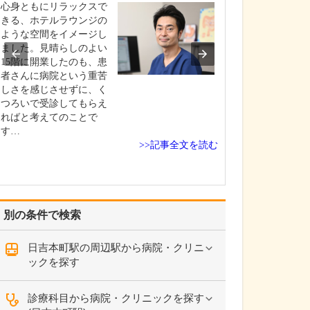
うですね。
心身ともにリラックスで
専門的な検査か
きる、ホテルラウンジの
治療までを院内
ような空間をイメージし
て行える体制を
ました。見晴らしのよい
ます。具体的には
15階に開業したのも、患
査、レントゲン
者さんに病院という重苦
査、膀胱鏡検査
しさを感じさせずに、く
(エコー)検査、
つろいで受診してもらえ
定、血液検査、尿
ればと考えてのことで
性・沈査)など、
す…
>>記事全文を読む
別の条件で検索
日吉本町駅の周辺駅から病院・クリニ
ックを探す
診療科目から病院・クリニックを探す