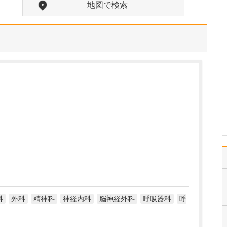
うな診療が受けられますか?
地図で検索
風邪やインフルエンザ、
生活習慣病といった身近
な疾患をはじめ、健康診
断やワクチン接種などの
予防医療まで、内科全般
を幅広く診療していま
す。さらに、私は消化器
病専門医・消化器内視鏡
専門医・肝臓専門医の資
格を…
>>記事全文を読む
科
外科
精神科
神経内科
脳神経外科
呼吸器科
呼