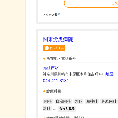
こ
※
アクセス数
関東労災病院
1
口コミ
件
所在地・電話番号
元住吉駅
神奈川県川崎市中原区木月住吉町1-1
[地図]
044-411-3131
診療科目
内科
血液内科
外科
精神科
神経内科
器科
...
もっと見る