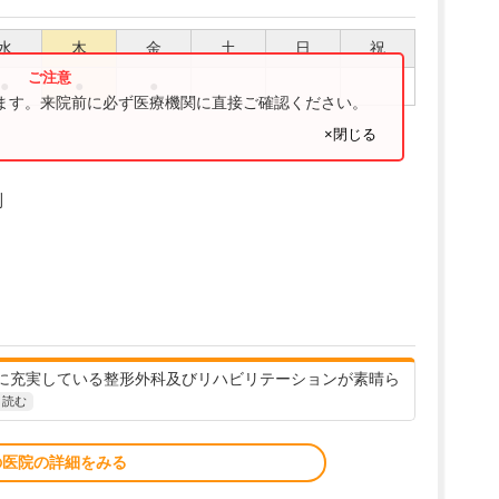
水
木
金
土
日
祝
●
●
●
ります。来院前に必ず医療機関に直接ご確認ください。
×閉じる
制
に充実している整形外科及びリハビリテーションが素晴ら
と読む
の医院の詳細をみる