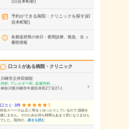
(日吉本町駅)
予約ができる病院・クリニックを探す(日
吉本町駅)
各都道府県の休日・夜間診療、救急、当
番医情報
口コミがある病院・クリニック
川崎市立井田病院
内科, アレルギー科, 血液内科, ...
神奈川県川崎市中原区井田2丁目27-1
5
口コミ: 3件
待合スペースは,広く明るくゆったりしているので,混雑を
感じません。そのためか待ち時間もあまり苦になりません
でした。院内の...
続きを読む