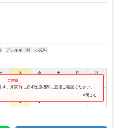
科
アレルギー科
小児科
水
木
金
土
日
祝
●
●
ります。来院前に必ず医療機関に直接ご確認ください。
●
●
×閉じる
●
●