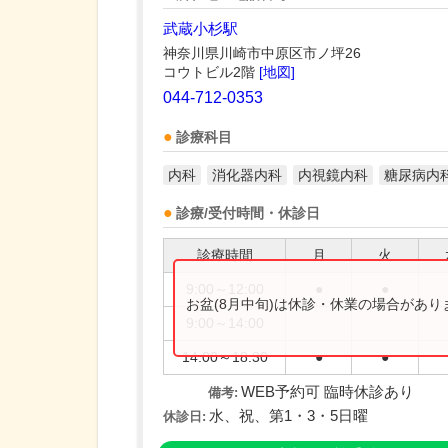
武蔵小杉駅
神奈川県川崎市中原区市ノ坪26
コウトビル2階
[地図]
044-712-0353
診療科目
内科
消化器内科
内視鏡内科
糖尿病内
診療/受付時間・休診日
診療時間
月
火
9:00～12:00
●
●
お盆(8月中旬)は休診・休業の場合があ
9:00～14:00
14:00～18:30
●
●
WEB予約可 臨時休診あり
備考:
水、祝、第1・3・5日曜
休診日: