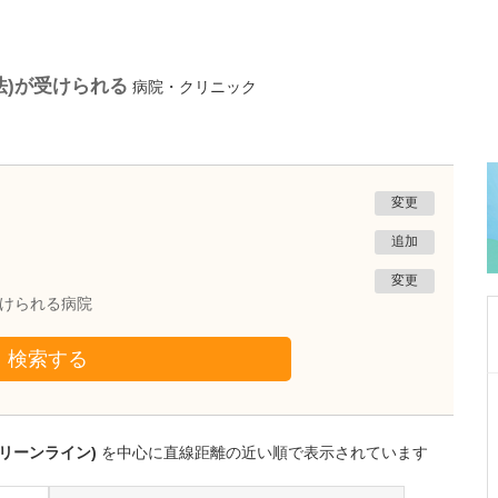
法)が受けられる
病院・クリニック
変更
追加
変更
受けられる病院
検索する
神奈川県川崎市中原区
武蔵小杉あがわ内科・消化器クリニック
阿川 周平
リーンライン)
を中心に直線距離の近い順で表示されています
院長
取材記事
貴院の特長を教えてください。具体的にどのよ