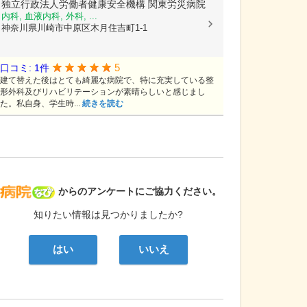
独立行政法人労働者健康安全機構
関東労災病院
内科, 血液内科, 外科, ...
神奈川県川崎市中原区木月住吉町1-1
5
口コミ: 1件
建て替えた後はとても綺麗な病院で、特に充実している整
形外科及びリハビリテーションが素晴らしいと感じまし
た。私自身、学生時...
続きを読む
病院なび
からのアンケートにご協力ください。
知りたい情報は見つかりましたか?
はい
いいえ