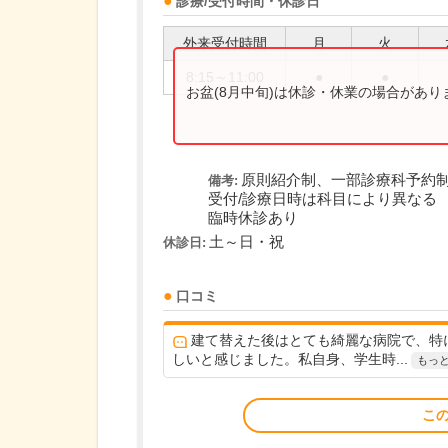
診療/受付時間・休診日
外来受付時間
月
火
8:15～11:00
●
●
お盆(8月中旬)は休診・休業の場合があ
原則紹介制、一部診療科予約
備考:
受付/診療日時は科目により異なる
臨時休診あり
土～日・祝
休診日:
口コミ
建て替えた後はとても綺麗な病院で、特
しいと感じました。私自身、学生時...
もっ
こ