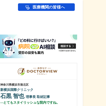
医療機関の皆様へ
医師(ドクター)の
神奈川県横浜市港北区
神奈川県横浜市港北
新横浜国際クリニック
綱島公園坂クリ
石黒 智也
清水 俊洋
理事長
取材記事
とてもスタイリッシュな院内ですね。
貴院は総合病院