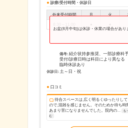
診療/受付時間・休診日
外来受付時間
月
火
8:30～11:00
●
●
お盆(8月中旬)は休診・休業の場合があ
紹介状持参推奨、一部診療科
備考:
受付/診療日時は科目により異なる
臨時休診あり
土～日・祝
休診日:
口コミ
待合スペースは,広く明るくゆったりして
ので,混雑を感じません。そのためか待ち時
あまり苦になりませんでした。院内の...
も
む