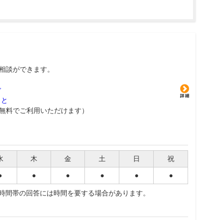
相談ができます。
グ
こと
無料でご利用いただけます）
水
木
金
土
日
祝
●
●
●
●
●
●
夜時間帯の回答には時間を要する場合があります。