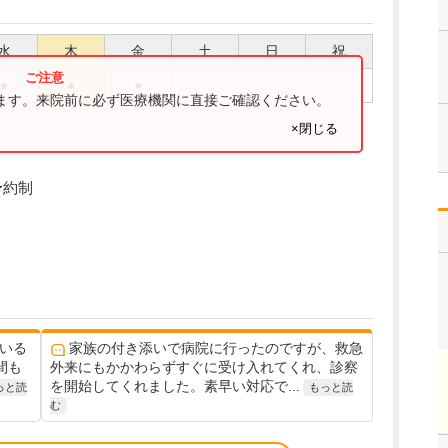
水
木
金
土
日
祝
●
●
●
ります。来院前に必ず医療機関に直接ご確認ください。
×閉じる
予約制
いる
家族の付き添いで病院に行ったのですが、救急
間も
外来にもかかわらずすぐに受け入れてくれ、診察
を開始してくれました。素早い対応で...
っと読
もっと読
む