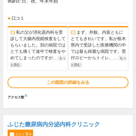
日、祝、年末年始
休診日:
口コミ
私の父が消化器内科を受
まず、外観、内装ともに
診して大腸内視鏡検査をして
とてもきれいです。私が栃木
もらいました。別の病院では
県内で受診した医療機関の中
とても痛くて途中で検査をや
では最も綺麗な病院です。受
めてしまったのですが...
付ロビーからトイレ、...
もっ
もっ
と読む
と読む
この医院の詳細をみる
※
アクセス数
ふじた糖尿病内分泌内科クリニック
3
口コミ
件