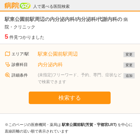
病院なび
人で選べる医院検索
駅東公園前駅周辺の内分泌内科/内分泌科/代謝内科の
病
院・クリニック
5
件見つかりました
駅東公園前駅周辺
エリア/駅
変更
内分泌内科
診療科目
変更
(未指定)フリーワード、予約、専門、症状など
詳細条件
追加
で検索できます
検索する
※このページの医療機関・薬局は
駅東公園前駅(芳賀・宇都宮LRT)
を中心に
直線距離の近い順で表示されています