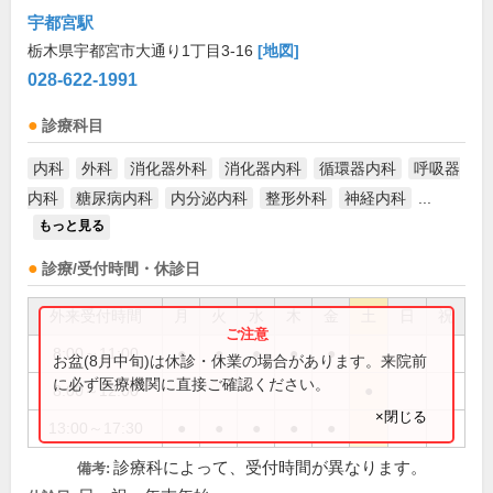
宇都宮駅
栃木県宇都宮市大通り1丁目3-16
[地図]
028-622-1991
診療科目
内科
外科
消化器外科
消化器内科
循環器内科
呼吸器
内科
糖尿病内科
内分泌内科
整形外科
神経内科
...
もっと見る
診療/受付時間・休診日
外来受付時間
月
火
水
木
金
土
日
祝
8:00～11:00
●
●
●
●
●
お盆(8月中旬)は休診・休業の場合があります。来院前
に必ず医療機関に直接ご確認ください。
8:00～12:00
●
×閉じる
13:00～17:30
●
●
●
●
●
診療科によって、受付時間が異なります。
備考: