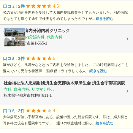
4.5
口コミ: 2件
私の父が消化器内科を受診して大腸内視鏡検査をしてもらいました。別の病院
ではとても痛くて途中で検査をやめてしまったのですが...
続きを読む
ふじた糖尿病内分泌内科クリニック
糖尿病内科, 内分泌内科, 代謝内科, ...
栃木県宇都宮市錦1-565-1
5
口コミ: 3件
咳がひどく、風邪かなと思って内科を受診致しました。 この時期病院はどこも
混んでいて受付や看護師・医師 皆イライラしてる人...
続きを読む
社会福祉法人恩賜財団済生会支部栃木県済生会
済生会宇都宮病院
内科, 血液内科, リウマチ科, ...
栃木県宇都宮市竹林町911-1
4
口コミ: 2件
大学病院が無い宇都宮市にある、設備の整った総合病院です。私は、婦人科と
耳鼻科に現在も通院中ですが、一通りの検査機材は揃っ...
続きを読む