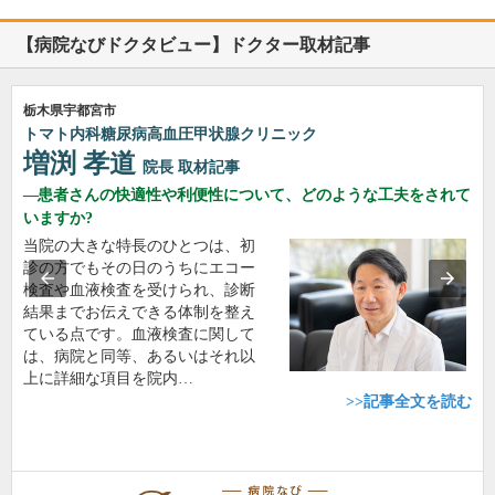
【病院なびドクタビュー】ドクター取材記事
栃木県宇都宮市
トマト内科糖尿病高血圧甲状腺クリニック
増渕 孝道
院長
取材記事
患者さんの快適性や利便性について、どのような工夫をされて
いますか?
当院の大きな特長のひとつは、初
診の方でもその日のうちにエコー
検査や血液検査を受けられ、診断
結果までお伝えできる体制を整え
ている点です。血液検査に関して
は、病院と同等、あるいはそれ以
上に詳細な項目を院内…
>>記事全文を読む