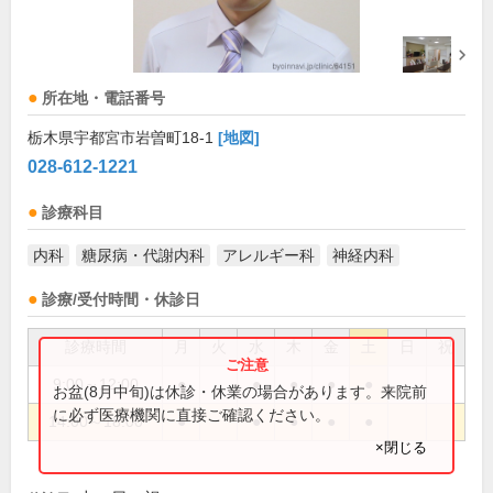
所在地・電話番号
栃木県宇都宮市岩曽町18-1
[地図]
028-612-1221
診療科目
内科
糖尿病・代謝内科
アレルギー科
神経内科
診療/受付時間・休診日
診療時間
月
火
水
木
金
土
日
祝
9:00～12:00
●
●
●
●
●
お盆(8月中旬)は休診・休業の場合があります。来院前
に必ず医療機関に直接ご確認ください。
14:00～18:00
●
●
●
●
●
×閉じる