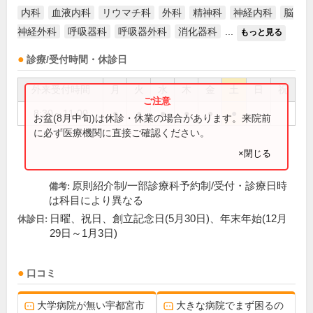
内科
血液内科
リウマチ科
外科
精神科
神経内科
脳
神経外科
呼吸器科
呼吸器外科
消化器科
...
もっと見る
診療/受付時間・休診日
外来受付時間
月
火
水
木
金
土
日
祝
8:30～11:00
●
●
●
●
●
●
お盆(8月中旬)は休診・休業の場合があります。来院前
に必ず医療機関に直接ご確認ください。
×閉じる
原則紹介制/一部診療科予約制/受付・診療日時
備考:
は科目により異なる
日曜、祝日、創立記念日(5月30日)、年末年始(12月
休診日:
29日～1月3日)
口コミ
大学病院が無い宇都宮市
大きな病院でまず困るの