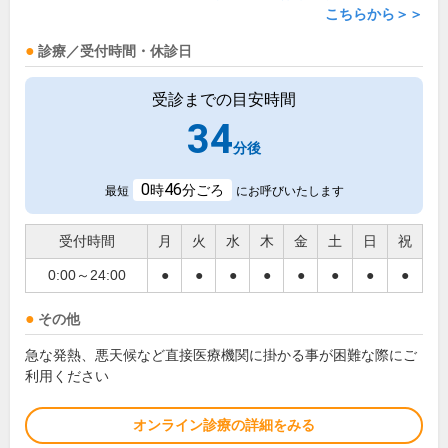
こちらから＞＞
診療／受付時間・休診日
受診までの目安時間
34
分後
0
46
時
分ごろ
最短
にお呼びいたします
受付時間
月
火
水
木
金
土
日
祝
0:00～24:00
●
●
●
●
●
●
●
●
その他
急な発熱、悪天候など直接医療機関に掛かる事が困難な際にご
利用ください
オンライン診療の詳細をみる