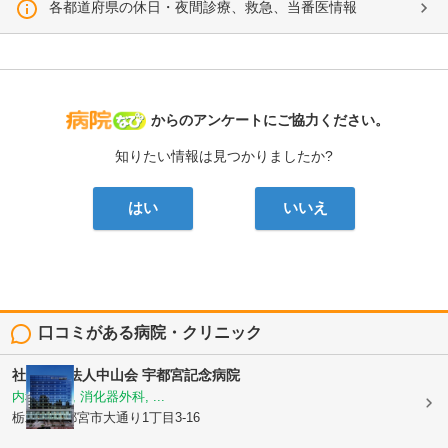
各都道府県の休日・夜間診療、救急、当番医情報
病院なび
からのアンケートにご協力ください。
知りたい情報は見つかりましたか?
はい
いいえ
口コミがある病院・クリニック
社会医療法人中山会
宇都宮記念病院
内科, 外科, 消化器外科, ...
栃木県宇都宮市大通り1丁目3-16