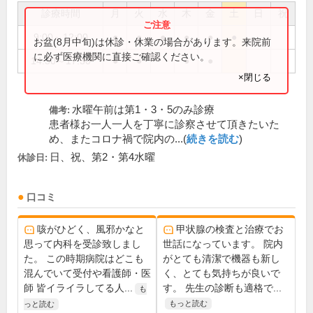
診療時間
月
火
水
木
金
土
日
祝
9:00～12:00
●
●
●
●
●
●
お盆(8月中旬)は休診・休業の場合があります。来院前
に必ず医療機関に直接ご確認ください。
14:30～17:30
●
●
●
●
×閉じる
水曜午前は第1・3・5のみ診療
備考:
患者様お一人一人を丁寧に診察させて頂きたいた
め、またコロナ禍で院内の...(
続きを読む
)
日、祝、第2・第4水曜
休診日:
口コミ
咳がひどく、風邪かなと
甲状腺の検査と治療でお
思って内科を受診致しまし
世話になっています。 院内
た。 この時期病院はどこも
がとても清潔で機器も新し
混んでいて受付や看護師・医
く、とても気持ちが良いで
師 皆イライラしてる人...
す。 先生の診断も適格で...
も
もっと読む
っと読む