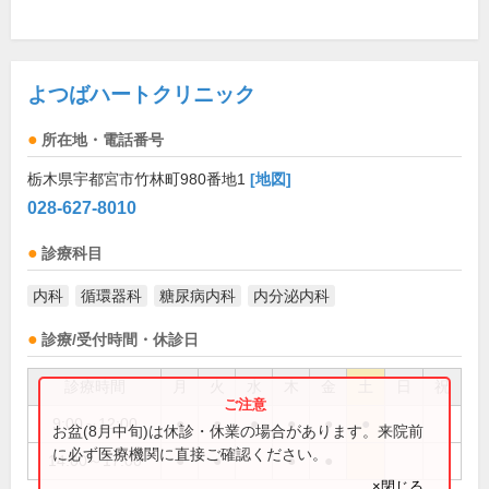
よつばハートクリニック
所在地・電話番号
栃木県宇都宮市竹林町980番地1
[地図]
028-627-8010
診療科目
内科
循環器科
糖尿病内科
内分泌内科
診療/受付時間・休診日
診療時間
月
火
水
木
金
土
日
祝
9:00～12:00
●
●
●
●
●
●
お盆(8月中旬)は休診・休業の場合があります。来院前
に必ず医療機関に直接ご確認ください。
14:00～17:00
●
●
●
●
×閉じる