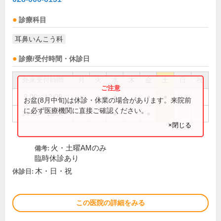
診療科目
耳鼻いんこう科
診療/受付時間・休診日
外来受付時間
月
火
水
木
金
土
日
祝
9:00～12:00
●
●
●
●
●
お盆(8月中旬)は休診・休業の場合があります。来院前
に必ず医療機関に直接ご確認ください。
14:30～18:00
●
●
●
×閉じる
火・土曜AMのみ
備考:
臨時休診あり
木・日・祝
休診日:
この医院の詳細をみる