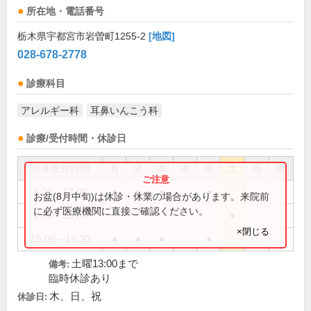
所在地・電話番号
栃木県宇都宮市岩曽町1255-2
[地図]
028-678-2778
診療科目
アレルギー科
耳鼻いんこう科
診療/受付時間・休診日
外来受付時間
月
火
水
木
金
土
日
祝
9:00～12:00
●
●
●
●
お盆(8月中旬)は休診・休業の場合があります。来院前
に必ず医療機関に直接ご確認ください。
9:00～13:00
●
×閉じる
15:00～18:30
●
●
●
●
土曜13:00まで
備考:
臨時休診あり
木、日、祝
休診日: