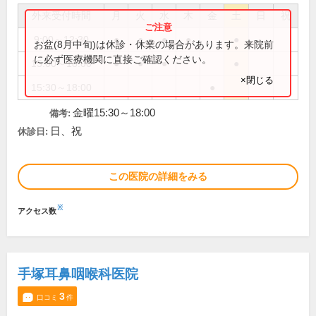
外来受付時間
月
火
水
木
金
土
日
祝
9:00～12:30
●
●
●
●
●
お盆(8月中旬)は休診・休業の場合があります。来院前
に必ず医療機関に直接ご確認ください。
15:00～18:00
●
●
●
●
×閉じる
15:30～18:00
●
金曜15:30～18:00
備考:
日、祝
休診日:
この医院の詳細をみる
※
アクセス数
手塚耳鼻咽喉科医院
3
口コミ
件