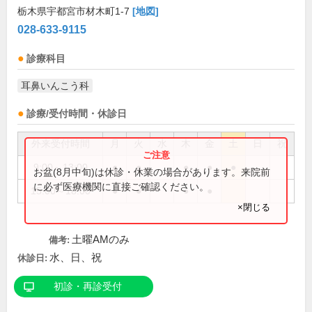
栃木県宇都宮市材木町1-7
[地図]
028-633-9115
診療科目
耳鼻いんこう科
診療/受付時間・休診日
外来受付時間
月
火
水
木
金
土
日
祝
9:00～13:00
●
●
●
●
●
お盆(8月中旬)は休診・休業の場合があります。来院前
に必ず医療機関に直接ご確認ください。
15:00～18:00
●
●
●
●
×閉じる
土曜AMのみ
備考:
水、日、祝
休診日:
初診・再診受付