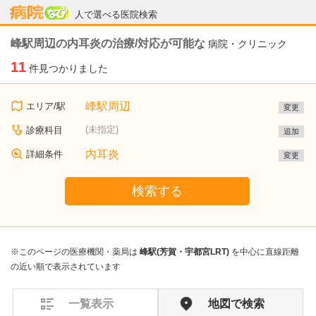
病院なび
人で選べる医院検索
峰駅周辺の内耳炎の治療/対応が可能な
病院・クリニック
11
件見つかりました
峰駅周辺
エリア/駅
変更
(未指定)
診療科目
追加
内耳炎
詳細条件
変更
検索する
※このページの医療機関・薬局は
峰駅(芳賀・宇都宮LRT)
を中心に直線距離
の近い順で表示されています
一覧表示
地図で検索