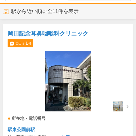
駅から近い順に全
11
件を表示
岡田記念耳鼻咽喉科クリニック
1
口コミ
件
所在地・電話番号
駅東公園前駅