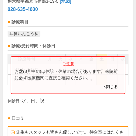
栃木県宇都宮市宿郷3-19-5
[地図]
028-635-4600
診療科目
耳鼻いんこう科
診療/受付時間・休診日
診療時間
月
火
水
木
金
土
日
祝
9:00～14:00
●
●
●
●
お盆(8月中旬)は休診・休業の場合があります。来院前
に必ず医療機関に直接ご確認ください。
15:00～18:00
●
×閉じる
水、日、祝
休診日:
口コミ
先生もスタッフも皆さん優しいです。 待合室にはたくさ