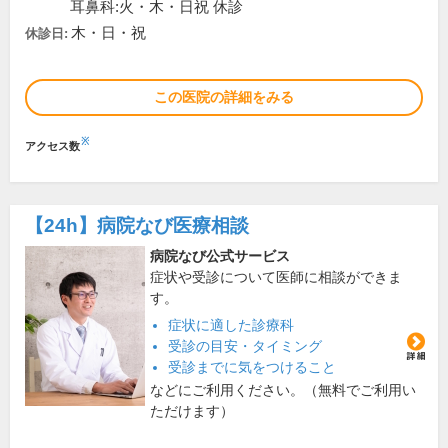
耳鼻科:火・木・日祝 休診
木・日・祝
休診日:
この医院の詳細をみる
※
アクセス数
【24h】
病院なび医療相談
病院なび公式サービス
症状や受診について医師に相談ができま
す。
症状に適した診療科
受診の目安・タイミング
受診までに気をつけること
などにご利用ください。（無料でご利用い
ただけます）