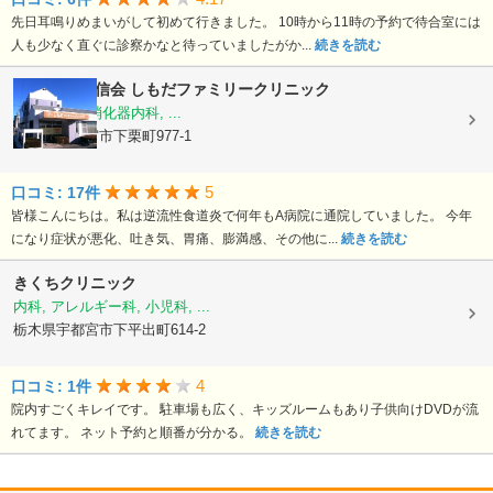
先日耳鳴りめまいがして初めて行きました。 10時から11時の予約で待合室には
人も少なく直ぐに診察かなと待っていましたがか...
続きを読む
医療法人 結信会
しもだファミリークリニック
内科, 外科, 消化器内科, ...
栃木県宇都宮市下栗町977-1
5
口コミ: 17件
皆様こんにちは。私は逆流性食道炎で何年もA病院に通院していました。 今年
になり症状が悪化、吐き気、胃痛、膨満感、その他に...
続きを読む
きくちクリニック
内科, アレルギー科, 小児科, ...
栃木県宇都宮市下平出町614-2
4
口コミ: 1件
院内すごくキレイです。 駐車場も広く、キッズルームもあり子供向けDVDが流
れてます。 ネット予約と順番が分かる。
続きを読む