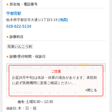
所在地・電話番号
宇都宮駅
栃木県宇都宮市大通り1丁目3-19
[地図]
028-622-5134
診療科目
耳鼻いんこう科
診療/受付時間・休診日
外来受付時間
月
火
水
木
金
土
日
祝
8:30～12:30
●
お盆(8月中旬)は休診・休業の場合があります。来院前
に必ず医療機関に直接ご確認ください。
9:00～12:30
●
●
●
●
×閉じる
14:30～18:00
●
●
●
●
土曜8:30～12:30
備考:
木・日・祝
休診日: