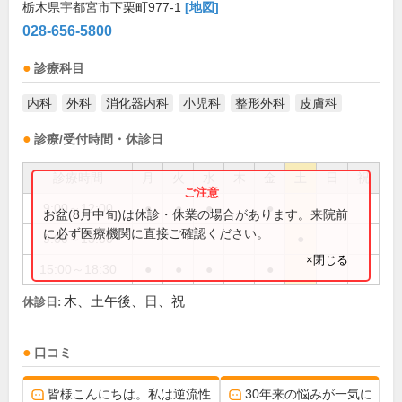
栃木県宇都宮市下栗町977-1
[地図]
028-656-5800
診療科目
内科
外科
消化器内科
小児科
整形外科
皮膚科
診療/受付時間・休診日
診療時間
月
火
水
木
金
土
日
祝
9:00～12:00
●
●
●
●
お盆(8月中旬)は休診・休業の場合があります。来院前
に必ず医療機関に直接ご確認ください。
9:00～13:00
●
×閉じる
15:00～18:30
●
●
●
●
木、土午後、日、祝
休診日:
口コミ
皆様こんにちは。私は逆流性
30年来の悩みが一気に