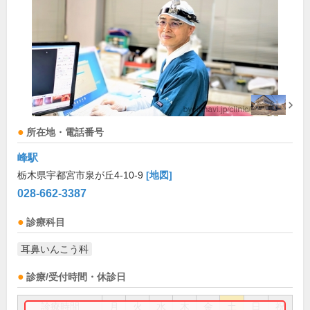
所在地・電話番号
峰駅
栃木県宇都宮市泉が丘4-10-9
[地図]
028-662-3387
診療科目
耳鼻いんこう科
診療/受付時間・休診日
診療時間
月
火
水
木
金
土
日
祝