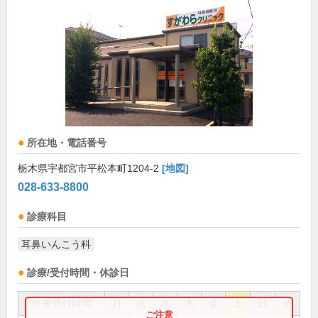
所在地・電話番号
栃木県宇都宮市平松本町1204-2
[地図]
028-633-8800
診療科目
耳鼻いんこう科
診療/受付時間・休診日
外来受付時間
月
火
水
木
金
土
日
祝