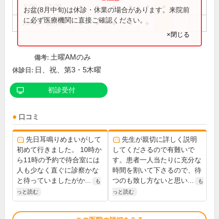
9:00～12:00
●
●
●
●
●
●
お盆(8月中旬)は休診・休業の場合があります。来院前
に必ず医療機関に直接ご確認ください。
14:30～18:00
●
●
●
●
●
×閉じる
土曜AMのみ
備考:
日、祝、第3・5木曜
休診日:
初診受付
口コミ
先日耳鳴りめまいがして
先生が親切に詳しく説明
初めて行きました。 10時か
してくださるので有難いで
ら11時の予約で待合室には
す。患者一人当たりに充分な
人も少なく直ぐに診察かな
時間を割いて下さるので、待
と待っていましたがか...
つのも致し方ないと思い...
も
も
っと読む
っと読む