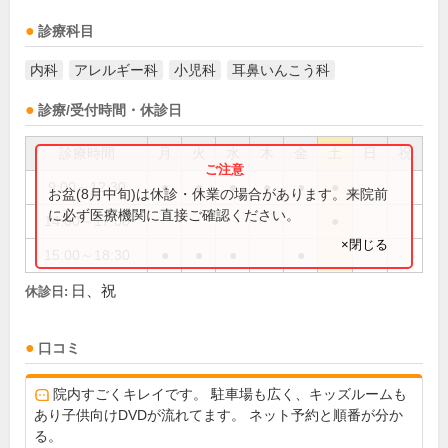
診療科目
内科
アレルギー科
小児科
耳鼻いんこう科
診療/受付時間・休診日
診療時間
月
火
水
木
金
土
日
祝
9:00～12:30
●
●
●
●
●
●
お盆(8月中旬)は休診・休業の場合があります。来院前
に必ず医療機関に直接ご確認ください。
14:00～17:00
●
×閉じる
15:00～18:30
●
●
●
●
日、祝
休診日:
口コミ
院内すごくキレイです。 駐車場も広く、キッズルームも
あり子供向けDVDが流れてます。 ネット予約と順番が分か
る。