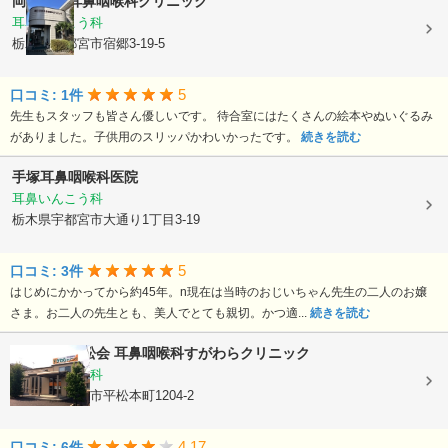
岡田記念耳鼻咽喉科クリニック
耳鼻いんこう科
栃木県宇都宮市宿郷3-19-5
5
口コミ: 1件
先生もスタッフも皆さん優しいです。 待合室にはたくさんの絵本やぬいぐるみ
がありました。子供用のスリッパかわいかったです。
続きを読む
手塚耳鼻咽喉科医院
耳鼻いんこう科
栃木県宇都宮市大通り1丁目3-19
5
口コミ: 3件
はじめにかかってから約45年。n現在は当時のおじいちゃん先生の二人のお嬢
さま。お二人の先生とも、美人でとても親切。かつ適...
続きを読む
医療法人藤松会
耳鼻咽喉科すがわらクリニック
耳鼻いんこう科
栃木県宇都宮市平松本町1204-2
4.17
口コミ: 6件