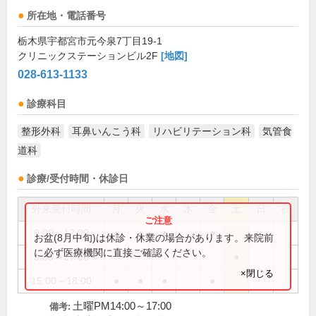
所在地・電話番号
栃木県宇都宮市元今泉7丁目19-1
クリニックステーションビル2F
[地図]
028-613-1133
診療科目
整形外科
耳鼻いんこう科
リハビリテーション科
気管食
道科
診療/受付時間・休診日
外来受付時間
月
火
水
木
金
土
日
祝
9:00～12:00
●
●
●
●
お盆(8月中旬)は休診・休業の場合があります。来院前
に必ず医療機関に直接ご確認ください。
9:00～17:00
●
×閉じる
15:00～18:00
●
●
●
●
土曜PM14:00～17:00
備考: