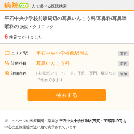
病院なび
人で選べる医院検索
平石中央小学校前駅周辺の耳鼻いんこう科/耳鼻科/耳鼻咽
喉科の
病院・クリニック
6
件見つかりました
平石中央小学校前駅周辺
エリア/駅
変更
耳鼻いんこう科
診療科目
変更
(未指定)フリーワード、予約、専門、症状など
詳細条件
追加
で検索できます
検索する
※このページの医療機関・薬局は
平石中央小学校前駅(芳賀・宇都宮LRT)
を
中心に直線距離の近い順で表示されています