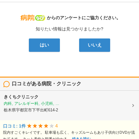
病院なび
からのアンケートにご協力ください。
知りたい情報は見つかりましたか?
はい
いいえ
口コミがある病院・クリニック
きくちクリニック
内科, アレルギー科, 小児科, ...
栃木県宇都宮市下平出町614-2
4
口コミ: 1件
院内すごくキレイです。 駐車場も広く、キッズルームもあり子供向けDVDが流