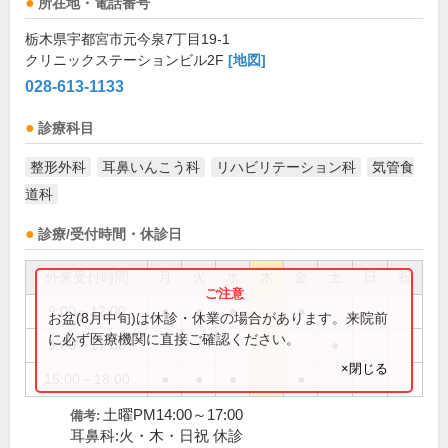
所在地・電話番号
栃木県宇都宮市元今泉7丁目19-1
クリニックステーションビル2F
[地図]
028-613-1133
診療科目
整形外科
耳鼻いんこう科
リハビリテーション科
気管食
道科
診療/受付時間・休診日
外来受付時間
月
火
水
木
金
土
日
祝
9:00～12:00
●
●
●
●
お盆(8月中旬)は休診・休業の場合があります。来院前
に必ず医療機関に直接ご確認ください。
9:00～17:00
●
×閉じる
15:00～18:00
●
●
●
●
土曜PM14:00～17:00
備考:
耳鼻科:火・木・日祝 休診