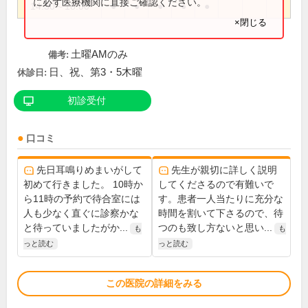
に必ず医療機関に直接ご確認ください。
14:30～18:00
●
●
●
●
●
×閉じる
土曜AMのみ
備考:
日、祝、第3・5木曜
休診日:
初診受付
口コミ
先日耳鳴りめまいがして
先生が親切に詳しく説明
初めて行きました。 10時か
してくださるので有難いで
ら11時の予約で待合室には
す。患者一人当たりに充分な
人も少なく直ぐに診察かな
時間を割いて下さるので、待
と待っていましたがか...
つのも致し方ないと思い...
も
も
っと読む
っと読む
この医院の詳細をみる