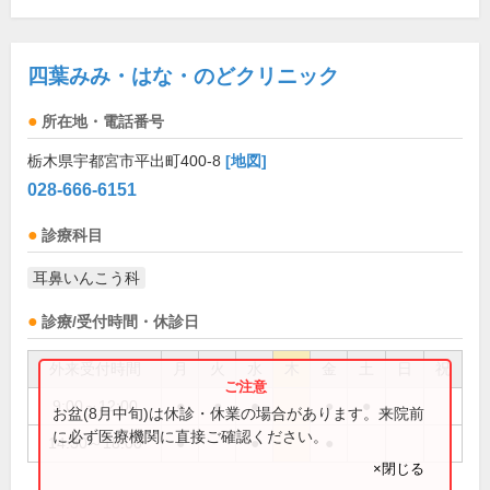
四葉みみ・はな・のどクリニック
所在地・電話番号
栃木県宇都宮市平出町400-8
[地図]
028-666-6151
診療科目
耳鼻いんこう科
診療/受付時間・休診日
外来受付時間
月
火
水
木
金
土
日
祝
9:00～12:00
●
●
●
●
●
お盆(8月中旬)は休診・休業の場合があります。来院前
に必ず医療機関に直接ご確認ください。
14:30～18:00
●
●
●
×閉じる