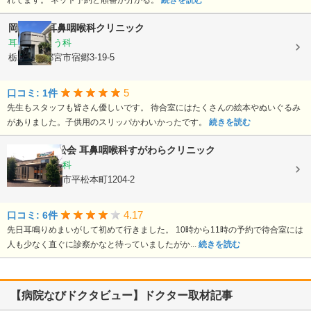
れてます。 ネット予約と順番が分かる。
続きを読む
岡田記念耳鼻咽喉科クリニック
耳鼻いんこう科
栃木県宇都宮市宿郷3-19-5
5
口コミ: 1件
先生もスタッフも皆さん優しいです。 待合室にはたくさんの絵本やぬいぐるみ
がありました。子供用のスリッパかわいかったです。
続きを読む
医療法人藤松会
耳鼻咽喉科すがわらクリニック
耳鼻いんこう科
栃木県宇都宮市平松本町1204-2
4.17
口コミ: 6件
先日耳鳴りめまいがして初めて行きました。 10時から11時の予約で待合室には
人も少なく直ぐに診察かなと待っていましたがか...
続きを読む
【病院なびドクタビュー】ドクター取材記事