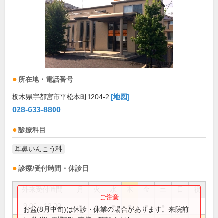
所在地・電話番号
栃木県宇都宮市平松本町1204-2
[地図]
028-633-8800
診療科目
耳鼻いんこう科
診療/受付時間・休診日
外来受付時間
月
火
水
木
金
土
日
祝
9:00～12:00
●
●
●
●
●
●
お盆(8月中旬)は休診・休業の場合があります。来院前