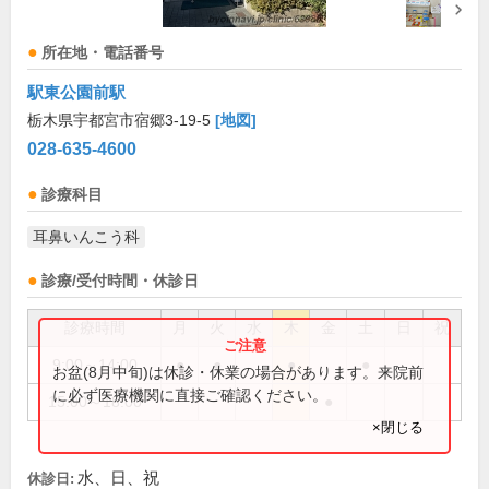
所在地・電話番号
駅東公園前駅
栃木県宇都宮市宿郷3-19-5
[地図]
028-635-4600
診療科目
耳鼻いんこう科
診療/受付時間・休診日
診療時間
月
火
水
木
金
土
日
祝
9:00～14:00
●
●
●
●
お盆(8月中旬)は休診・休業の場合があります。来院前
に必ず医療機関に直接ご確認ください。
15:00～18:00
●
×閉じる
水、日、祝
休診日: