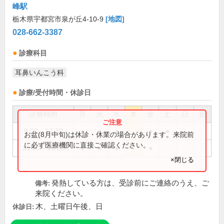
峰駅
栃木県宇都宮市泉が丘4-10-9
[地図]
028-662-3387
診療科目
耳鼻いんこう科
診療/受付時間・休診日
診療時間
月
火
水
木
金
土
日
祝
9:00～12:30
●
●
●
●
●
お盆(8月中旬)は休診・休業の場合があります。来院前
に必ず医療機関に直接ご確認ください。
14:30～18:00
●
●
●
●
×閉じる
発熱している方は、受診前にご連絡のうえ、ご
備考:
来院ください。
木、土曜日午後、日
休診日: