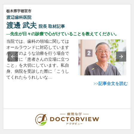
栃木県宇都宮市
渡辺歯科医院
渡邊 武夫
院長
取材記事
先生が日々の診療で心がけていることを教えてください。
当院では、歯科の領域に関しては
オールラウンドに対応しています
が、どのような治療を行う場合で
も、常に「患者さんの立場に立つ
こと」を大切にしています。私自
身、病院を受診した際に「こうし
てくれたらうれしいな…
>>記事全文を読む