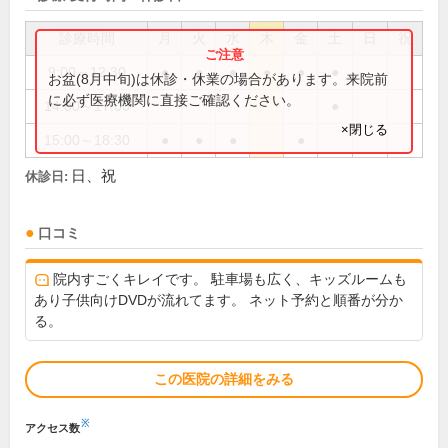
診療時間
月
火
水
木
金
土
日
祝
9:00～12:30
●
●
●
●
●
●
お盆(8月中旬)は休診・休業の場合があります。来院前
に必ず医療機関に直接ご確認ください。
14:00～17:00
●
×閉じる
15:00～18:30
●
●
●
●
日、祝
休診日:
口コミ
院内すごくキレイです。 駐車場も広く、キッズルームも
あり子供向けDVDが流れてます。 ネット予約と順番が分か
る。
この医院の詳細をみる
※
アクセス数