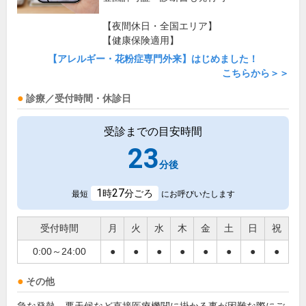
【夜間休日・全国エリア】
【健康保険適用】
【アレルギー・花粉症専門外来】はじめました！
こちらから＞＞
診療／受付時間・休診日
受診までの目安時間
23
分後
1
27
時
分ごろ
最短
にお呼びいたします
受付時間
月
火
水
木
金
土
日
祝
0:00～24:00
●
●
●
●
●
●
●
●
その他