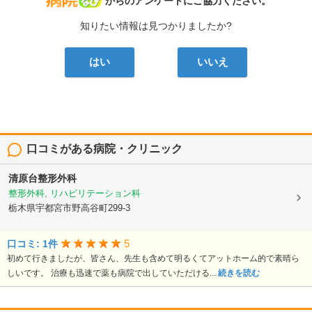
病院なび
からのアンケートにご協力ください。
知りたい情報は見つかりましたか?
はい
いいえ
口コミがある病院・クリニック
清原台整形外科
整形外科, リハビリテーション科
栃木県宇都宮市野高谷町299-3
5
口コミ: 1件
初めて行きましたが、皆さん、先生も含めて明るくてアットホーム的で素晴ら
しいです。 治療も迅速で薬も病院で出していただける...
続きを読む