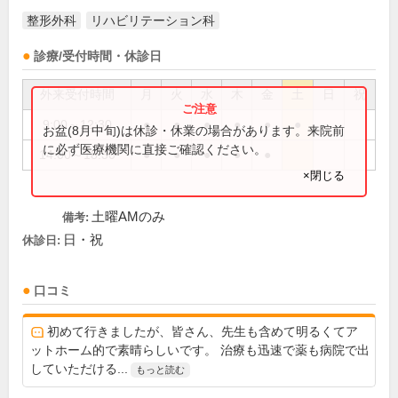
整形外科
リハビリテーション科
診療/受付時間・休診日
外来受付時間
月
火
水
木
金
土
日
祝
9:00～12:30
●
●
●
●
●
●
お盆(8月中旬)は休診・休業の場合があります。来院前
に必ず医療機関に直接ご確認ください。
14:00～18:30
●
●
●
●
●
×閉じる
土曜AMのみ
備考:
日・祝
休診日:
口コミ
初めて行きましたが、皆さん、先生も含めて明るくてア
ットホーム的で素晴らしいです。 治療も迅速で薬も病院で出
していただける...
もっと読む