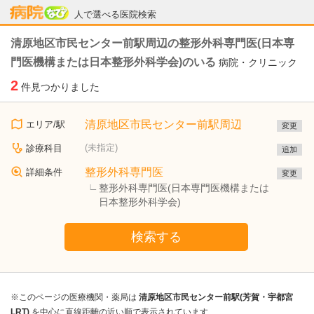
病院なび
人で選べる医院検索
清原地区市民センター前駅周辺の整形外科専門医(日本専
門医機構または日本整形外科学会)のいる
病院・クリニック
2
件見つかりました
清原地区市民センター前駅周辺
エリア/駅
変更
(未指定)
診療科目
追加
整形外科専門医
詳細条件
変更
整形外科専門医(日本専門医機構または
日本整形外科学会)
検索する
※このページの医療機関・薬局は
清原地区市民センター前駅(芳賀・宇都宮
LRT)
を中心に直線距離の近い順で表示されています