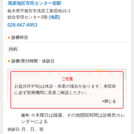
清原地区市民センター前駅
栃木県宇都宮市清原工業団地15-1
総合管理センター2階
[地図]
028-667-6953
診療科目
内科
診療/受付時間・休診日
外来受付時間
月
火
水
木
金
土
日
祝
9:00～11:30
●
●
●
●
お盆(8月中旬)は休診・休業の場合があります。来院前
に必ず医療機関に直接ご確認ください。
14:00～16:30
●
●
●
×閉じる
※木曜日は隔週、その他開院時間は診療所カレ
備考:
ンダーによる
月、日、祝
休診日: