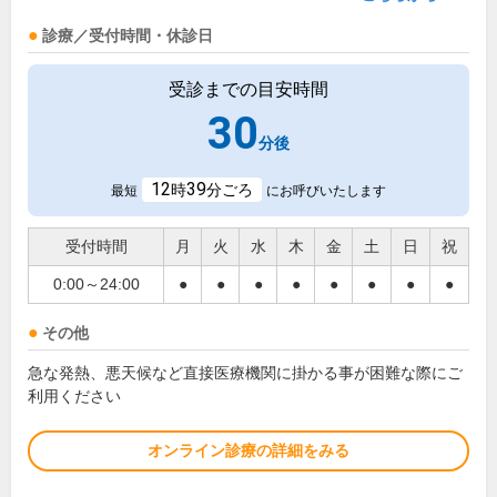
診療／受付時間・休診日
受診までの目安時間
30
分後
12
39
時
分ごろ
最短
にお呼びいたします
受付時間
月
火
水
木
金
土
日
祝
0:00～24:00
●
●
●
●
●
●
●
●
その他
急な発熱、悪天候など直接医療機関に掛かる事が困難な際にご
利用ください
オンライン診療の詳細をみる