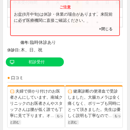
外来受付時間
月
火
水
木
金
土
日
祝
9:00～12:30
●
●
●
●
●
お盆(8月中旬)は休診・休業の場合があります。来院前
に必ず医療機関に直接ご確認ください。
14:30～18:00
●
●
●
●
●
×閉じる
臨時休診あり
備考:
木、日、祝
休診日:
初診受付
口コミ
夫婦で掛かり付けのお医
健康診断の便潜血で受診
者さんにしています。南城ク
しました。大腸カメラは全く
リニックのお医者さんやスタ
痛くなく、ポリープも同時に
ッフさんは腰が低く誰でも丁
とって頂きました。先生は優
寧に見て下ります。オ...
しく説明も丁寧なので...
もっ
もっ
と読む
と読む