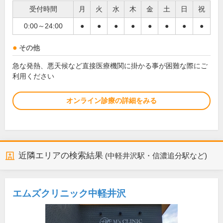
受付時間
月
火
水
木
金
土
日
祝
0:00～24:00
●
●
●
●
●
●
●
●
その他
急な発熱、悪天候など直接医療機関に掛かる事が困難な際にご
利用ください
オンライン診療の詳細をみる
近隣エリアの検索結果
(中軽井沢駅・信濃追分駅など)
エムズクリニック中軽井沢