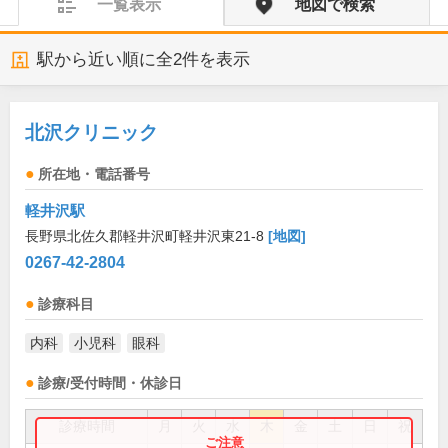
一覧表示
地図で検索
駅から近い順に全
2
件を表示
北沢クリニック
所在地・電話番号
軽井沢駅
長野県北佐久郡軽井沢町軽井沢東21-8
[地図]
0267-42-2804
診療科目
内科
小児科
眼科
診療/受付時間・休診日
診療時間
月
火
水
木
金
土
日
祝