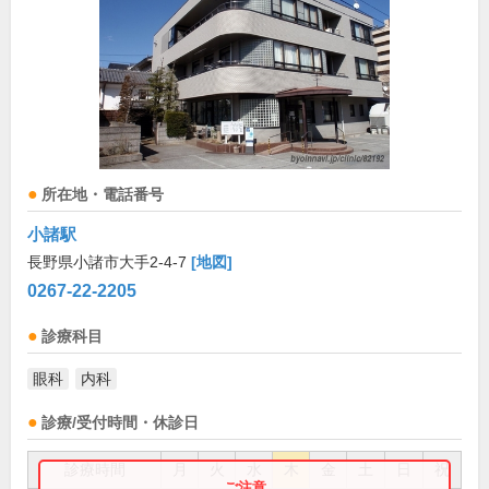
所在地・電話番号
小諸駅
長野県小諸市大手2-4-7
[地図]
0267-22-2205
診療科目
眼科
内科
診療/受付時間・休診日
診療時間
月
火
水
木
金
土
日
祝