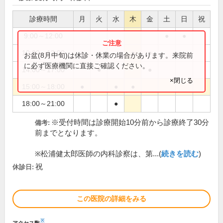
診療時間
月
火
水
木
金
土
日
祝
9:00～12:00
●
●
10:00～13:00
●
●
●
●
お盆(8月中旬)は休診・休業の場合があります。来院前
に必ず医療機関に直接ご確認ください。
14:00～17:00
●
●
×閉じる
15:00～18:00
●
●
●
18:00～21:00
●
※受付時間は診療開始10分前から診療終了30分
備考:
前までとなります。
※松浦健太郎医師の内科診察は、第...(
続きを読む
)
祝
休診日:
この医院の詳細をみる
※