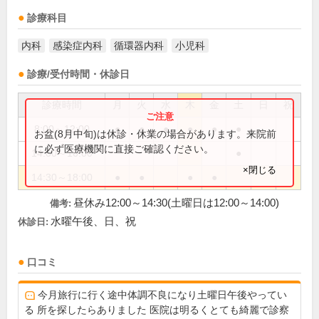
診療科目
内科
感染症内科
循環器内科
小児科
診療/受付時間・休診日
診療時間
月
火
水
木
金
土
日
祝
8:00～12:00
●
●
●
●
●
●
お盆(8月中旬)は休診・休業の場合があります。来院前
に必ず医療機関に直接ご確認ください。
14:00～16:00
●
×閉じる
14:30～18:00
●
●
●
●
昼休み12:00～14:30(土曜日は12:00～14:00)
備考:
水曜午後、日、祝
休診日:
口コミ
今月旅行に行く途中体調不良になり土曜日午後やってい
る 所を探したらありました 医院は明るくとても綺麗で診察