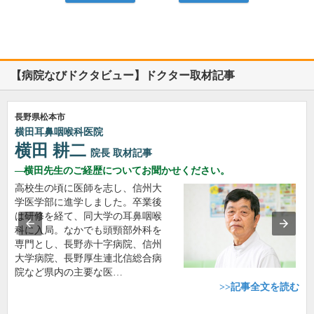
【病院なびドクタビュー】ドクター取材記事
長野県松本市
横田耳鼻咽喉科医院
横田 耕二
院長
取材記事
横田先生のご経歴についてお聞かせください。
高校生の頃に医師を志し、信州大
学医学部に進学しました。卒業後
は研修を経て、同大学の耳鼻咽喉
科に入局。なかでも頭頸部外科を
専門とし、長野赤十字病院、信州
大学病院、長野厚生連北信総合病
院など県内の主要な医…
>>記事全文を読む