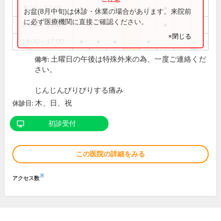
9:00～12:00
●
●
●
●
●
お盆(8月中旬)は休診・休業の場合があります。来院前
に必ず医療機関に直接ご確認ください。
14:30～16:00
●
×閉じる
14:30～17:00
●
●
●
●
土曜日の午後は特殊外来の為、一度ご連絡くだ
備考:
さい。
じんじんびりびりする痛み
木、日、祝
休診日:
初診受付
この医院の詳細をみる
※
アクセス数