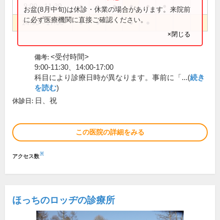
9:00～11:30
●
●
●
●
●
●
お盆(8月中旬)は休診・休業の場合があります。来院前
に必ず医療機関に直接ご確認ください。
14:00～17:00
●
●
●
●
×閉じる
<受付時間>
備考:
9:00-11:30、14:00-17:00
科目により診療日時が異なります。事前に「...(
続き
を読む
)
日、祝
休診日:
この医院の詳細をみる
※
アクセス数
ほっちのロッヂの診療所