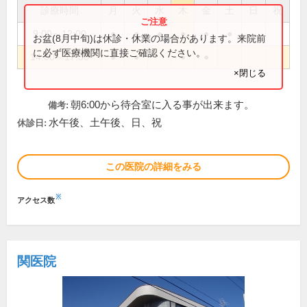
診療時間
月
火
水
木
金
土
日
祝
9:00～12:00
●
●
●
●
●
●
お盆(8月中旬)は休診・休業の場合があります。来院前
に必ず医療機関に直接ご確認ください。
14:00～17:30
●
●
●
●
×閉じる
朝6:00から待合室に入る事が出来ます。
備考:
水午後、土午後、日、祝
休診日:
この医院の詳細をみる
※
アクセス数
関医院