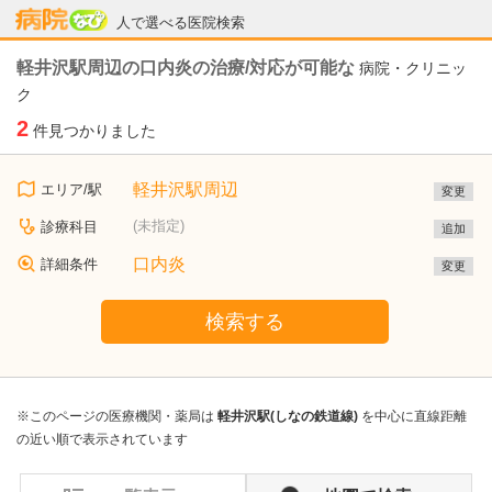
病院なび
人で選べる医院検索
軽井沢駅周辺の口内炎の治療/対応が可能な
病院・クリニッ
ク
2
件見つかりました
軽井沢駅周辺
エリア/駅
変更
(未指定)
診療科目
追加
口内炎
詳細条件
変更
検索する
※このページの医療機関・薬局は
軽井沢駅(しなの鉄道線)
を中心に直線距離
の近い順で表示されています