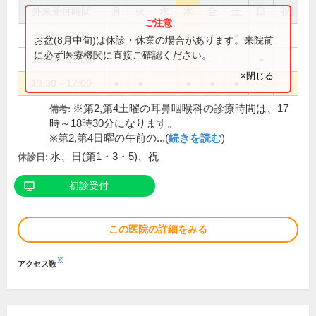
外来受付時間
月
火
水
木
金
土
日
祝
9:30～12:00
●
●
●
●
●
お盆(8月中旬)は休診・休業の場合があります。来院前
に必ず医療機関に直接ご確認ください。
10:00～12:00
●
×閉じる
13:30～17:00
●
●
●
●
●
※第2,第4土曜の耳鼻咽喉科の診療時間は、17
備考:
時～18時30分になります。
※第2,第4日曜の午前の...(
続きを読む
)
水、日(第1・3・5)、祝
休診日:
初診受付
この医院の詳細をみる
※
アクセス数