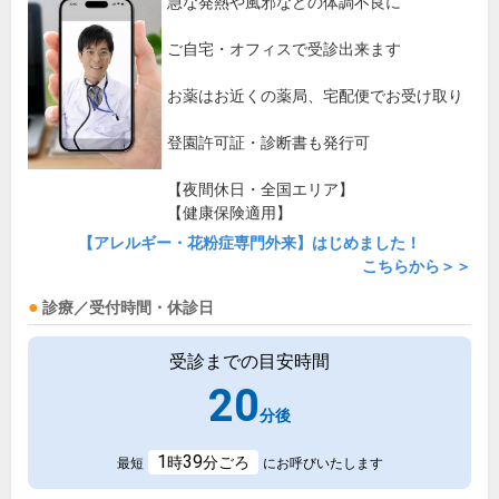
急な発熱や風邪などの体調不良に
ご自宅・オフィスで受診出来ます
お薬はお近くの薬局、宅配便でお受け取り
登園許可証・診断書も発行可
【夜間休日・全国エリア】
【健康保険適用】
【アレルギー・花粉症専門外来】はじめました！
こちらから＞＞
診療／受付時間・休診日
受診までの目安時間
20
分後
1
39
時
分ごろ
最短
にお呼びいたします