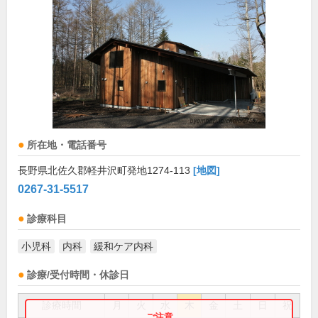
所在地・電話番号
長野県北佐久郡軽井沢町発地1274-113
[地図]
0267-31-5517
診療科目
小児科
内科
緩和ケア内科
診療/受付時間・休診日
診療時間
月
火
水
木
金
土
日
祝