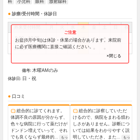
科
小児科
眼科
放射線科
診療/受付時間・休診日
外来受付時間
月
火
水
木
金
土
日
祝
9:00～12:00
●
●
●
●
●
●
お盆(8月中旬)は休診・休業の場合があります。来院前
に必ず医療機関に直接ご確認ください。
14:00～17:00
●
●
●
●
●
×閉じる
木曜AMのみ
備考:
日・祝
休診日:
口コミ
総合的に診てくれます。
総合的に診察していただ
体調不良の原因が分からず、
けるので、病院をまわる煩わ
色々な病院に行って薬だけが
しさがありません。診断につ
ドンドン増えていって、それ
いては結果をわかりやすく説
でも良くならず最終的...
明していただき、また...
もっ
もっ