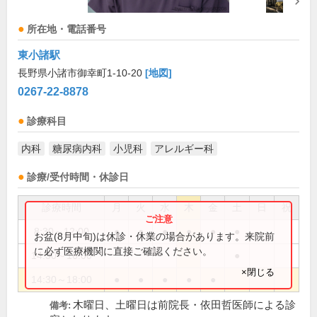
所在地・電話番号
東小諸駅
長野県小諸市御幸町1-10-20
[地図]
0267-22-8878
診療科目
内科
糖尿病内科
小児科
アレルギー科
診療/受付時間・休診日
診療時間
月
火
水
木
金
土
日
祝
8:30～12:00
●
●
●
●
●
●
お盆(8月中旬)は休診・休業の場合があります。来院前
に必ず医療機関に直接ご確認ください。
14:30～16:00
●
×閉じる
14:30～18:00
●
●
●
●
●
木曜日、土曜日は前院長・依田哲医師による診
備考: