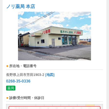
ノリ薬局 本店
所在地・電話番号
長野県上田市芳田1903-2
[地図]
0268-35-0336
薬局
診療/受付時間・休診日
営業時間
月
火
水
木
金
土
日
祝