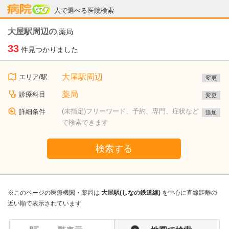
病院なび
人で選べる医院検索
大屋駅周辺の
薬局
33
件見つかりました
大屋駅周辺
エリア/駅
変更
薬局
診療科目
変更
(未指定)フリーワード、予約、専門、症状など
詳細条件
追加
で検索できます
検索する
※このページの医療機関・薬局は
大屋駅(しなの鉄道線)
を中心に直線距離の
近い順で表示されています