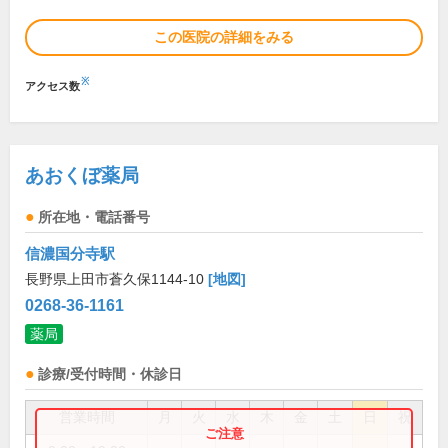
この医院の詳細をみる
※
アクセス数
あおくぼ薬局
所在地・電話番号
信濃国分寺駅
長野県上田市蒼久保1144-10
[地図]
0268-36-1161
薬局
診療/受付時間・休診日
営業時間
月
火
水
木
金
土
日
祝