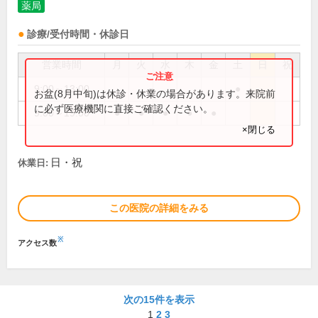
薬局
診療/受付時間・休診日
営業時間
月
火
水
木
金
土
日
祝
9:00～13:00
●
お盆(8月中旬)は休診・休業の場合があります。来院前
に必ず医療機関に直接ご確認ください。
9:00～19:00
●
●
●
●
●
×閉じる
日・祝
休業日:
この医院の詳細をみる
※
アクセス数
次の15件を表示
1
2
3