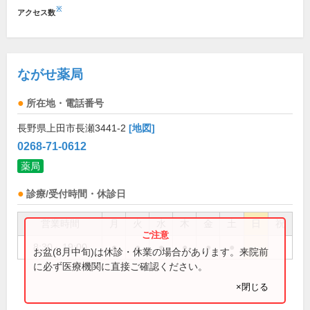
※
アクセス数
ながせ薬局
所在地・電話番号
長野県上田市長瀬3441-2
[地図]
0268-71-0612
薬局
診療/受付時間・休診日
営業時間
月
火
水
木
金
土
日
祝
8:30～19:00
●
●
●
●
●
●
お盆(8月中旬)は休診・休業の場合があります。来院前
に必ず医療機関に直接ご確認ください。
×閉じる