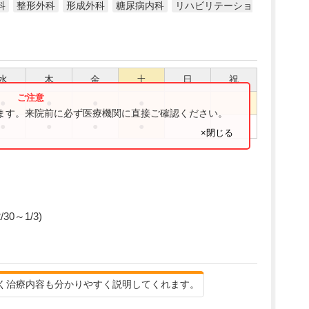
科
整形外科
形成外科
糖尿病内科
リハビリテーショ
水
木
金
土
日
祝
●
●
●
●
ります。来院前に必ず医療機関に直接ご確認ください。
●
●
●
●
×閉じる
30～1/3)
く治療内容も分かりやすく説明してくれます。