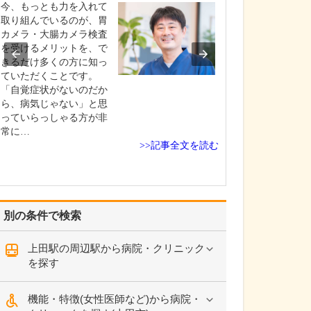
今、もっとも力を入れて
高校生の頃に医
取り組んでいるのが、胃
し、信州大学医
カメラ・大腸カメラ検査
学しました。卒
を受けるメリットを、で
修を経て、同大
きるだけ多くの方に知っ
咽喉科に入局。
ていただくことです。
頭頸部外科を専
「自覚症状がないのだか
長野赤十字病院
ら、病気じゃない」と思
学病院、長野厚
っていらっしゃる方が非
総合病院など県
常に…
な医…
>>記事全文を読む
別の条件で検索
上田駅の周辺駅から病院・クリニック
を探す
機能・特徴(女性医師など)から病院・