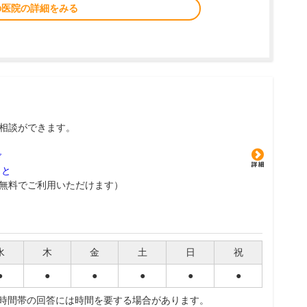
の医院の詳細をみる
相談ができます。
グ
こと
無料でご利用いただけます）
水
木
金
土
日
祝
●
●
●
●
●
●
夜時間帯の回答には時間を要する場合があります。