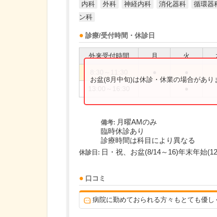
内科
外科
神経内科
消化器科
循環器
ン科
診療/受付時間・休診日
外来受付時間
月
火
8:30～11:30
●
●
お盆(8月中旬)は休診・休業の場合があ
13:00～16:30
●
月曜AMのみ
備考:
臨時休診あり
診療時間は科目により異なる
日・祝、お盆(8/14～16)年末年始(12/
休診日:
口コミ
病院に勤めておられる方々もとても優し