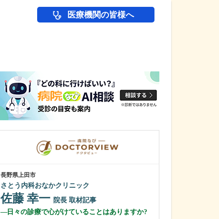
医療機関の皆様へ
医師(ドクター)の
長野県上田市
長野県松本市
さとう内科おなかクリニック
横田耳鼻咽喉科
佐藤 幸一
横田 耕二
院長
取材記事
日々の診療で心がけていることはありますか?
横田先生のご経