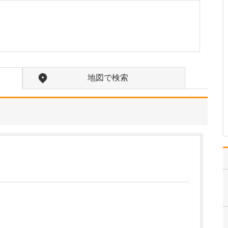
やお父さまの影響ですか?
そうですね。両方の影響
を受けていると思いま
す。祖父は循環器の医師
として、父は整形外科の
医師として、地域のみな
さんに頼りにされている
姿を見て育ちましたの
地図で検索
で、「自分も医師になっ
て地域の方々の役に立ち
たい」…
>>記事全文を読む