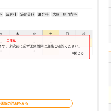
科
皮膚科
泌尿器科
麻酔科
大腸・肛門内科
水
木
金
土
日
祝
●
●
●
ります。来院前に必ず医療機関に直接ご確認ください。
●
●
×閉じる
の医院の詳細をみる