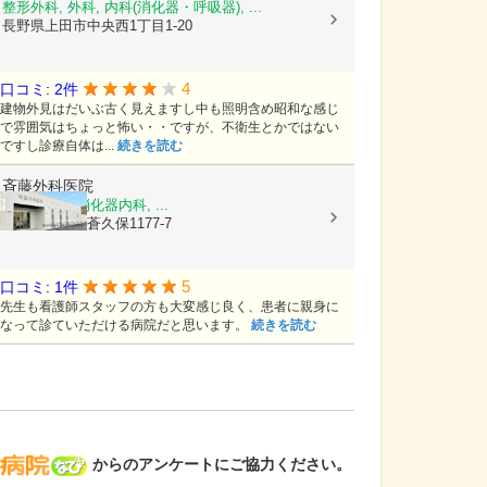
整形外科, 外科, 内科(消化器・呼吸器), ...
長野県上田市中央西1丁目1-20
4
口コミ: 2件
建物外見はだいぶ古く見えますし中も照明含め昭和な感じ
で雰囲気はちょっと怖い・・ですが、不衛生とかではない
ですし診療自体は...
続きを読む
斉藤外科医院
内科, 外科, 消化器内科, ...
長野県上田市蒼久保1177-7
5
口コミ: 1件
先生も看護師スタッフの方も大変感じ良く、患者に親身に
なって診ていただける病院だと思います。
続きを読む
病院なび
からのアンケートにご協力ください。