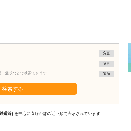
変更
変更
門、症状などで検索できます
追加
検索する
島根県出雲市
北陽クリニック
鉄道線)
を中心に直線距離の近い順で表示されています
大内 武
副院長
取材記事
先生が医師を目指したのは、やはりおじいさま