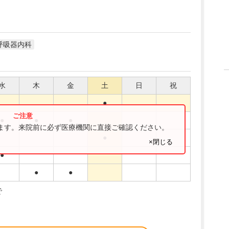
呼吸器内科
水
木
金
土
日
祝
●
●
●
●
ります。来院前に必ず医療機関に直接ご確認ください。
●
×閉じる
●
●
●
で