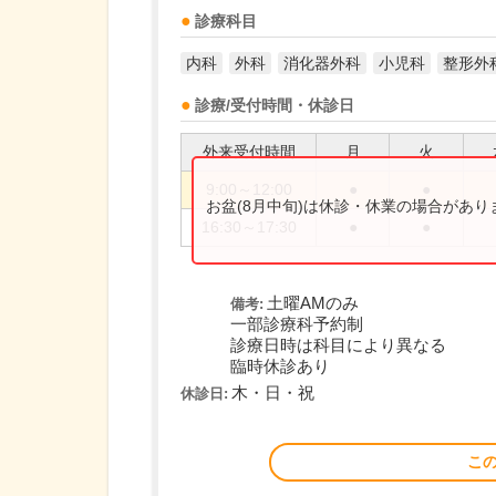
診療科目
内科
外科
消化器外科
小児科
整形外
診療/受付時間・休診日
外来受付時間
月
火
9:00～12:00
●
●
お盆(8月中旬)は休診・休業の場合があ
16:30～17:30
●
●
土曜AMのみ
備考:
一部診療科予約制
診療日時は科目により異なる
臨時休診あり
木・日・祝
休診日:
こ