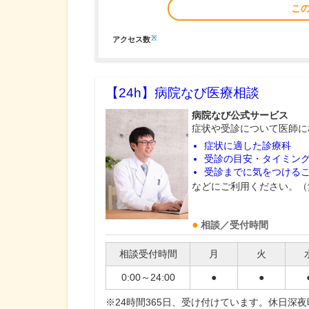
こ
※
アクセス数
【24h】
病院なび医療相談
病院なび公式サービス
症状や受診について医師に
症状に適した診療科
受診の目安・タイミン
受診までに気をつける
などにご利用ください。（
相談／受付時間
相談受付時間
月
火
0:00～24:00
●
●
※24時間365日、受け付けています。休日深