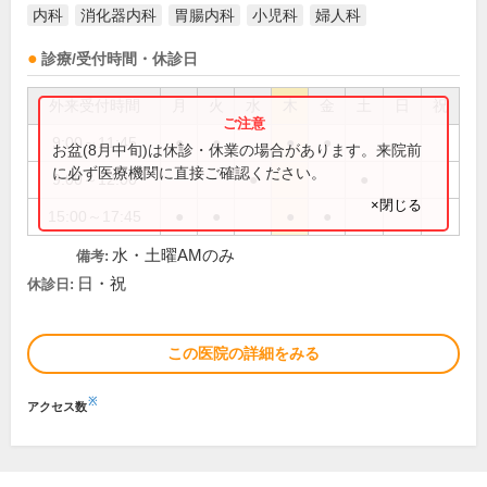
内科
消化器内科
胃腸内科
小児科
婦人科
診療/受付時間・休診日
外来受付時間
月
火
水
木
金
土
日
祝
9:00～11:45
●
●
●
●
お盆(8月中旬)は休診・休業の場合があります。来院前
に必ず医療機関に直接ご確認ください。
9:00～12:00
●
●
×閉じる
15:00～17:45
●
●
●
●
水・土曜AMのみ
備考:
日・祝
休診日:
この医院の詳細をみる
※
アクセス数