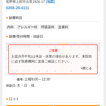
長野県上田市古里1926-17
[地図]
0268-28-4111
診療科目
内科
アレルギー科
呼吸器科
皮膚科
診療/受付時間・休診日
外来受付時間
月
火
水
木
金
土
日
祝
8:00～12:30
●
お盆(8月中旬)は休診・休業の場合があります。来院前
に必ず医療機関に直接ご確認ください。
8:30～12:30
●
●
●
●
×閉じる
15:00～18:30
●
●
●
●
土曜8:00～12:30
備考:
木・日・祝
休診日:
口コミ