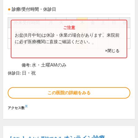
診療/受付時間・休診日
外来受付時間
月
火
水
木
金
土
日
祝
9:00～12:00
●
●
●
●
●
●
お盆(8月中旬)は休診・休業の場合があります。来院前
に必ず医療機関に直接ご確認ください。
14:00～18:00
●
●
●
●
×閉じる
水・土曜AMのみ
備考:
日・祝
休診日:
この医院の詳細をみる
※
アクセス数