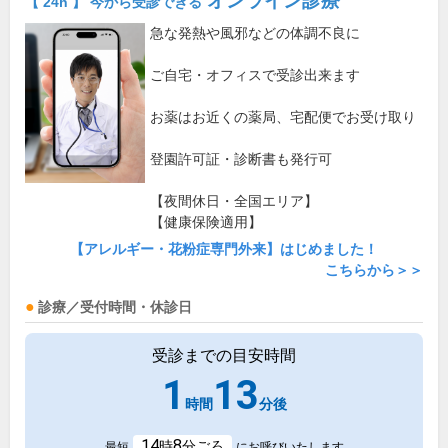
オンライン診療
【 24h 】 今から受診できる
急な発熱や風邪などの体調不良に
ご自宅・オフィスで受診出来ます
お薬はお近くの薬局、宅配便でお受け取り
登園許可証・診断書も発行可
【夜間休日・全国エリア】
【健康保険適用】
【アレルギー・花粉症専門外来】はじめました！
こちらから＞＞
診療／受付時間・休診日
受診までの目安時間
1
13
時間
分後
14
8
時
分ごろ
最短
にお呼びいたします