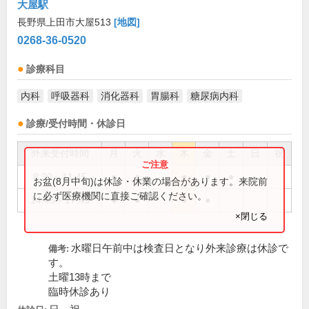
大屋駅
長野県上田市大屋513
[地図]
0268-36-0520
診療科目
内科
呼吸器科
消化器科
胃腸科
糖尿病内科
診療/受付時間・休診日
外来受付時間
月
火
水
木
金
土
日
祝
8:30～11:45
●
●
●
●
●
お盆(8月中旬)は休診・休業の場合があります。来院前
に必ず医療機関に直接ご確認ください。
14:45～17:45
●
●
●
●
×閉じる
水曜日午前中は検査日となり外来診療は休診で
備考:
す。
土曜13時まで
臨時休診あり