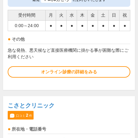
受付時間
月
火
水
木
金
土
日
祝
0:00～24:00
●
●
●
●
●
●
●
●
その他
急な発熱、悪天候など直接医療機関に掛かる事が困難な際にご
利用ください
オンライン診療の詳細をみる
こさとクリニック
2
口コミ
件
所在地・電話番号