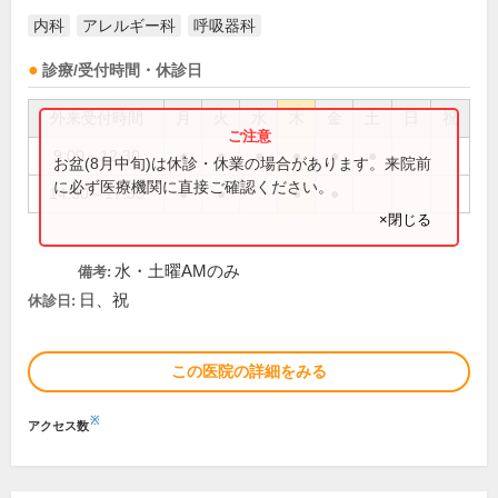
内科
アレルギー科
呼吸器科
診療/受付時間・休診日
外来受付時間
月
火
水
木
金
土
日
祝
9:00～12:30
●
●
●
●
●
●
お盆(8月中旬)は休診・休業の場合があります。来院前
に必ず医療機関に直接ご確認ください。
14:30～17:30
●
●
●
●
×閉じる
水・土曜AMのみ
備考:
日、祝
休診日:
この医院の詳細をみる
※
アクセス数