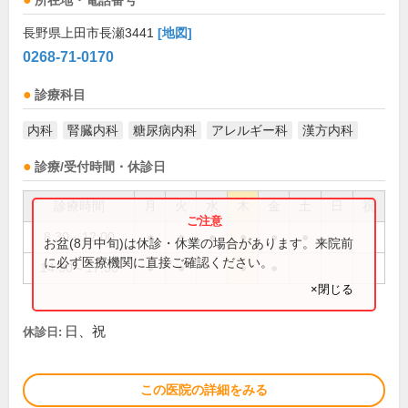
所在地・電話番号
長野県上田市長瀬3441
[地図]
0268-71-0170
診療科目
内科
腎臓内科
糖尿病内科
アレルギー科
漢方内科
診療/受付時間・休診日
診療時間
月
火
水
木
金
土
日
祝
8:30～12:00
●
●
●
●
●
●
お盆(8月中旬)は休診・休業の場合があります。来院前
に必ず医療機関に直接ご確認ください。
14:30～17:30
●
●
●
●
×閉じる
日、祝
休診日:
この医院の詳細をみる