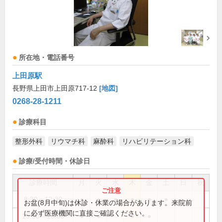
所在地・電話番号
上田原駅
長野県上田市上田原717-12
[地図]
0268-28-1211
診療科目
整形外科
リウマチ科
麻酔科
リハビリテーション科
診療/受付時間・休診日
診療時間
月
火
水
木
金
土
日
祝
8:30～12:30
●
●
●
●
●
●
お盆(8月中旬)は休診・休業の場合があります。来院前
に必ず医療機関に直接ご確認ください。
15:30～18:00
●
●
●
●