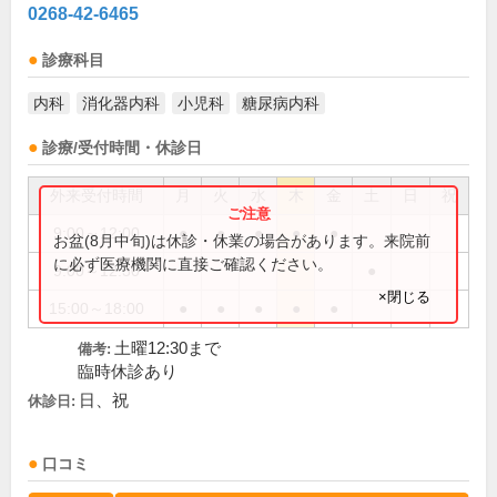
0268-42-6465
診療科目
内科
消化器内科
小児科
糖尿病内科
診療/受付時間・休診日
外来受付時間
月
火
水
木
金
土
日
祝
9:00～12:00
●
●
●
●
●
お盆(8月中旬)は休診・休業の場合があります。来院前
に必ず医療機関に直接ご確認ください。
9:00～12:30
●
×閉じる
15:00～18:00
●
●
●
●
●
土曜12:30まで
備考:
臨時休診あり
日、祝
休診日:
口コミ