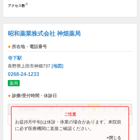
※
アクセス数
昭和薬業株式会社 神畑薬局
所在地・電話番号
寺下駅
長野県上田市神畑737
[地図]
0268-24-1233
薬局
診療/受付時間・休診日
営業時間
月
火
水
木
金
土
日
祝
8:30～19:00
●
●
●
●
●
●
お盆(8月中旬)は休診・休業の場合があります。来院前
に必ず医療機関に直接ご確認ください。
×閉じる