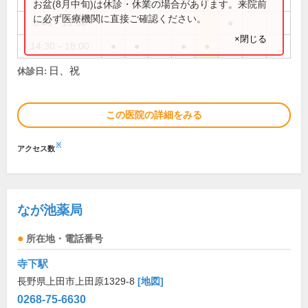
お盆(8月中旬)は休診・休業の場合があります。来院前
に必ず医療機関に直接ご確認ください。
8:45～13:30
●
×閉じる
14:30～18:00
●
●
●
●
日、祝
休診日:
この医院の詳細をみる
※
アクセス数
なが池薬局
所在地・電話番号
寺下駅
長野県上田市上田原1329-8
[地図]
0268-75-6630