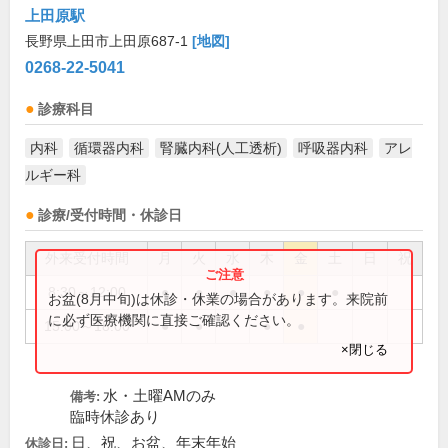
上田原駅
長野県上田市上田原687-1
[地図]
0268-22-5041
診療科目
内科
循環器内科
腎臓内科(人工透析)
呼吸器内科
アレ
ルギー科
診療/受付時間・休診日
外来受付時間
月
火
水
木
金
土
日
祝
8:30～12:00
●
●
●
●
●
●
お盆(8月中旬)は休診・休業の場合があります。来院前
に必ず医療機関に直接ご確認ください。
15:00～18:00
●
●
●
●
×閉じる
水・土曜AMのみ
備考:
臨時休診あり
日、祝、お盆、年末年始
休診日: