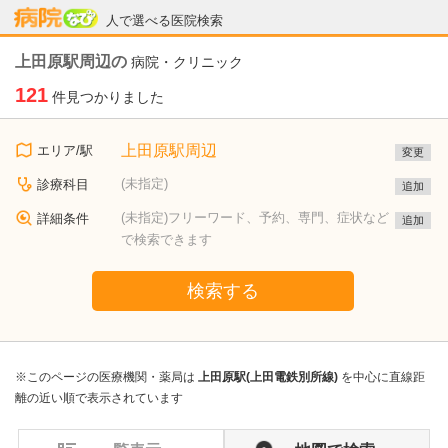
病院なび
人で選べる医院検索
上田原駅周辺の
病院・クリニック
121
件見つかりました
上田原駅周辺
エリア/駅
変更
(未指定)
診療科目
追加
(未指定)フリーワード、予約、専門、症状など
詳細条件
追加
で検索できます
検索する
※このページの医療機関・薬局は
上田原駅(上田電鉄別所線)
を中心に直線距
離の近い順で表示されています