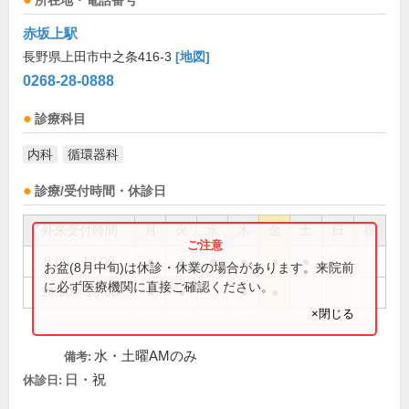
所在地・電話番号
赤坂上駅
長野県上田市中之条416-3
[地図]
0268-28-0888
診療科目
内科
循環器科
診療/受付時間・休診日
外来受付時間
月
火
水
木
金
土
日
祝
9:00～12:00
●
●
●
●
●
●
お盆(8月中旬)は休診・休業の場合があります。来院前
に必ず医療機関に直接ご確認ください。
14:00～18:00
●
●
●
●
×閉じる
水・土曜AMのみ
備考:
日・祝
休診日: