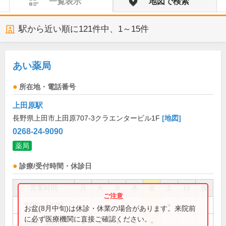
一覧表示
地図で検索
駅から近い順に
121
件中、
1～15件
あい薬局
所在地・電話番号
上田原駅
長野県上田市上田原707-3クラエンタービル1F
[地図]
0268-24-9090
薬局
診療/受付時間・休診日
営業時間
月
火
水
木
金
土
日
祝
9:00～18:00
●
お盆(8月中旬)は休診・休業の場合があります。来院前
に必ず医療機関に直接ご確認ください。
9:00～19:00
●
●
●
●
●