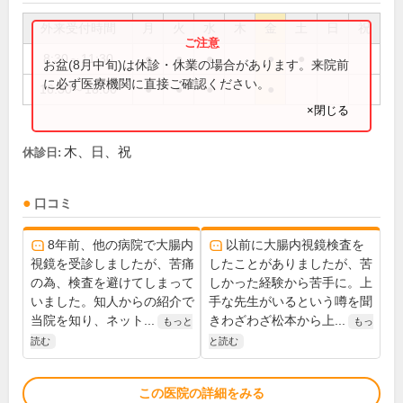
外来受付時間
月
火
水
木
金
土
日
祝
8:30～11:30
●
●
●
●
●
お盆(8月中旬)は休診・休業の場合があります。来院前
に必ず医療機関に直接ご確認ください。
16:30～18:00
●
●
●
●
×閉じる
木、日、祝
休診日:
口コミ
8年前、他の病院で大腸内
以前に大腸内視鏡検査を
視鏡を受診しましたが、苦痛
したことがありましたが、苦
の為、検査を避けてしまって
しかった経験から苦手に。上
いました。知人からの紹介で
手な先生がいるという噂を聞
当院を知り、ネット...
きわざわざ松本から上...
もっと
もっ
読む
と読む
この医院の詳細をみる