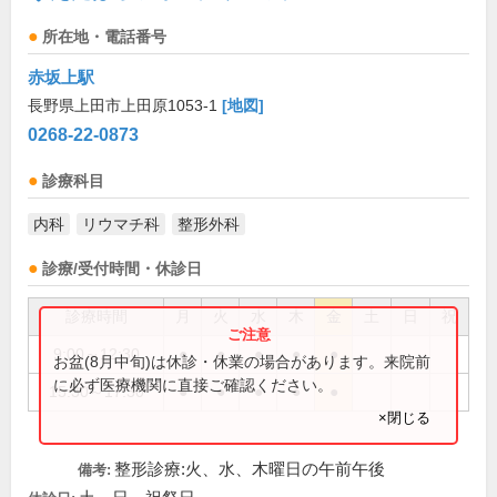
所在地・電話番号
赤坂上駅
長野県上田市上田原1053-1
[地図]
0268-22-0873
診療科目
内科
リウマチ科
整形外科
診療/受付時間・休診日
診療時間
月
火
水
木
金
土
日
祝
9:00～12:30
●
●
●
●
●
お盆(8月中旬)は休診・休業の場合があります。来院前
に必ず医療機関に直接ご確認ください。
15:30～17:30
●
●
●
●
●
×閉じる
整形診療:火、水、木曜日の午前午後
備考: