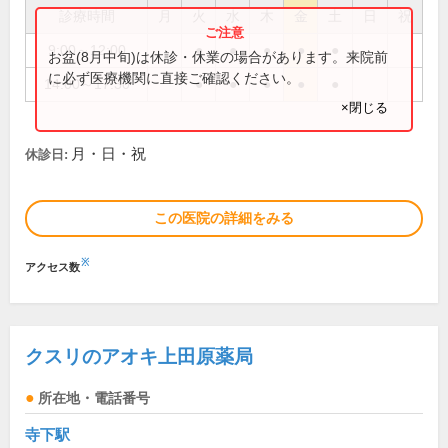
診療時間
月
火
水
木
金
土
日
祝
9:00～12:00
●
●
●
●
●
お盆(8月中旬)は休診・休業の場合があります。来院前
に必ず医療機関に直接ご確認ください。
14:00～17:30
●
●
●
●
●
×閉じる
月・日・祝
休診日:
この医院の詳細をみる
※
アクセス数
クスリのアオキ上田原薬局
所在地・電話番号
寺下駅