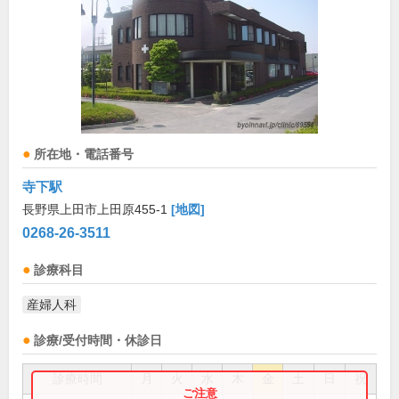
所在地・電話番号
寺下駅
長野県上田市上田原455-1
[地図]
0268-26-3511
診療科目
産婦人科
診療/受付時間・休診日
診療時間
月
火
水
木
金
土
日
祝