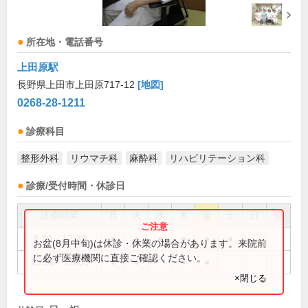
所在地・電話番号
上田原駅
長野県上田市上田原717-12
[地図]
0268-28-1211
診療科目
整形外科
リウマチ科
麻酔科
リハビリテーション科
診療/受付時間・休診日
診療時間
月
火
水
木
金
土
日
祝
8:30～12:30
●
●
●
●
●
●
お盆(8月中旬)は休診・休業の場合があります。来院前
に必ず医療機関に直接ご確認ください。
15:30～18:00
●
●
●
●
×閉じる