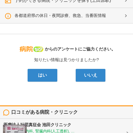
予約ができる病院・クリニックを探す(上田原駅)
各都道府県の休日・夜間診療、救急、当番医情報
病院なび
からのアンケートにご協力ください。
知りたい情報は見つかりましたか?
はい
いいえ
口コミがある病院・クリニック
医療法人社団真征会
池田クリニック
内科, 循環器内科, 腎臓内科(人工透析), ...