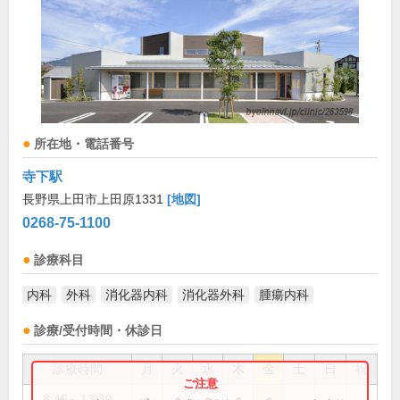
所在地・電話番号
寺下駅
長野県上田市上田原1331
[地図]
0268-75-1100
診療科目
内科
外科
消化器内科
消化器外科
腫瘍内科
診療/受付時間・休診日
診療時間
月
火
水
木
金
土
日
祝
8:45～12:30
●
●
●
●
●