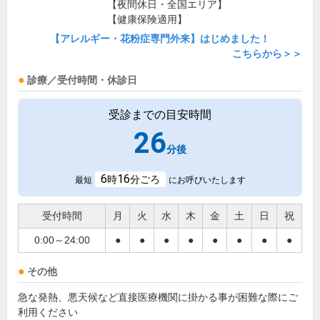
【夜間休日・全国エリア】
【健康保険適用】
【アレルギー・花粉症専門外来】はじめました！
こちらから＞＞
診療／受付時間・休診日
受診までの目安時間
26
分後
6
16
時
分ごろ
最短
にお呼びいたします
受付時間
月
火
水
木
金
土
日
祝
0:00～24:00
●
●
●
●
●
●
●
●
その他
急な発熱、悪天候など直接医療機関に掛かる事が困難な際にご
利用ください