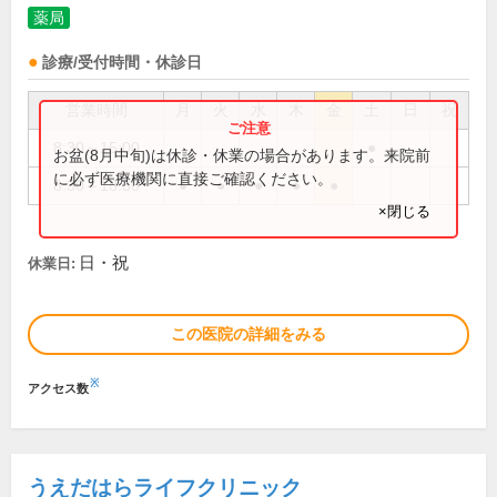
薬局
診療/受付時間・休診日
営業時間
月
火
水
木
金
土
日
祝
8:30～15:00
●
お盆(8月中旬)は休診・休業の場合があります。来院前
に必ず医療機関に直接ご確認ください。
8:30～18:30
●
●
●
●
●
×閉じる
日・祝
休業日:
この医院の詳細をみる
※
アクセス数
うえだはらライフクリニック