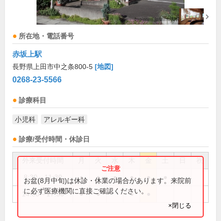
所在地・電話番号
赤坂上駅
長野県上田市中之条800-5
[地図]
0268-23-5566
診療科目
小児科
アレルギー科
診療/受付時間・休診日
外来受付時間
月
火
水
木
金
土
日
祝
8:30～11:30
●
●
●
●
●
●
お盆(8月中旬)は休診・休業の場合があります。来院前
に必ず医療機関に直接ご確認ください。
14:00～17:30
●
●
●
●
×閉じる