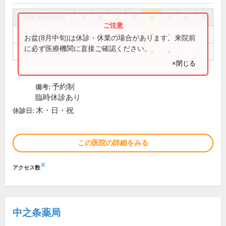
外来受付時間
月
火
水
木
金
土
日
祝
9:00～13:00
●
●
●
●
●
お盆(8月中旬)は休診・休業の場合があります。来院前
に必ず医療機関に直接ご確認ください。
15:00～18:00
●
●
●
●
●
×閉じる
予約制
備考:
臨時休診あり
木・日・祝
休診日:
この医院の詳細をみる
※
アクセス数
中之条薬局