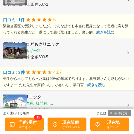
長野県上田市上田原687-1
5
口コミ: 1件
緊急当番医で受診しましたが、そんな折でも本当に親身になって患者に寄り添
ってくれる先生だと一瞬にして感じ取れました。良い病...
続きを読む
医療法人
堀こどもクリニック
小児科, アレルギー科
長野県上田市中之条800-5
4.67
口コミ: 3件
先生から出してもらった薬は99%の確率で治ります。看護婦さんも感じがいい
ですよー! ただ先生が声低いし、小さいし、早口言...
続きを読む
日比優一クリニック
内科, 消化器内科, 肛門科, ...
長野県上田市上田原158-1
条件変更
15
予約/受付
現在診療
現在地
4.57
口コミ: 7件
8年前、他の病院で大腸内視鏡を受診しましたが、苦痛の為、検査を避けてしま