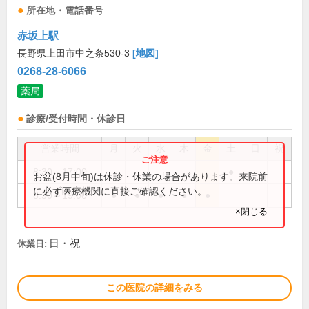
所在地・電話番号
赤坂上駅
長野県上田市中之条530-3
[地図]
0268-28-6066
薬局
診療/受付時間・休診日
営業時間
月
火
水
木
金
土
日
祝
8:30～17:00
●
お盆(8月中旬)は休診・休業の場合があります。来院前
に必ず医療機関に直接ご確認ください。
8:30～19:00
●
●
●
●
●
×閉じる
日・祝
休業日:
この医院の詳細をみる