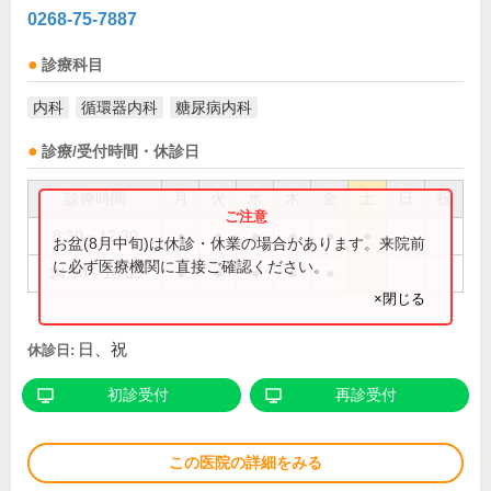
0268-75-7887
診療科目
内科
循環器内科
糖尿病内科
診療/受付時間・休診日
診療時間
月
火
水
木
金
土
日
祝
8:30～12:30
●
●
●
●
●
●
お盆(8月中旬)は休診・休業の場合があります。来院前
に必ず医療機関に直接ご確認ください。
14:30～18:00
●
●
●
●
●
×閉じる
日、祝
休診日:
初診受付
再診受付
この医院の詳細をみる