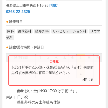
長野県上田市中央西1-15-25
[地図]
0268-22-2325
診療科目
内科
循環器科
整形外科
リハビリテーション科
リウマ
チ科
診療/受付時間・休診日
診療時間
月
火
水
木
金
土
日
祝
8:30～11:30
●
●
●
●
●
●
お盆(8月中旬)は休診・休業の場合があります。来院前
に必ず医療機関に直接ご確認ください。
14:30～17:30
●
●
●
●
×閉じる
(火・金)14:30-17:30 は手術です。
備考:
日、祝
休診日:
整形外科のみ土午後も休診