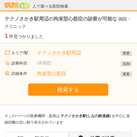
病院なび
人で選べる医院検索
テクノさかき駅周辺の拘束型心筋症の診察が可能な
病院・
クリニック
1
件見つかりました
テクノさかき駅周辺
エリア/駅
変更
(未指定)
診療科目
追加
拘束型心筋症
詳細条件
変更
検索する
※このページの医療機関・薬局は
テクノさかき駅(しなの鉄道線)
を中心に直
線距離の近い順で表示されています