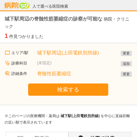
病院なび
人で選べる医院検索
城下駅周辺の脊髄性筋萎縮症の診察が可能な
病院・クリニ
ック
1
件見つかりました
城下駅周辺(上田電鉄別所線)
エリア/駅
変更
(未指定)
診療科目
追加
脊髄性筋萎縮症
詳細条件
変更
検索する
※このページの医療機関・薬局は
城下駅(上田電鉄別所線)
を中心に直線距離
の近い順で表示されています