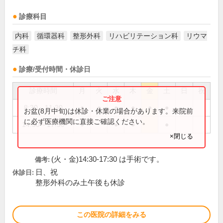
診療科目
内科
循環器科
整形外科
リハビリテーション科
リウマ
チ科
診療/受付時間・休診日
診療時間
月
火
水
木
金
土
日
祝
8:30～11:30
●
●
●
●
●
●
お盆(8月中旬)は休診・休業の場合があります。来院前
に必ず医療機関に直接ご確認ください。
14:30～17:30
●
●
●
●
×閉じる
(火・金)14:30-17:30 は手術です。
備考:
日、祝
休診日:
整形外科のみ土午後も休診
この医院の詳細をみる